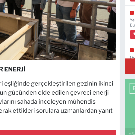
Ye
Bu
Os
Bu
R ENERJİ
şliğinde gerçekleştirilen gezinin ikinci
un gücünden elde edilen çevreci enerji
ylarını sahada inceleyen mühendis
merak ettikleri sorulara uzmanlardan yanıt
İMS