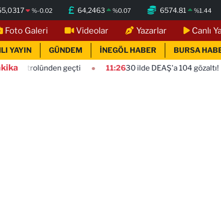
55,0317
64,2463
6574.81
%
-0.02
%
0.07
%
1.44
Foto Galeri
Videolar
Yazarlar
Canlı Y
LI YAYIN
GÜNDEM
İNEGÖL HABER
BURSA HAB
kika
 geçti
11:26
30 ilde DEAŞ'a 104 gözaltı!
11:20
Bursa