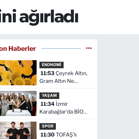
i ağırladı
on Haberler
EKONOMİ
11:53
Çeyrek Altın,
Gram Altın Ne
Kadar? İnegöl Kapalı
YAŞAM
Çarşı'da Altın Ne
11:34
İzmir
Kadar?
Karabağlar'da BİO
fark yarattı
SPOR
11:30
TOFAŞ'lı