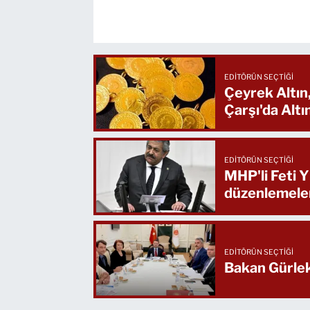
EDITÖRÜN SEÇTIĞI
Çeyrek Altın
Çarşı'da Alt
EDITÖRÜN SEÇTIĞI
MHP'li Feti Y
düzenlemeler
EDITÖRÜN SEÇTIĞI
Bakan Gürlek