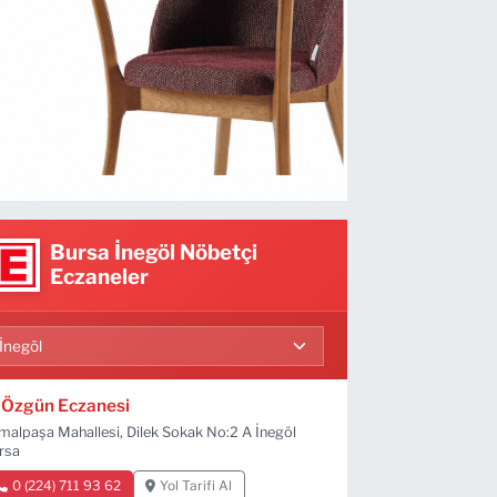
Bursa İnegöl Nöbetçi
Eczaneler
Özgün Eczanesi
malpaşa Mahallesi, Dilek Sokak No:2 A İnegöl
rsa
0 (224) 711 93 62
Yol Tarifi Al