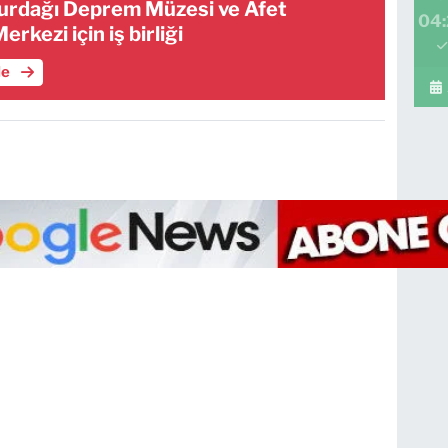
urdağı Deprem Müzesi ve Afet
04:
erkezi için iş birliği
le