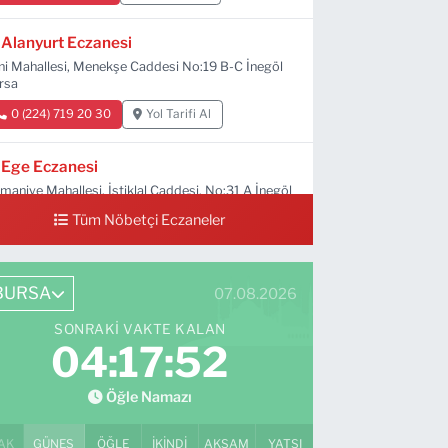
Alanyurt Eczanesi
ni Mahallesi, Menekşe Caddesi No:19 B-C İnegöl
rsa
0 (224) 719 20 30
Yol Tarifi Al
Ege Eczanesi
maniye Mahallesi, İstiklal Caddesi, No:31 A İnegöl
rsa
Tüm Nöbetçi Eczaneler
0 (224) 712 33 73
Yol Tarifi Al
BURSA
07.08.2026
SONRAKI VAKTE KALAN
04:17:50
Öğle Namazı
AK
GÜNEŞ
ÖĞLE
İKINDI
AKŞAM
YATSI