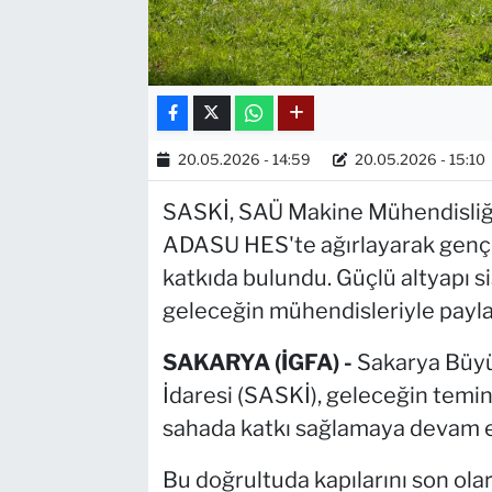
20.05.2026 - 14:59
20.05.2026 - 15:10
SASKİ, SAÜ Makine Mühendisliği 
ADASU HES'te ağırlayarak gençl
katkıda bulundu. Güçlü altyapı si
geleceğin mühendisleriyle paylaş
SAKARYA (İGFA) -
Sakarya Büyü
İdaresi (SASKİ), geleceğin temin
sahada katkı sağlamaya devam e
Bu doğrultuda kapılarını son ol