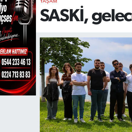
YAŞAM
SASKİ, gelec
TEKNOLOJİ
CANLI DİNLE
RESMİ İLANLAR
Gencsesfm Canlı Dinle