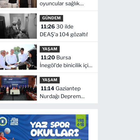
oyuncular sağlık
kontrolünden geçti
GÜNDEM
11:26
30 ilde
DEAŞ'a 104 gözaltı!
YAŞAM
11:20
Bursa
İnegöl'de binicilik için
modern manejler
YAŞAM
yapılıyor
11:14
Gaziantep
Nurdağı Deprem
Müzesi ve Afet
Farkındalık Merkezi
için iş birliği