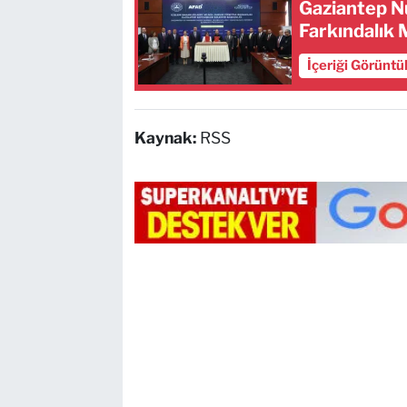
Gaziantep N
Farkındalık M
İçeriği Görüntü
Kaynak:
RSS