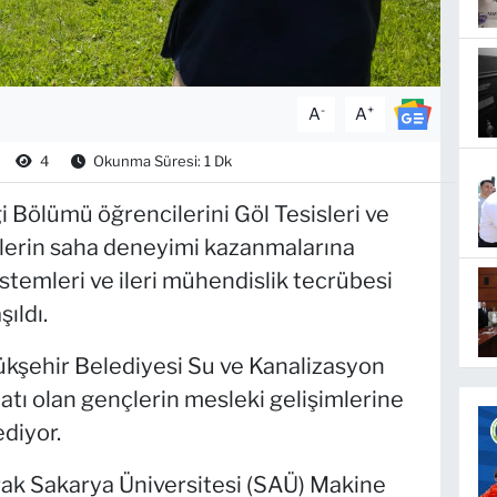
-
+
A
A
4
Okunma Süresi: 1 Dk
Bölümü öğrencilerini Göl Tesisleri ve
erin saha deneyimi kazanmalarına
stemleri ve ileri mühendislik tecrübesi
ıldı.
kşehir Belediyesi Su ve Kanalizasyon
atı olan gençlerin mesleki gelişimlerine
diyor.
arak Sakarya Üniversitesi (SAÜ) Makine