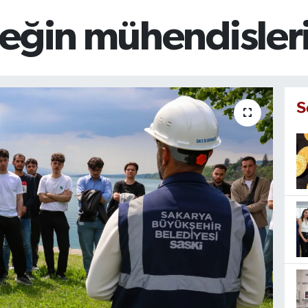
eğin mühendislerin
S