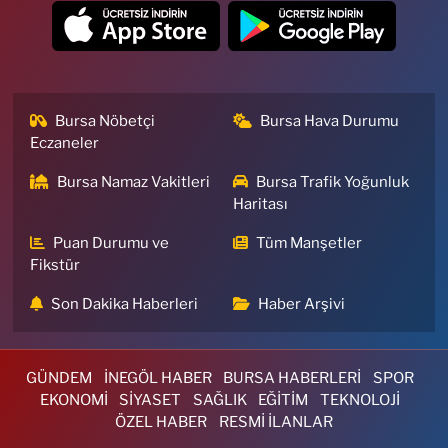
Bursa Nöbetçi
Bursa Hava Durumu
Eczaneler
Bursa Namaz Vakitleri
Bursa Trafik Yoğunluk
Haritası
Puan Durumu ve
Tüm Manşetler
Fikstür
Son Dakika Haberleri
Haber Arşivi
GÜNDEM
İNEGÖL HABER
BURSA HABERLERİ
SPOR
EKONOMİ
SİYASET
SAĞLIK
EĞİTİM
TEKNOLOJİ
ÖZEL HABER
RESMİ İLANLAR