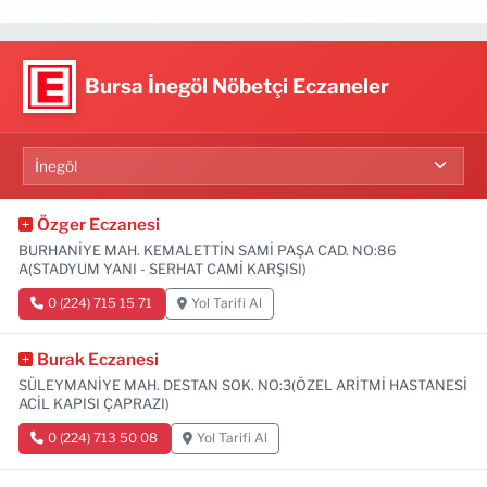
Bursa İnegöl Nöbetçi Eczaneler
Özger Eczanesi
BURHANİYE MAH. KEMALETTİN SAMİ PAŞA CAD. NO:86
A(STADYUM YANI - SERHAT CAMİ KARŞISI)
0 (224) 715 15 71
Yol Tarifi Al
Burak Eczanesi
SÜLEYMANİYE MAH. DESTAN SOK. NO:3(ÖZEL ARİTMİ HASTANESİ
ACİL KAPISI ÇAPRAZI)
0 (224) 713 50 08
Yol Tarifi Al