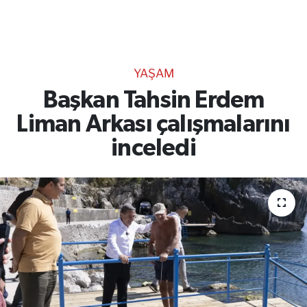
TEKNOLOJİ
CANLI DİNLE
YAŞAM
RESMİ İLANLAR
Başkan Tahsin Erdem
Liman Arkası çalışmalarını
Gencsesfm Canlı Dinle
inceledi