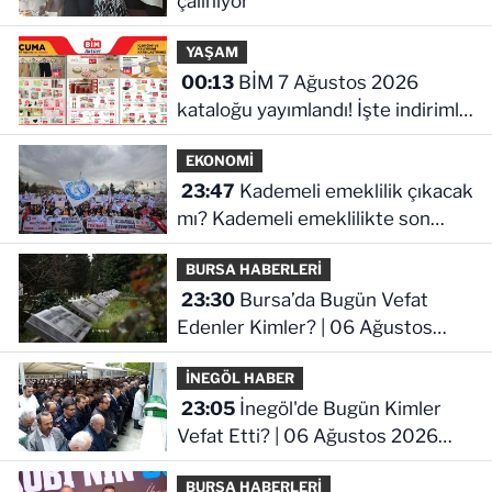
çalınıyor
YAŞAM
00:13
BİM 7 Ağustos 2026
kataloğu yayımlandı! İşte indirimli
ürünler ve fiyatları
EKONOMİ
23:47
Kademeli emeklilik çıkacak
mı? Kademeli emeklilikte son
durum ne!
BURSA HABERLERİ
23:30
Bursa’da Bugün Vefat
Edenler Kimler? | 06 Ağustos
2026 Perşembe
İNEGÖL HABER
23:05
İnegöl'de Bugün Kimler
Vefat Etti? | 06 Ağustos 2026
Perşembe
BURSA HABERLERİ