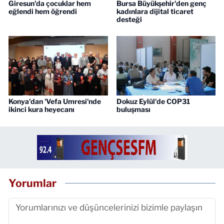
Giresun'da çocuklar hem
Bursa Büyükşehir'den genç
eğlendi hem öğrendi
kadınlara dijital ticaret
desteği
Konya'dan 'Vefa Umresi'nde
Dokuz Eylül'de COP31
ikinci kura heyecanı
buluşması
Yorumlar