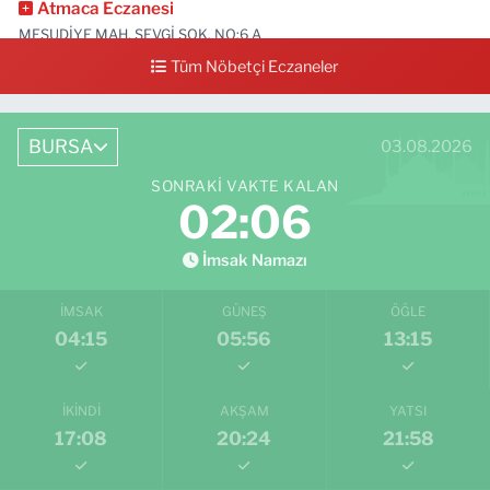
Atmaca Eczanesi
MESUDİYE MAH. SEVGİ SOK. NO:6 A
Tüm Nöbetçi Eczaneler
0 (224) 711 04 24
Yol Tarifi Al
BURSA
03.08.2026
SONRAKI VAKTE KALAN
02:06
İmsak Namazı
İMSAK
GÜNEŞ
ÖĞLE
04:15
05:56
13:15
İKINDI
AKŞAM
YATSI
17:08
20:24
21:58