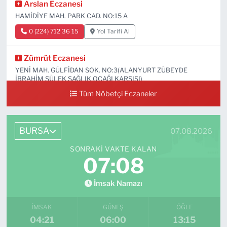
Arslan Eczanesi
HAMİDİYE MAH. PARK CAD. NO:15 A
0 (224) 712 36 15
Yol Tarifi Al
Zümrüt Eczanesi
YENİ MAH. GÜLFİDAN SOK. NO:3(ALANYURT ZÜBEYDE
İBRAHİM SÜLEK SAĞLIK OCAĞI KARŞISI)
Tüm Nöbetçi Eczaneler
0 (531) 239 44 04
Yol Tarifi Al
BURSA
07.08.2026
SONRAKI VAKTE KALAN
07:06
İmsak Namazı
İMSAK
GÜNEŞ
ÖĞLE
04:21
06:00
13:15