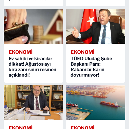
EKONOMİ
EKONOMİ
Ev sahibi ve kiracılar
TÜED Uludağ Şube
dikkat! Ağustos ayı
Başkanı Pars:
kira zam sınırı resmen
Rakamlar karın
açıklandı!
doyurmuyor!
EKONOMİ
EKONOMİ