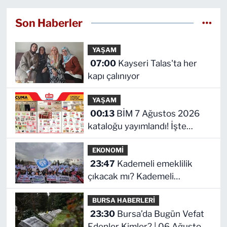
Son Haberler
YAŞAM
07:00
Kayseri Talas'ta her
kapı çalınıyor
YAŞAM
00:13
BİM 7 Ağustos 2026
kataloğu yayımlandı! İşte
indirimli ürünler ve fiyatları
EKONOMİ
23:47
Kademeli emeklilik
çıkacak mı? Kademeli
emeklilikte son durum ne!
BURSA HABERLERİ
23:30
Bursa’da Bugün Vefat
Edenler Kimler? | 06 Ağustos