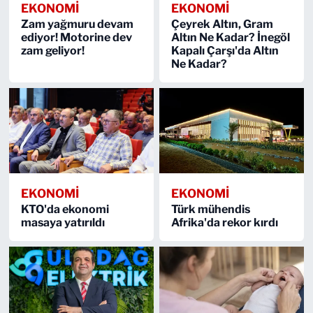
EKONOMİ
EKONOMİ
Zam yağmuru devam
Çeyrek Altın, Gram
ediyor! Motorine dev
Altın Ne Kadar? İnegöl
zam geliyor!
Kapalı Çarşı'da Altın
Ne Kadar?
EKONOMİ
EKONOMİ
KTO'da ekonomi
Türk mühendis
masaya yatırıldı
Afrika'da rekor kırdı