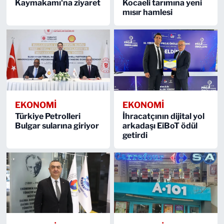
Kaymakamı'na ziyaret
Kocaeli tarımına yeni
mısır hamlesi
EKONOMİ
EKONOMİ
Türkiye Petrolleri
İhracatçının dijital yol
Bulgar sularına giriyor
arkadaşı EiBoT ödül
getirdi