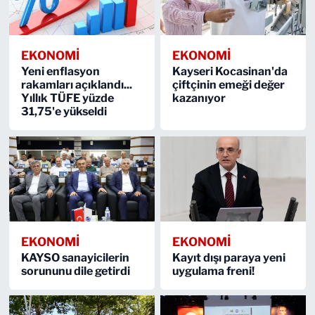
EKONOMİ
EKONOMİ
Yeni enflasyon
Kayseri Kocasinan'da
rakamları açıklandı...
çiftçinin emeği değer
Yıllık TÜFE yüzde
kazanıyor
31,75'e yükseldi
EKONOMİ
EKONOMİ
KAYSO sanayicilerin
Kayıt dışı paraya yeni
sorununu dile getirdi
uygulama freni!