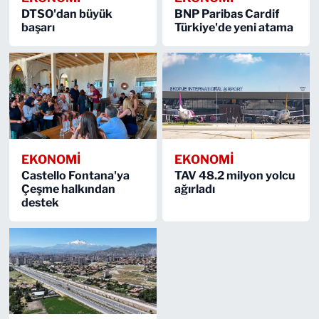
DTSO'dan büyük
BNP Paribas Cardif
başarı
Türkiye'de yeni atama
EKONOMİ
EKONOMİ
Castello Fontana'ya
TAV 48.2 milyon yolcu
Çeşme halkından
ağırladı
destek