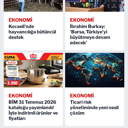
EKONOMİ
EKONOMİ
Kocaeli'nde
İbrahim Burkay:
hayvancılığa bütüncül
'Bursa, Türkiye'yi
destek
büyütmeye devam
edecek'
EKONOMİ
EKONOMİ
BİM 31 Temmuz 2026
Ticari risk
kataloğu yayımlandı!
yönetiminde yeni nesil
İşte indirimli ürünler ve
çözüm
fiyatları