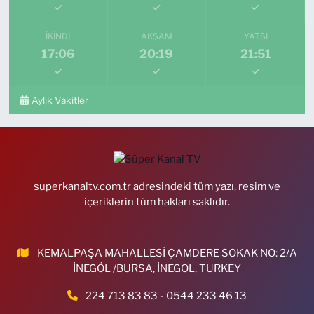
İKINDI
AKŞAM
YATSI
17:06
20:19
21:51
Aylık Vakitler
superkanaltv.com.tr adresindeki tüm yazı, resim ve
içeriklerin tüm hakları saklıdır.
KEMALPAŞA MAHALLESİ ÇAMDERE SOKAK NO: 2/A
İNEGÖL /BURSA, İNEGOL, TURKEY
224 713 83 83 - 0544 233 46 13