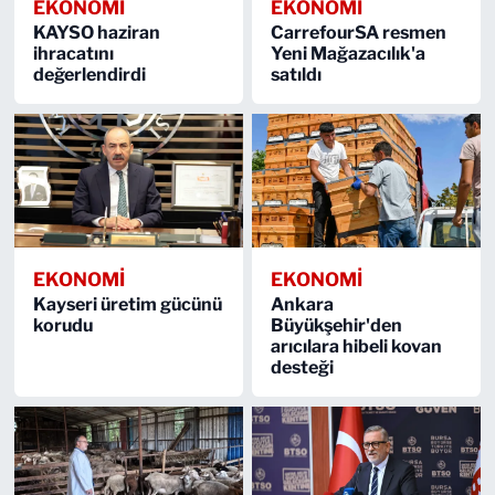
EKONOMİ
EKONOMİ
KAYSO haziran
CarrefourSA resmen
ihracatını
Yeni Mağazacılık'a
değerlendirdi
satıldı
EKONOMİ
EKONOMİ
Kayseri üretim gücünü
Ankara
korudu
Büyükşehir'den
arıcılara hibeli kovan
desteği