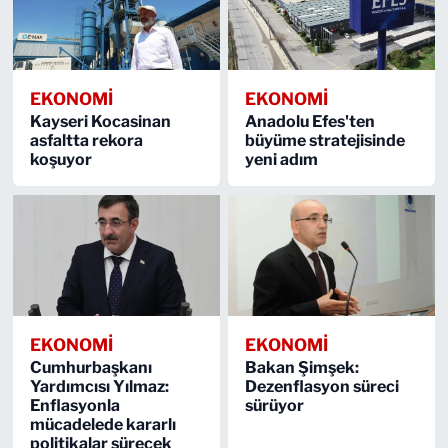
EKONOMİ
EKONOMİ
Kayseri Kocasinan
Anadolu Efes'ten
asfaltta rekora
büyüme stratejisinde
koşuyor
yeni adım
EKONOMİ
EKONOMİ
Cumhurbaşkanı
Bakan Şimşek:
Yardımcısı Yılmaz:
Dezenflasyon süreci
Enflasyonla
sürüyor
mücadelede kararlı
politikalar sürecek