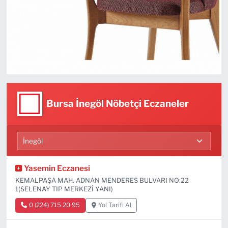
Bursa İnegöl Nöbetçi Eczaneler
Yasemin Eczanesi
KEMALPAŞA MAH. ADNAN MENDERES BULVARI NO:22
1(SELENAY TIP MERKEZİ YANI)
0 (224) 715 20 95
Yol Tarifi Al