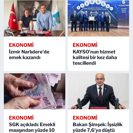
EKONOMİ
EKONOMİ
İzmir Narlıdere'de
KAYSO'nun hizmet
emek kazandı
kalitesi bir kez daha
tescillendi
EKONOMİ
EKONOMİ
SGK açıkladı: Emekli
Bakan Şimşek: İşsizlik
maaşından yüzde 10
yüzde 7,6'ya düştü