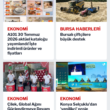
EKONOMİ
BURSA HABERLERİ
A101 30 Temmuz
Bursalı çiftçilere
2026 aktüel kataloğu
büyük destek
yayımlandı! İşte
indirimli ürünler ve
fiyatları
EKONOMİ
EKONOMİ
Çilek, Global Ağını
Konya Selçuklu'dan
Güçlendirmeye Devam
'yenilikçi' proje