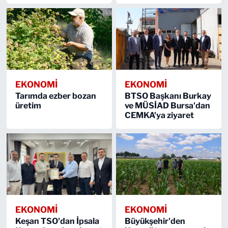
EKONOMİ
EKONOMİ
Tarımda ezber bozan
BTSO Başkanı Burkay
üretim
ve MÜSİAD Bursa'dan
CEMKA'ya ziyaret
EKONOMİ
EKONOMİ
Keşan TSO'dan İpsala
Büyükşehir'den