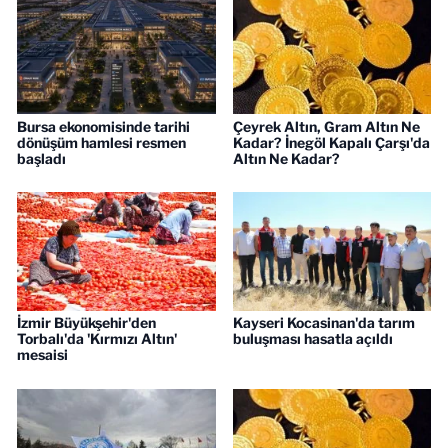
Bursa ekonomisinde tarihi
Çeyrek Altın, Gram Altın Ne
dönüşüm hamlesi resmen
Kadar? İnegöl Kapalı Çarşı'da
başladı
Altın Ne Kadar?
İzmir Büyükşehir'den
Kayseri Kocasinan'da tarım
Torbalı'da 'Kırmızı Altın'
buluşması hasatla açıldı
mesaisi