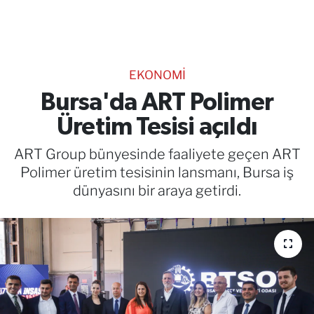
TEKNOLOJİ
CANLI DİNLE
EKONOMİ
RESMİ İLANLAR
Bursa'da ART Polimer
Üretim Tesisi açıldı
Gencsesfm Canlı Dinle
ART Group bünyesinde faaliyete geçen ART
Polimer üretim tesisinin lansmanı, Bursa iş
dünyasını bir araya getirdi.