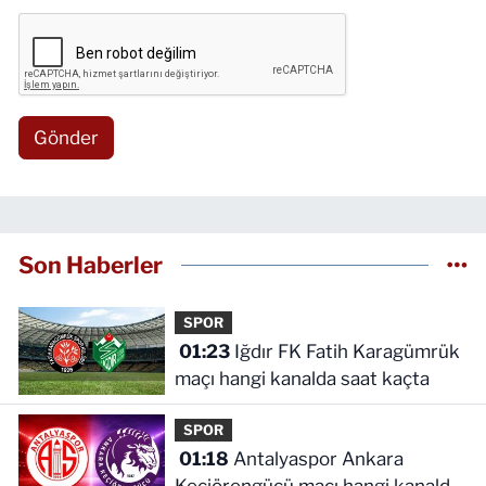
Gönder
Son Haberler
SPOR
01:23
Iğdır FK Fatih Karagümrük
maçı hangi kanalda saat kaçta
SPOR
01:18
Antalyaspor Ankara