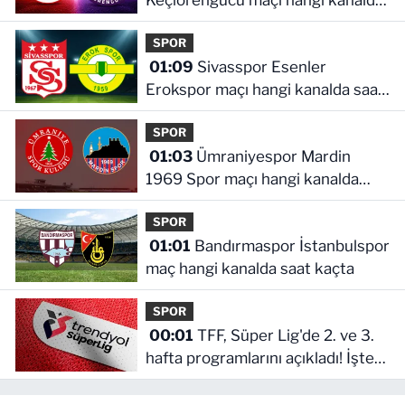
Keçiörengücü maçı hangi kanalda
saat kaçta
SPOR
01:09
Sivasspor Esenler
Erokspor maçı hangi kanalda saat
kaçta
SPOR
01:03
Ümraniyespor Mardin
1969 Spor maçı hangi kanalda
saat kaçta!
SPOR
01:01
Bandırmaspor İstanbulspor
maç hangi kanalda saat kaçta
SPOR
00:01
TFF, Süper Lig'de 2. ve 3.
hafta programlarını açıkladı! İşte
maçların başlama saati