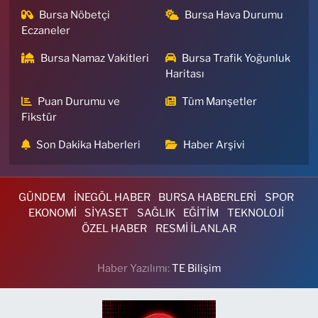
Bursa Nöbetçi
Bursa Hava Durumu
Eczaneler
Bursa Namaz Vakitleri
Bursa Trafik Yoğunluk
Haritası
Puan Durumu ve
Tüm Manşetler
Fikstür
Son Dakika Haberleri
Haber Arşivi
GÜNDEM
İNEGÖL HABER
BURSA HABERLERİ
SPOR
EKONOMİ
SİYASET
SAĞLIK
EĞİTİM
TEKNOLOJİ
ÖZEL HABER
RESMİ İLANLAR
Haber Yazılımı:
TE Bilişim