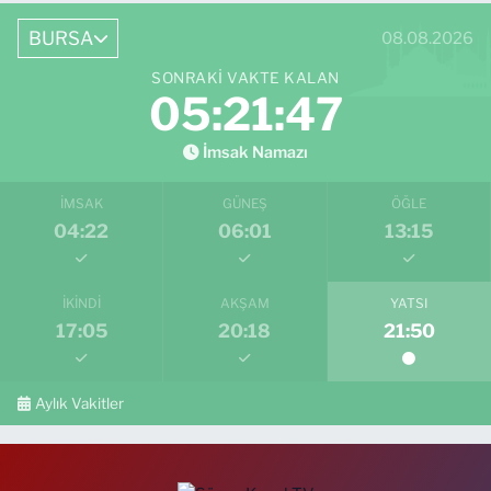
BURSA
08.08.2026
SONRAKI VAKTE KALAN
05:21:46
İmsak Namazı
İMSAK
GÜNEŞ
ÖĞLE
04:22
06:01
13:15
İKINDI
AKŞAM
YATSI
17:05
20:18
21:50
Aylık Vakitler