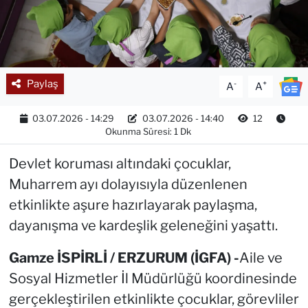
Paylaş
-
+
A
A
03.07.2026 - 14:29
03.07.2026 - 14:40
12
Okunma Süresi: 1 Dk
Devlet koruması altındaki çocuklar,
Muharrem ayı dolayısıyla düzenlenen
etkinlikte aşure hazırlayarak paylaşma,
dayanışma ve kardeşlik geleneğini yaşattı.
Gamze İSPİRLİ / ERZURUM (İGFA) -
Aile ve
Sosyal Hizmetler İl Müdürlüğü koordinesinde
gerçekleştirilen etkinlikte çocuklar, görevliler