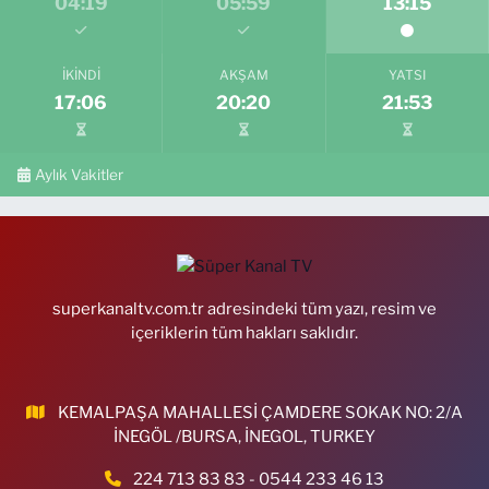
04:19
05:59
13:15
İKINDI
AKŞAM
YATSI
17:06
20:20
21:53
Aylık Vakitler
superkanaltv.com.tr adresindeki tüm yazı, resim ve
içeriklerin tüm hakları saklıdır.
KEMALPAŞA MAHALLESİ ÇAMDERE SOKAK NO: 2/A
İNEGÖL /BURSA, İNEGOL, TURKEY
224 713 83 83 - 0544 233 46 13