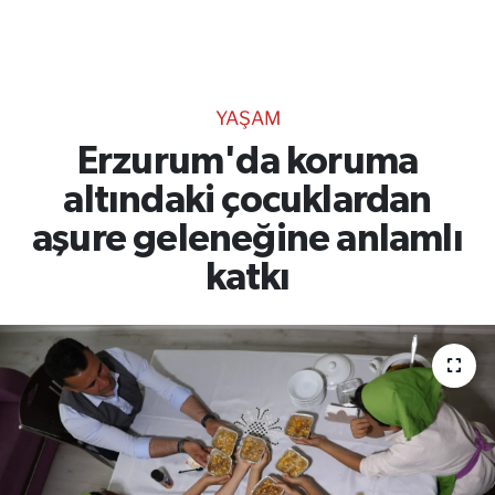
TEKNOLOJİ
CANLI DİNLE
YAŞAM
RESMİ İLANLAR
Erzurum'da koruma
altındaki çocuklardan
Gencsesfm Canlı Dinle
aşure geleneğine anlamlı
katkı