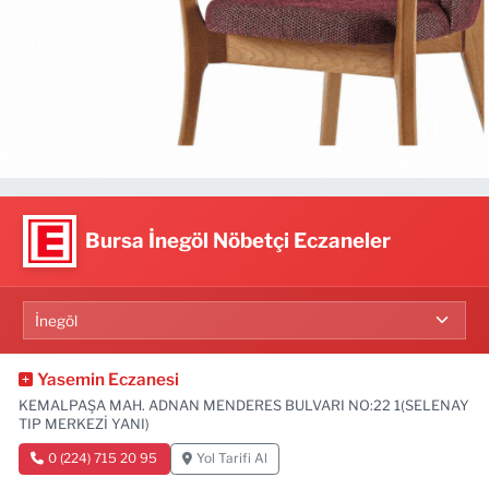
Bursa İnegöl Nöbetçi Eczaneler
Yasemin Eczanesi
KEMALPAŞA MAH. ADNAN MENDERES BULVARI NO:22 1(SELENAY
TIP MERKEZİ YANI)
0 (224) 715 20 95
Yol Tarifi Al