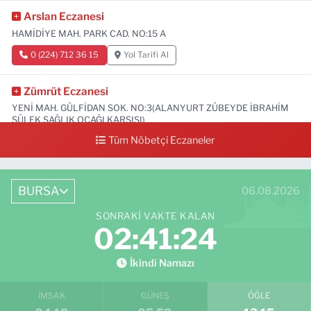
Arslan Eczanesi
HAMİDİYE MAH. PARK CAD. NO:15 A
0 (224) 712 36 15
Yol Tarifi Al
Zümrüt Eczanesi
YENİ MAH. GÜLFİDAN SOK. NO:3(ALANYURT ZÜBEYDE İBRAHİM
SÜLEK SAĞLIK OCAĞI KARŞISI)
Tüm Nöbetçi Eczaneler
0 (531) 239 44 04
Yol Tarifi Al
BURSA
06.08.2026
SONRAKI VAKTE KALAN
02:41:23
İkindi Namazı
İMSAK
GÜNEŞ
ÖĞLE