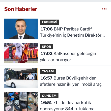
Son Haberler
EKONOMİ
17:06
BNP Paribas Cardif
Türkiye'nin İç Denetim Direktörü
Mustafa Güneş oldu
SPOR
17:02
Kafkasspor geleceğin
yıldızlarını arıyor
YAŞAM
16:57
Bursa Büyükşehir'den
afetlere hazır iki yeni mobil araç
GÜNDEM
16:51
71 ilde dev narkotik
operasyonu: 844 tutuklama