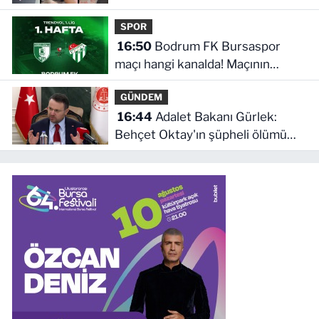
SPOR
16:50
Bodrum FK Bursaspor
maçı hangi kanalda! Maçının
yayıncıları belli oldu
GÜNDEM
16:44
Adalet Bakanı Gürlek:
Behçet Oktay'ın şüpheli ölümü
yeniden kapsamlı şekilde
incelenecek