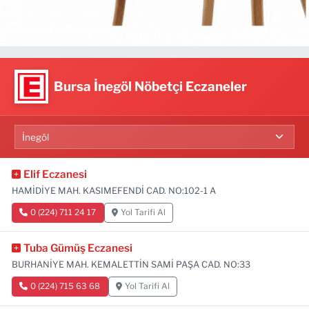
Bursa İnegöl Nöbetçi Eczaneler
Elif Eczanesi
HAMİDİYE MAH. KASIMEFENDİ CAD. NO:102-1 A
0 (224) 711 24 17
Yol Tarifi Al
Tuba Gümüş Eczanesi
BURHANİYE MAH. KEMALETTİN SAMİ PAŞA CAD. NO:33
0 (224) 715 63 68
Yol Tarifi Al