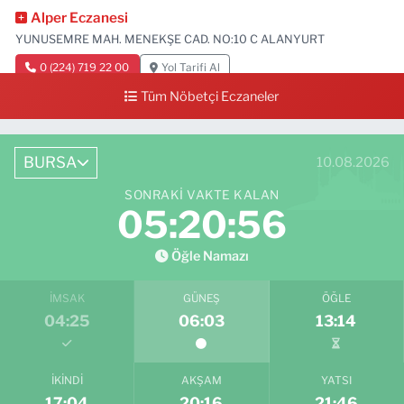
Alper Eczanesi
YUNUSEMRE MAH. MENEKŞE CAD. NO:10 C ALANYURT
0 (224) 719 22 00
Yol Tarifi Al
Tüm Nöbetçi Eczaneler
BURSA
10.08.2026
SONRAKI VAKTE KALAN
05:20:55
Öğle Namazı
İMSAK
GÜNEŞ
ÖĞLE
04:25
06:03
13:14
İKINDI
AKŞAM
YATSI
17:04
20:16
21:46