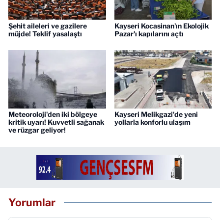
Şehit aileleri ve gazilere
Kayseri Kocasinan'ın Ekolojik
müjde! Teklif yasalaştı
Pazar'ı kapılarını açtı
Meteoroloji'den iki bölgeye
Kayseri Melikgazi'de yeni
kritik uyarı! Kuvvetli sağanak
yollarla konforlu ulaşım
ve rüzgar geliyor!
Yorumlar