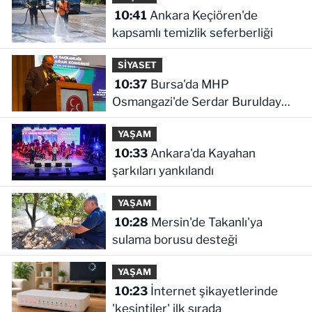
10:41
Ankara Keçiören'de
kapsamlı temizlik seferberliği
SİYASET
10:37
Bursa'da MHP
Osmangazi'de Serdar Burulday
dönemi
YAŞAM
10:33
Ankara'da Kayahan
şarkıları yankılandı
YAŞAM
10:28
Mersin'de Takanlı'ya
sulama borusu desteği
YAŞAM
10:23
İnternet şikayetlerinde
'kesintiler' ilk sırada