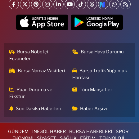
Bursa Nöbetçi
Bursa Hava Durumu
Eczaneler
Bursa Namaz Vakitleri
Bursa Trafik Yoğunluk
Haritası
Puan Durumu ve
Tüm Manşetler
Fikstür
Son Dakika Haberleri
Haber Arşivi
GÜNDEM
İNEGÖL HABER
BURSA HABERLERİ
SPOR
EKONOMİ
SİYASET
SAĞLIK
EĞİTİM
TEKNOLOJİ