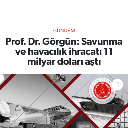
TEKNOLOJİ
CANLI DİNLE
GÜNDEM
RESMİ İLANLAR
Prof. Dr. Görgün: Savunma
ve havacılık ihracatı 11
Gencsesfm Canlı Dinle
milyar doları aştı