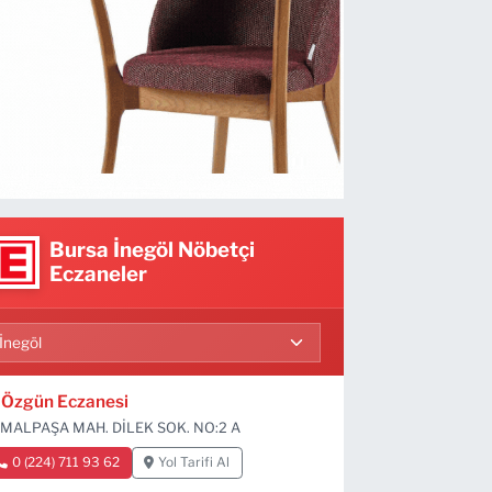
Bursa İnegöl Nöbetçi
Eczaneler
Özgün Eczanesi
MALPAŞA MAH. DİLEK SOK. NO:2 A
0 (224) 711 93 62
Yol Tarifi Al