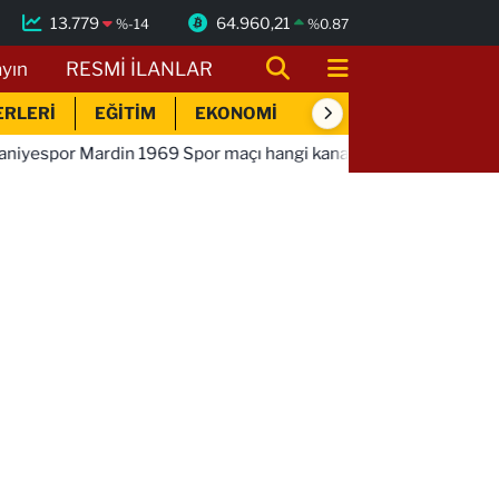
13.779
64.960,21
%
-14
%
0.87
ayın
RESMİ İLANLAR
ERLERİ
EĞİTİM
EKONOMİ
SİYASET
SPOR
din 1969 Spor maçı hangi kanalda saat kaçta!
01:01
Band