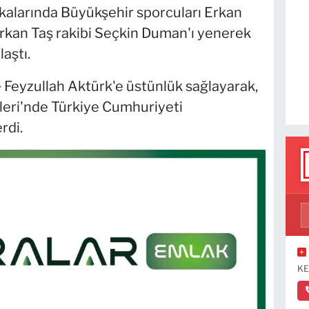
akalarında Büyükşehir sporcuları Erkan
Erkan Taş rakibi Seçkin Duman'ı yenerek
laştı.
Feyzullah Aktürk'e üstünlük sağlayarak,
şleri'nde Türkiye Cumhuriyeti
rdi.
KE