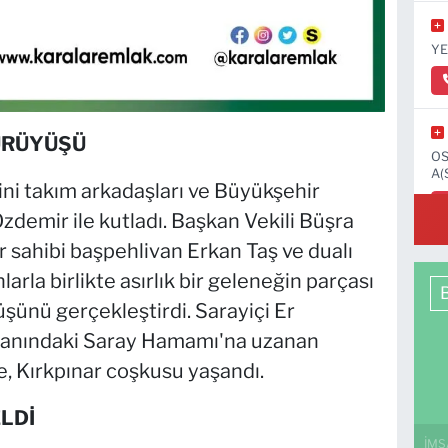
YE
ÜRÜYÜŞÜ
OS
A(
ini takım arkadaşları ve Büyükşehir
zdemir ile kutladı. Başkan Vekili Büşra
 sahibi başpehlivan Erkan Taş ve dualı
arla birlikte asırlık bir geleneğin parçası
ünü gerçekleştirdi. Sarayiçi Er
yanındaki Saray Hamamı'na uzanan
e, Kırkpınar coşkusu yaşandı.
LDİ
İMS