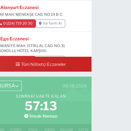
Alanyurt Eczanesi
Nİ MAH. MENEKŞE CAD. NO:19 B-C
0 (224) 719 20 30
Yol Tarifi Al
Ege Eczanesi
MANİYE MAH. İSTİKLAL CAD. NO:31
SOKOLLU HOTEL KARŞISI)
0 (224) 712 33 73
Yol Tarifi Al
Tüm Nöbetçi Eczaneler
BURSA
08.08.2026
SONRAKI VAKTE KALAN
57:12
İmsak Namazı
AK
GÜNEŞ
ÖĞLE
İKINDI
AKŞAM
YATSI