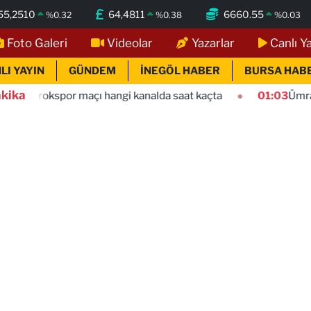
55,2510
64,4811
6660.55
%
0.32
%
0.38
%
0.03
Foto Galeri
Videolar
Yazarlar
Canlı Y
LI YAYIN
GÜNDEM
İNEGÖL HABER
BURSA HAB
kika
or maçı hangi kanalda saat kaçta
01:03
Ümraniyespor Mar