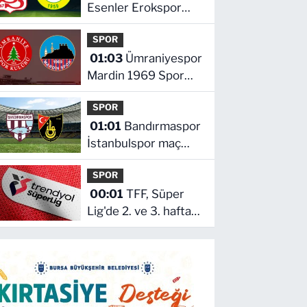
Esenler Erokspor
maçı hangi kanalda
SPOR
saat kaçta
01:03
Ümraniyespor
Mardin 1969 Spor
maçı hangi kanalda
SPOR
saat kaçta!
01:01
Bandırmaspor
İstanbulspor maç
hangi kanalda saat
SPOR
kaçta
00:01
TFF, Süper
Lig'de 2. ve 3. hafta
programlarını
açıkladı! İşte maçların
başlama saati