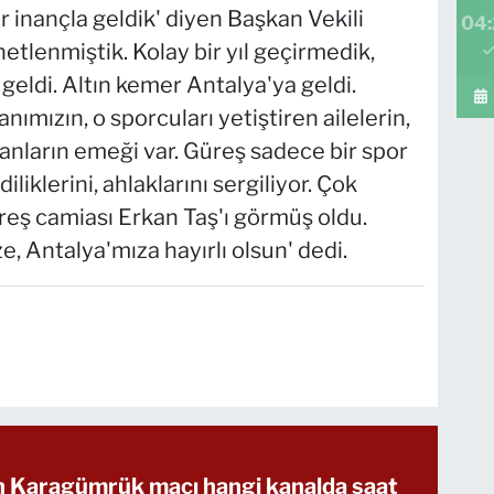
r inançla geldik' diyen Başkan Vekili
04
etlenmiştik. Kolay bir yıl geçirmedik,
geldi. Altın kemer Antalya'ya geldi.
nımızın, o sporcuları yetiştiren ailelerin,
panların emeği var. Güreş sadece bir spor
iliklerini, ahlaklarını sergiliyor. Çok
reş camiası Erkan Taş'ı görmüş oldu.
 Antalya'mıza hayırlı olsun' dedi.
ih Karagümrük maçı hangi kanalda saat