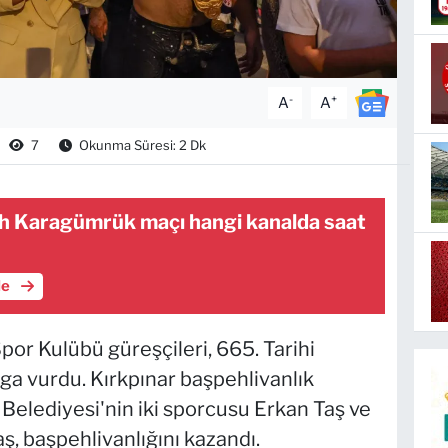
-
+
A
A
7
Okunma Süresi: 2 Dk
tih Karagümrük maçı hangi kanalda saat
le
or Kulübü güreşçileri, 665. Tarihi
ga vurdu. Kırkpınar başpehlivanlık
elediyesi'nin iki sporcusu Erkan Taş ve
ş, başpehlivanlığını kazandı.