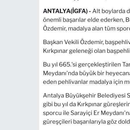
ANTALYA(İGFA) -
Alt boylarda 
önemli başarılar elde ederken, 
Özdemir, madalya alan tüm sporcu
Başkan Vekili Özdemir, başpehliva
Kırkpınar geleneği olan başpehl
Bu yıl 665.'si gerçekleştirilen Ta
Meydanı'nda büyük bir heyecana
eden pehlivanlar madalya için m
Antalya Büyükşehir Belediyesi S
gibi bu yıl da Kırkpınar güreşle
sporcu ile Sarayiçi Er Meydanı'
güreşçileri başarılarıyla göz dol