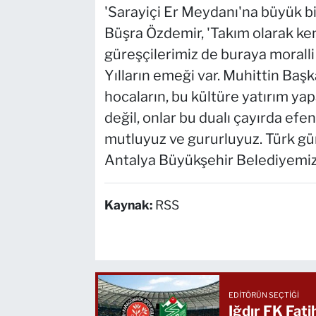
'Sarayiçi Er Meydanı'na büyük bi
Büşra Özdemir, 'Takım olarak ken
güreşçilerimiz de buraya moralli 
Yılların emeği var. Muhittin Başka
hocaların, bu kültüre yatırım ya
değil, onlar bu dualı çayırda efend
mutluyuz ve gururluyuz. Türk gü
Antalya Büyükşehir Belediyemize,
Kaynak:
RSS
EDITÖRÜN SEÇTIĞI
Iğdır FK Fat