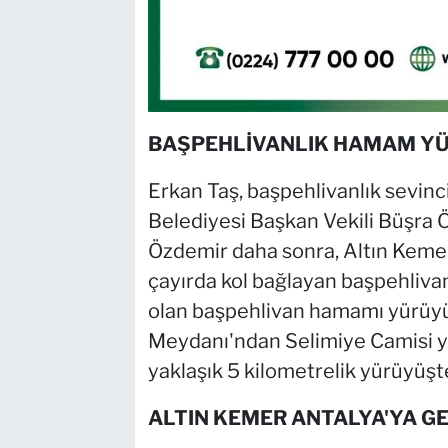
BAŞPEHLİVANLIK HAMAM Y
Erkan Taş, başpehlivanlık sevinc
Belediyesi Başkan Vekili Büşra Ö
Özdemir daha sonra, Altın Kemer
çayırda kol bağlayan başpehlivanl
olan başpehlivan hamamı yürüyüş
Meydanı'ndan Selimiye Camisi 
yaklaşık 5 kilometrelik yürüyüşt
ALTIN KEMER ANTALYA'YA GE