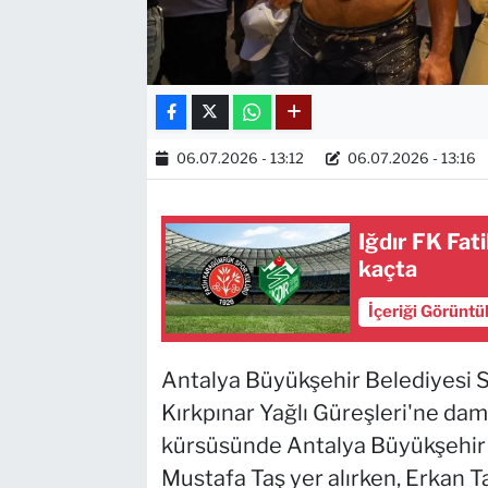
06.07.2026 - 13:12
06.07.2026 - 13:16
Iğdır FK Fa
kaçta
İçeriği Görüntü
Antalya Büyükşehir Belediyesi Sp
Kırkpınar Yağlı Güreşleri'ne dam
kürsüsünde Antalya Büyükşehir B
Mustafa Taş yer alırken, Erkan Ta