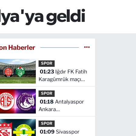
lya'ya geldi
on Haberler
SPOR
01:23
Iğdır FK Fatih
Karagümrük maçı
hangi kanalda saat
SPOR
kaçta
01:18
Antalyaspor
Ankara
Keçiörengücü maçı
SPOR
hangi kanalda saat
01:09
Sivasspor
kaçta