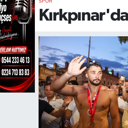
SPOR
Kırkpınar'da
TEKNOLOJİ
CANLI DİNLE
RESMİ İLANLAR
Gencsesfm Canlı Dinle