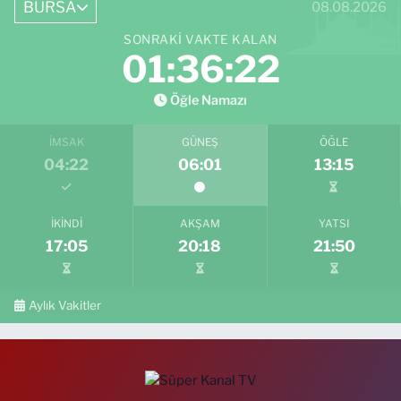
BURSA
08.08.2026
SONRAKI VAKTE KALAN
01:36:21
Öğle Namazı
İMSAK
GÜNEŞ
ÖĞLE
04:22
06:01
13:15
İKINDI
AKŞAM
YATSI
17:05
20:18
21:50
Aylık Vakitler