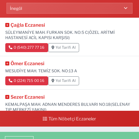
Çağla Eczanesi
SÜLEYMANİYE MAH. FURKAN SOK. NO:5 C(ÖZEL ARİTMİ
HASTANESİ ACİL KAPISI KARŞISI)
0 (540) 277 77 16
Yol Tarifi Al
Ömer Eczanesi
MESUDİYE MAH. TEMİZ SOK. NO:13 A
0 (224) 715 00 16
Yol Tarifi Al
Sezer Eczanesi
KEMALPAŞA MAH. ADNAN MENDERES BULVARI NO:18(SELENAY
TIP MERKEZİ YAKINI)
Tüm Nöbetçi Eczaneler
0 (224) 711 64 49
Yol Tarifi Al