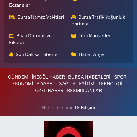
Eczaneler
Bursa Namaz Vakitleri
Bursa Trafik Yoğunluk
Haritası
Puan Durumu ve
Tüm Manşetler
Fikstür
Son Dakika Haberleri
Haber Arşivi
GÜNDEM
İNEGÖL HABER
BURSA HABERLERİ
SPOR
EKONOMİ
SİYASET
SAĞLIK
EĞİTİM
TEKNOLOJİ
ÖZEL HABER
RESMİ İLANLAR
Haber Yazılımı:
TE Bilişim