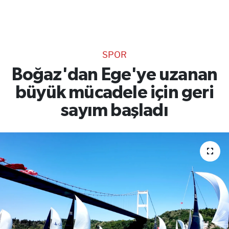
TEKNOLOJİ
CANLI DİNLE
SPOR
RESMİ İLANLAR
Boğaz'dan Ege'ye uzanan
büyük mücadele için geri
Gencsesfm Canlı Dinle
sayım başladı