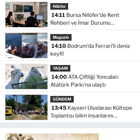
Nilüfer
14:11
Bursa Nilüfer'de Kent
Rehberi ve İmar Durumu
Sorgulama yenilendi
Magazin
14:10
Bodrum'da Ferrari'li deniz
keyfi!
YAŞAM
14:00
ATA Çiftliği Yoncaları
Atatürk Parkı'na ulaştı
GÜNDEM
13:45
Kayseri Uluslarası Kültepe
Toplantısı bilim insanlarını
buluşturdu