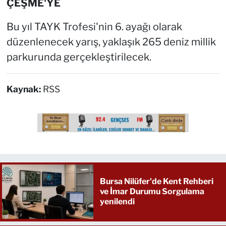
ÇEŞME'YE
Bu yıl TAYK Trofesi'nin 6. ayağı olarak
düzenlenecek yarış, yaklaşık 265 deniz millik
parkurunda gerçekleştirilecek.
Kaynak:
RSS
Bursa Nilüfer'de Kent Rehberi
ve İmar Durumu Sorgulama
yenilendi