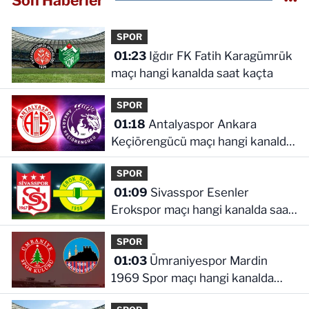
Son Haberler
SPOR
01:23
Iğdır FK Fatih Karagümrük
maçı hangi kanalda saat kaçta
SPOR
01:18
Antalyaspor Ankara
Keçiörengücü maçı hangi kanalda
saat kaçta
SPOR
01:09
Sivasspor Esenler
Erokspor maçı hangi kanalda saat
kaçta
SPOR
01:03
Ümraniyespor Mardin
1969 Spor maçı hangi kanalda
saat kaçta!