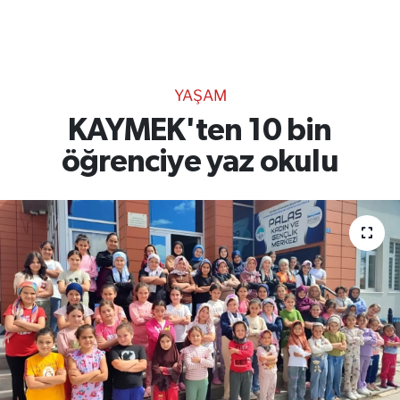
TEKNOLOJİ
CANLI DİNLE
YAŞAM
RESMİ İLANLAR
KAYMEK'ten 10 bin
öğrenciye yaz okulu
Gencsesfm Canlı Dinle