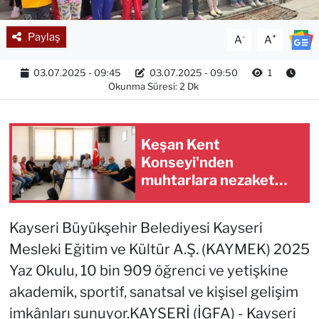
Paylaş
-
+
A
A
03.07.2025 - 09:45
03.07.2025 - 09:50
1
Okunma Süresi: 2 Dk
Keşan Kent
Konseyi'nden
muhtarlara nezaket
ziyareti
Kayseri Büyükşehir Belediyesi Kayseri
Mesleki Eğitim ve Kültür A.Ş. (KAYMEK) 2025
Yaz Okulu, 10 bin 909 öğrenci ve yetişkine
akademik, sportif, sanatsal ve kişisel gelişim
imkânları sunuyor.KAYSERİ (İGFA) - Kayseri