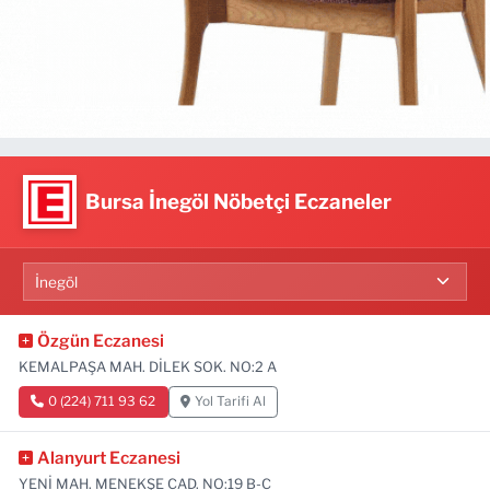
Bursa İnegöl Nöbetçi Eczaneler
Özgün Eczanesi
KEMALPAŞA MAH. DİLEK SOK. NO:2 A
0 (224) 711 93 62
Yol Tarifi Al
Alanyurt Eczanesi
YENİ MAH. MENEKŞE CAD. NO:19 B-C