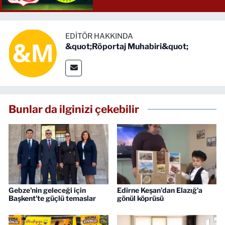
EDITÖR HAKKINDA
&quot;Röportaj Muhabiri&quot;
Bunlar da ilginizi çekebilir
Gebze'nin geleceği için
Edirne Keşan'dan Elazığ'a
Başkent'te güçlü temaslar
gönül köprüsü