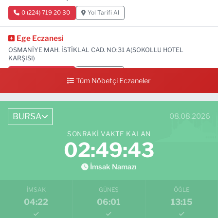
0 (224) 719 20 30
Yol Tarifi Al
Ege Eczanesi
OSMANİYE MAH. İSTİKLAL CAD. NO:31 A(SOKOLLU HOTEL
KARŞISI)
0 (224) 712 33 73
Yol Tarifi Al
Tüm Nöbetçi Eczaneler
BURSA
08.08.2026
SONRAKI VAKTE KALAN
02:49:42
İmsak Namazı
İMSAK
GÜNEŞ
ÖĞLE
04:22
06:01
13:15