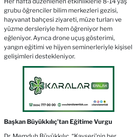
Her hafta düzenlenen etkinliklerle 8-14 yaş
grubu öğrenciler bilim merkezleri gezisi,
hayvanat bahçesi ziyareti, müze turları ve
yüzme dersleriyle hem öğreniyor hem
eğleniyor. Ayrıca drone uçuş gösterimi,
yangın eğitimi ve hijyen seminerleriyle kişisel
gelişimleri destekleniyor.
Başkan Büyükkılıç’tan Eğitime Vurgu
Dr. Memduh Büyükkılıç, “Kayseri’nin her