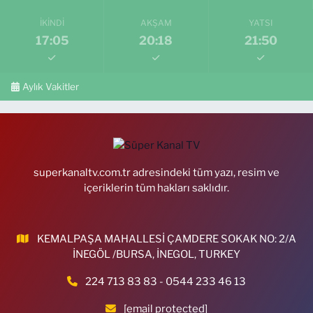
İKINDI
AKŞAM
YATSI
17:05
20:18
21:50
Aylık Vakitler
superkanaltv.com.tr adresindeki tüm yazı, resim ve
içeriklerin tüm hakları saklıdır.
KEMALPAŞA MAHALLESİ ÇAMDERE SOKAK NO: 2/A
İNEGÖL /BURSA, İNEGOL, TURKEY
224 713 83 83 - 0544 233 46 13
[email protected]