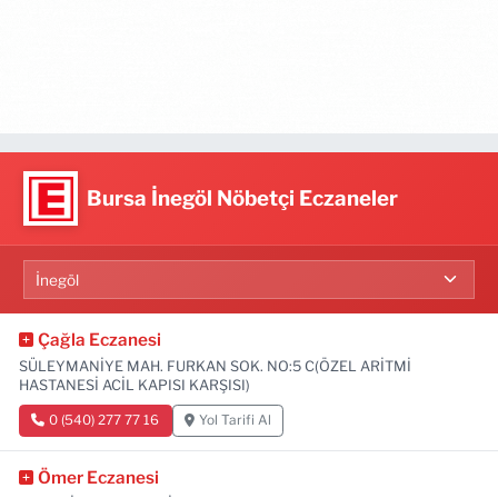
Bursa İnegöl Nöbetçi Eczaneler
Çağla Eczanesi
SÜLEYMANİYE MAH. FURKAN SOK. NO:5 C(ÖZEL ARİTMİ
HASTANESİ ACİL KAPISI KARŞISI)
0 (540) 277 77 16
Yol Tarifi Al
Ömer Eczanesi