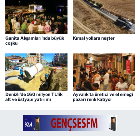
Ganita Akşamları'nda büyük
Kırsal yollara neşter
coşku
Denizli'de 160 milyon TL'lik
Ayvalık'ta üretici ve el emeği
alt ve üstyapı yatırımı
pazarı renk katıyor