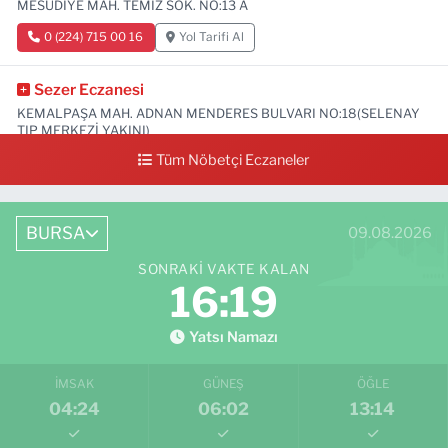
MESUDİYE MAH. TEMİZ SOK. NO:13 A
0 (224) 715 00 16
Yol Tarifi Al
Sezer Eczanesi
KEMALPAŞA MAH. ADNAN MENDERES BULVARI NO:18(SELENAY
TIP MERKEZİ YAKINI)
Tüm Nöbetçi Eczaneler
0 (224) 711 64 49
Yol Tarifi Al
BURSA
09.08.2026
SONRAKI VAKTE KALAN
16:17
Yatsı Namazı
İMSAK
GÜNEŞ
ÖĞLE
04:24
06:02
13:14