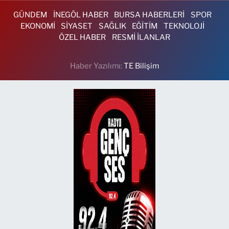
GÜNDEM
İNEGÖL HABER
BURSA HABERLERİ
SPOR
EKONOMİ
SİYASET
SAĞLIK
EĞİTİM
TEKNOLOJİ
ÖZEL HABER
RESMİ İLANLAR
Haber Yazılımı:
TE Bilişim