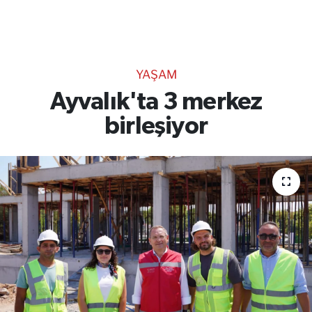
TEKNOLOJİ
CANLI DİNLE
YAŞAM
RESMİ İLANLAR
Ayvalık'ta 3 merkez
birleşiyor
Gencsesfm Canlı Dinle