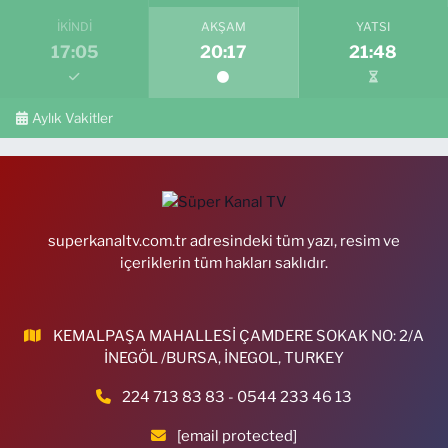
İKINDI
AKŞAM
YATSI
17:05
20:17
21:48
Aylık Vakitler
superkanaltv.com.tr adresindeki tüm yazı, resim ve
içeriklerin tüm hakları saklıdır.
KEMALPAŞA MAHALLESİ ÇAMDERE SOKAK NO: 2/A
İNEGÖL /BURSA, İNEGOL, TURKEY
224 713 83 83 - 0544 233 46 13
[email protected]