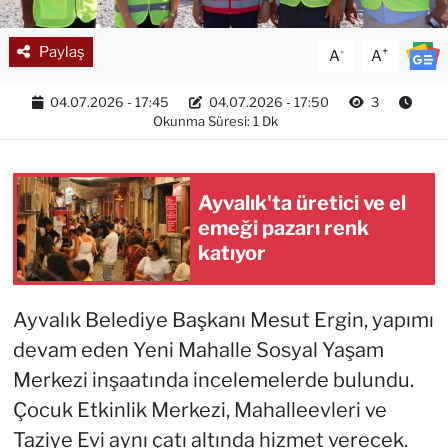
Paylaş
-
+
A
A
04.07.2026 - 17:45
04.07.2026 - 17:50
3
Okunma Süresi: 1 Dk
Ayvalık'ta üretici ve el
emeği pazarı renk
katıyor
Ayvalık Belediye Başkanı Mesut Ergin, yapımı
devam eden Yeni Mahalle Sosyal Yaşam
Merkezi inşaatında incelemelerde bulundu.
Çocuk Etkinlik Merkezi, Mahalleevleri ve
Taziye Evi aynı çatı altında hizmet verecek.