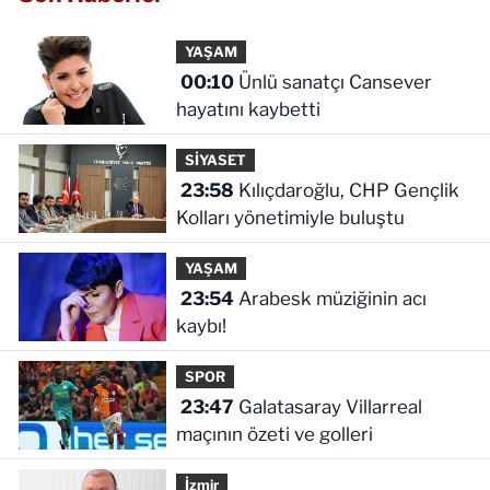
YAŞAM
00:10
Ünlü sanatçı Cansever
hayatını kaybetti
SİYASET
23:58
Kılıçdaroğlu, CHP Gençlik
Kolları yönetimiyle buluştu
YAŞAM
23:54
Arabesk müziğinin acı
kaybı!
SPOR
23:47
Galatasaray Villarreal
maçının özeti ve golleri
İzmir