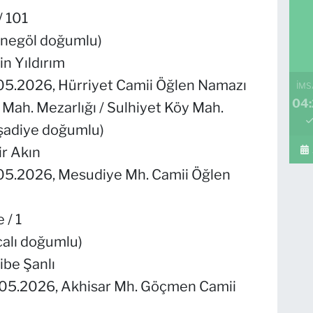
/ 101
 İnegöl doğumlu)
in Yıldırım
.05.2026, Hürriyet Camii Öğlen Namazı
İMS
04
t Mah. Mezarlığı / Sulhiyet Köy Mah.
şadiye doğumlu)
ir Akın
.05.2026, Mesudiye Mh. Camii Öğlen
 / 1
calı doğumlu)
ibe Şanlı
.05.2026, Akhisar Mh. Göçmen Camii