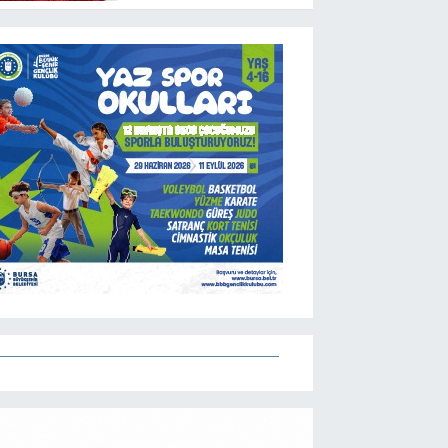
programlarını
açıkladı! İşte maçların
başlama saati