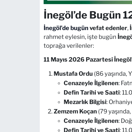
İnegöl’de Bugün 12 
İnegöl’de bugün
vefat edenler
,
rahmet eylesin, işte bugün
İnegö
toprağa verilenler:
11 Mayıs 2026 Pazartesi İnegöl
Mustafa Ordu
(86 yaşında, 
Cenazeyle İlgilenen
: Fa
Defin Tarihi ve Saati
: 11
Mezarlık Bilgisi
: Orhaniye
Zemzem Koçan
(79 yaşında,
Cenazeyle İlgilenen
: Do
Defin Tarihi ve Saati
: 11