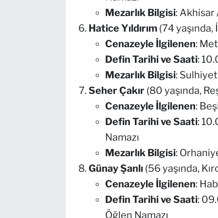
Mezarlık Bilgisi
: Akhisar 
Hatice Yıldırım
(74 yaşında,
Cenazeyle İlgilenen
: Met
Defin Tarihi ve Saati
: 10
Mezarlık Bilgisi
: Sulhiye
Seher Çakır
(80 yaşında, Re
Cenazeyle İlgilenen
: Beş
Defin Tarihi ve Saati
: 10
Namazı
Mezarlık Bilgisi
: Orhaniye
Günay Şanlı
(56 yaşında, Kır
Cenazeyle İlgilenen
: Hab
Defin Tarihi ve Saati
: 09
Öğlen Namazı