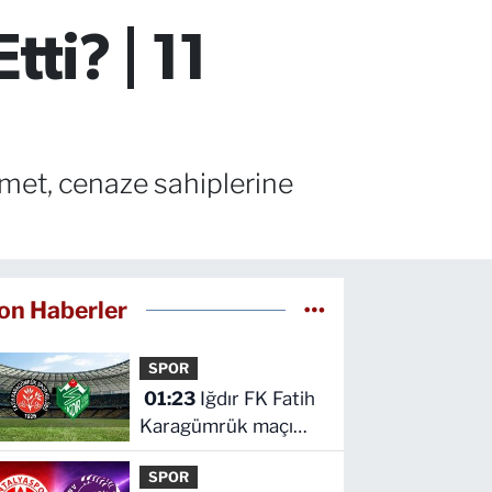
ti? | 11
hmet, cenaze sahiplerine
on Haberler
SPOR
01:23
Iğdır FK Fatih
Karagümrük maçı
hangi kanalda saat
SPOR
kaçta