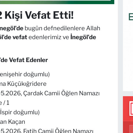
Kişi Vefat Etti!
İnegöl’de
bugün defnedilenlere Allah
l’de vefat
edenlerimiz ve
İnegöl’de
’de Vefat Edenler
Yenişehir doğumlu)
tma Küçükığridere
.05.2026, Çardak Camii Öğlen Namazı
 / 1
 İspir doğumlu)
ğan Kaçan
.05.2026, Fatih Camii Öğlen Namazı