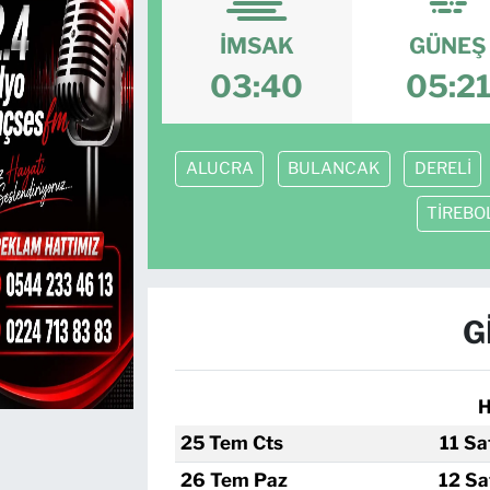
TEKNOLOJİ
İMSAK
GÜNEŞ
03:40
05:2
CANLI DİNLE
RESMİ İLANLAR
ALUCRA
BULANCAK
DERELİ
Gencsesfm Canlı Dinle
TİREBO
G
H
25 Tem Cts
11 Sa
26 Tem Paz
12 Sa