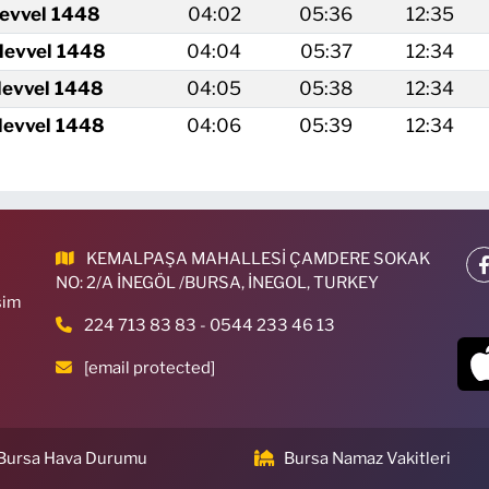
levvel 1448
04:02
05:36
12:35
levvel 1448
04:04
05:37
12:34
levvel 1448
04:05
05:38
12:34
levvel 1448
04:06
05:39
12:34
KEMALPAŞA MAHALLESİ ÇAMDERE SOKAK
NO: 2/A İNEGÖL /BURSA, İNEGOL, TURKEY
sim
224 713 83 83 - 0544 233 46 13
[email protected]
Bursa Hava Durumu
Bursa Namaz Vakitleri