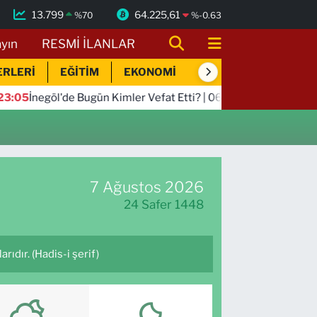
13.799
64.225,61
%
70
%
-0.63
ayın
RESMİ İLANLAR
ERLERİ
EĞİTİM
EKONOMİ
SİYASET
SPOR
egöl'de Bugün Kimler Vefat Etti? | 06 Ağustos 2026 Perşembe
7 Ağustos 2026
24 Safer 1448
rıdır. (Hadis-i şerif)