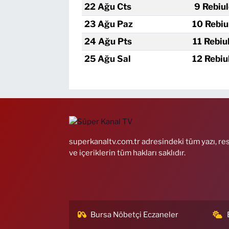
22 Ağu Cts
9 Rebiu
23 Ağu Paz
10 Rebiu
24 Ağu Pts
11 Rebiu
25 Ağu Sal
12 Rebiu
superkanaltv.com.tr adresindeki tüm yazı, re
ve içeriklerin tüm hakları saklıdır.
Bursa Nöbetçi Eczaneler