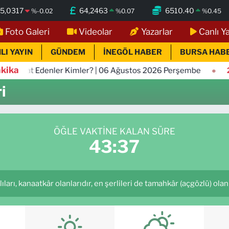
5,0317
64,2463
6510.40
%
-0.02
%
0.07
%
0.45
Foto Galeri
Videolar
Yazarlar
Canlı Y
LI YAYIN
GÜNDEM
İNEGÖL HABER
BURSA HAB
kika
t Edenler Kimler? | 06 Ağustos 2026 Perşembe
23:05
İn
i
ÖĞLE VAKTINE KALAN SÜRE
43:36
ları, kanaatkâr olanlarıdır, en şerlileri de tamahkâr (açgözlü) olanla