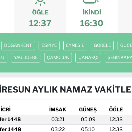
ÖĞLE
İKINDI
1
12:37
16:30
DOĞANKENT
ESPİYE
EYNESİL
GÖRELE
GÜC
LU
YAĞLIDERE
ÇAMOLUK
ÇANAKÇI
ŞEBİNKAR
İRESUN AYLIK NAMAZ VAKITLE
İCRİ
İMSAK
GÜNEŞ
ÖĞLE
fer 1448
03:21
05:09
12:38
fer 1448
03:22
05:10
12:38