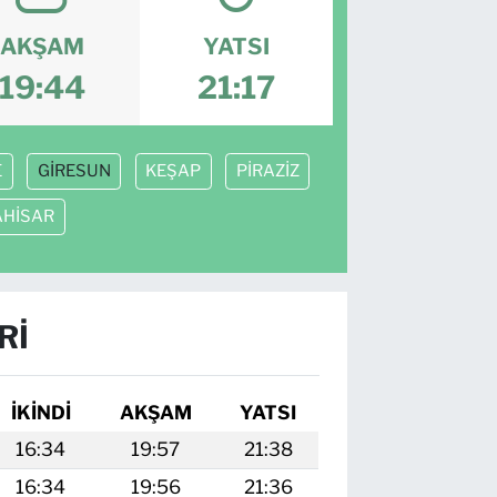
AKŞAM
YATSI
19:44
21:17
E
GİRESUN
KEŞAP
PİRAZİZ
AHİSAR
RI
İKINDI
AKŞAM
YATSI
16:34
19:57
21:38
16:34
19:56
21:36