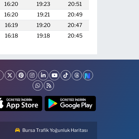
16:20
19:23
20:51
16:20
19:21
20:49
16:19
19:20
20:47
16:18
19:18
20:45
Bursa Trafik Yoğunluk Haritası