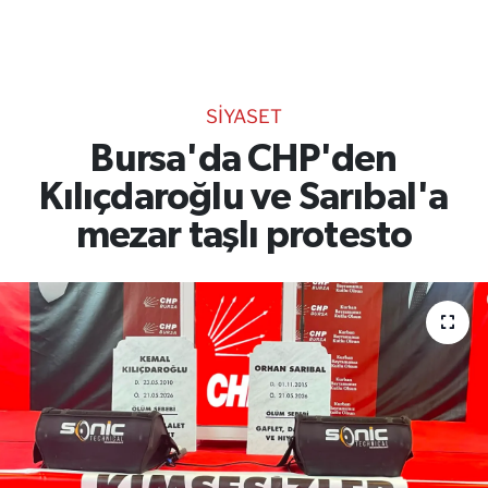
TEKNOLOJİ
CANLI DİNLE
SİYASET
RESMİ İLANLAR
Bursa'da CHP'den
Kılıçdaroğlu ve Sarıbal'a
Gencsesfm Canlı Dinle
mezar taşlı protesto