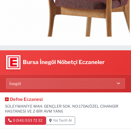
Bursa İnegöl Nöbetçi Eczaneler
Defne Eczanesi
SÜLEYMANİYE MAH. GENÇLER SOK. NO:17DA(ÖZEL CİHANGİR
HASTANESİ VE Z-BİR AVM YANI)
0 (541) 533 72 32
Yol Tarifi Al