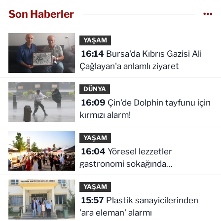
Son Haberler
YAŞAM
16:14
Bursa'da Kıbrıs Gazisi Ali
Çağlayan'a anlamlı ziyaret
DÜNYA
16:09
Çin'de Dolphin tayfunu için
kırmızı alarm!
YAŞAM
16:04
Yöresel lezzetler
gastronomi sokağında
ziyaretçilerle buluşuyor
YAŞAM
15:57
Plastik sanayicilerinden
'ara eleman' alarmı