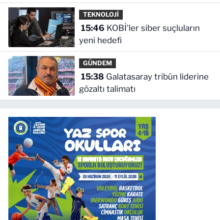
TEKNOLOJİ
15:46
KOBİ'ler siber suçluların
yeni hedefi
GÜNDEM
15:38
Galatasaray tribün liderine
gözaltı talimatı