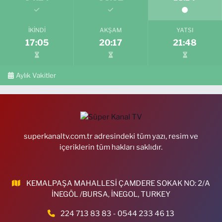
İKINDI
AKŞAM
YATSI
17:05
20:17
21:48
Aylık Vakitler
superkanaltv.com.tr adresindeki tüm yazı, resim ve
içeriklerin tüm hakları saklıdır.
KEMALPAŞA MAHALLESİ ÇAMDERE SOKAK NO: 2/A
İNEGÖL /BURSA, İNEGOL, TURKEY
224 713 83 83 - 0544 233 46 13