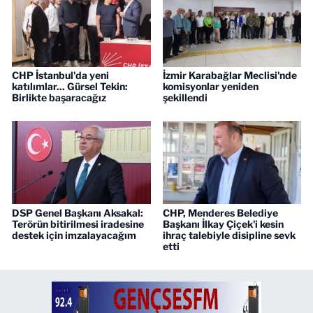
CHP İstanbul'da yeni
İzmir Karabağlar Meclisi'nde
katılımlar... Gürsel Tekin:
komisyonlar yeniden
Birlikte başaracağız
şekillendi
DSP Genel Başkanı Aksakal:
CHP, Menderes Belediye
Terörün bitirilmesi iradesine
Başkanı İlkay Çiçek'i kesin
destek için imzalayacağım
ihraç talebiyle disipline sevk
etti