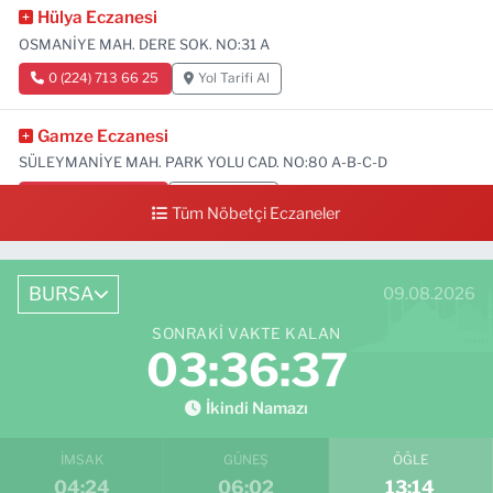
Hülya Eczanesi
OSMANİYE MAH. DERE SOK. NO:31 A
0 (224) 713 66 25
Yol Tarifi Al
Gamze Eczanesi
SÜLEYMANİYE MAH. PARK YOLU CAD. NO:80 A-B-C-D
0 (224) 713 01 91
Yol Tarifi Al
Tüm Nöbetçi Eczaneler
BURSA
09.08.2026
SONRAKI VAKTE KALAN
03:36:35
İkindi Namazı
İMSAK
GÜNEŞ
ÖĞLE
04:24
06:02
13:14