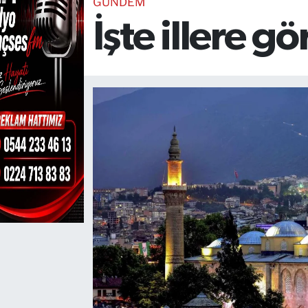
GÜNDEM
İşte illere g
TEKNOLOJİ
CANLI DİNLE
RESMİ İLANLAR
Gencsesfm Canlı Dinle