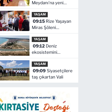
Meydanı'na yeni
düzenleme
YAŞAM
09:15
Rize Yaşayan
Miras Şöleni
coşkuyla başladı
YAŞAM
09:12
Deniz
ekosistemini
koruyacak proje
YAŞAM
09:09
Siyasetçilere
taş çıkartan Vali