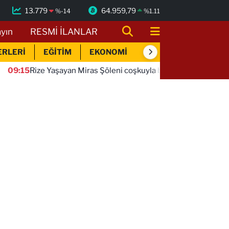
13.779
64.959,79
%
-14
%
1.11
ayın
RESMİ İLANLAR
ERLERİ
EĞİTİM
EKONOMİ
SİYASET
SPOR
Rize Yaşayan Miras Şöleni coşkuyla başladı
09:12
Deniz e