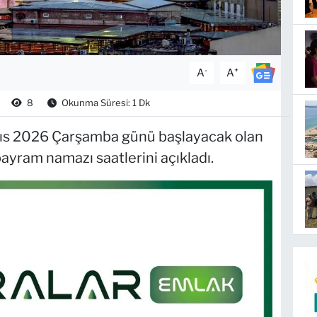
-
+
A
A
8
Okunma Süresi: 1 Dk
ayıs 2026 Çarşamba günü başlayacak olan
bayram namazı saatlerini açıkladı.