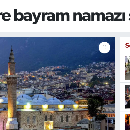
öre bayram namazı 
S