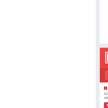
SÜ
AR