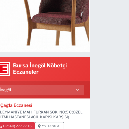
Bursa İnegöl Nöbetçi
Eczaneler
Çağla Eczanesi
LEYMANİYE MAH. FURKAN SOK. NO:5 C(ÖZEL
İTMİ HASTANESİ ACİL KAPISI KARŞISI)
0 (540) 277 77 16
Yol Tarifi Al