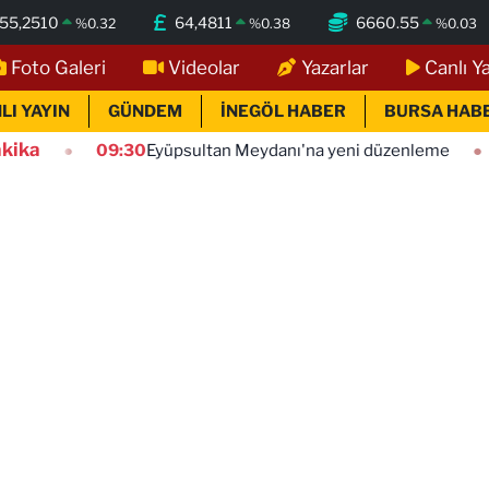
55,2510
64,4811
6660.55
%
0.32
%
0.38
%
0.03
Foto Galeri
Videolar
Yazarlar
Canlı Y
LI YAYIN
GÜNDEM
İNEGÖL HABER
BURSA HAB
kika
09:30
Eyüpsultan Meydanı'na yeni düzenleme
09:15