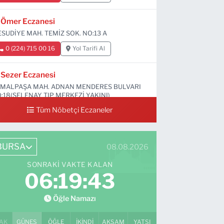
Ömer Eczanesi
SUDİYE MAH. TEMİZ SOK. NO:13 A
0 (224) 715 00 16
Yol Tarifi Al
Sezer Eczanesi
MALPAŞA MAH. ADNAN MENDERES BULVARI
:18(SELENAY TIP MERKEZİ YAKINI)
Tüm Nöbetçi Eczaneler
0 (224) 711 64 49
Yol Tarifi Al
BURSA
08.08.2026
SONRAKI VAKTE KALAN
06:19:42
Öğle Namazı
AK
GÜNEŞ
ÖĞLE
İKINDI
AKŞAM
YATSI