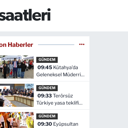
saatleri
on Haberler
GÜNDEM
09:45
Kütahya'da
Geleneksel Müderris
Mahallesi Şenliği
GÜNDEM
coşkusu
09:33
Terörsüz
Türkiye yasa teklifi
komisyondan geçti
GÜNDEM
09:30
Eyüpsultan