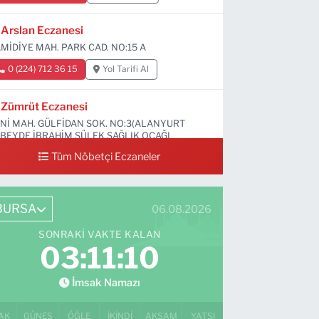
Arslan Eczanesi
MİDİYE MAH. PARK CAD. NO:15 A
0 (224) 712 36 15
Yol Tarifi Al
Zümrüt Eczanesi
Nİ MAH. GÜLFİDAN SOK. NO:3(ALANYURT
BEYDE İBRAHİM SÜLEK SAĞLIK OCAĞI
RŞISI)
Tüm Nöbetçi Eczaneler
0 (531) 239 44 04
Yol Tarifi Al
BURSA
06.08.2026
SONRAKI VAKTE KALAN
03:11:09
İmsak Namazı
AK
GÜNEŞ
ÖĞLE
İKINDI
AKŞAM
YATSI