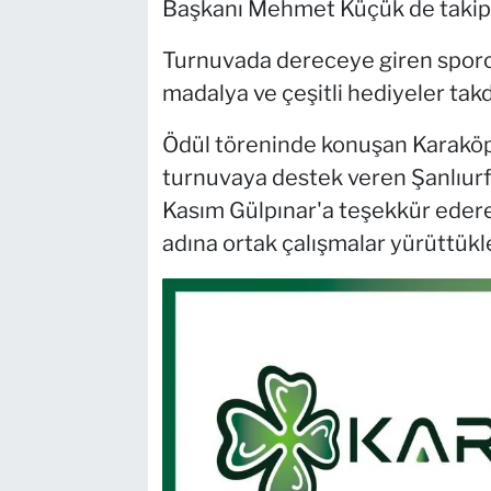
Başkanı Mehmet Küçük de takip 
Turnuvada dereceye giren sporcu
madalya ve çeşitli hediyeler takd
Ödül töreninde konuşan Karaköpr
turnuvaya destek veren Şanlıur
Kasım Gülpınar'a teşekkür edere
adına ortak çalışmalar yürüttükle