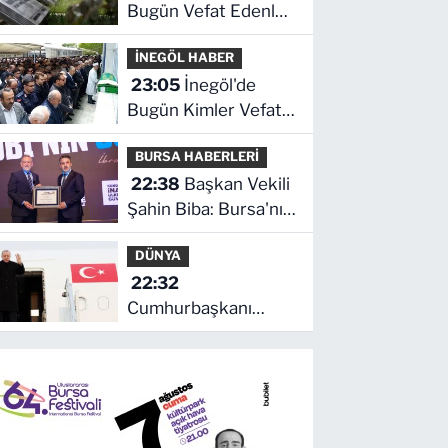
Bugün Vefat Edenler
Kimler? | 06 Ağustos
İNEGÖL HABER
2026 Perşembe
23:05
İnegöl'de
Bugün Kimler Vefat
Etti? | 06 Ağustos
BURSA HABERLERİ
2026 Perşembe
22:38
Başkan Vekili
Şahin Biba: Bursa'nın
geleceğini bütüncül
DÜNYA
anlayışla planlıyoruz
22:32
Cumhurbaşkanı
Erdoğan, Suudi
Arabistan yolcusu