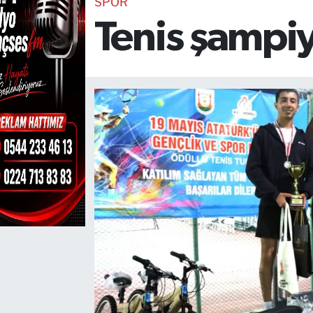
SPOR
Tenis şampiyo
TEKNOLOJİ
CANLI DİNLE
RESMİ İLANLAR
Gencsesfm Canlı Dinle