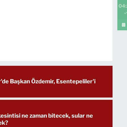
04:
r'de Başkan Özdemir, Esentepeliler'i
esintisi ne zaman bitecek, sular ne
ek?