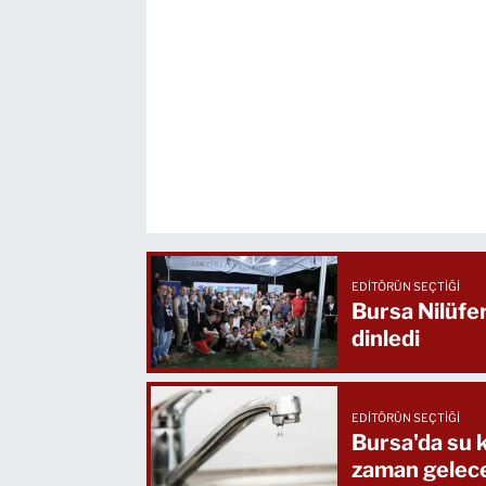
EDITÖRÜN SEÇTIĞI
Bursa Nilüfe
dinledi
EDITÖRÜN SEÇTIĞI
Bursa'da su k
zaman gelec