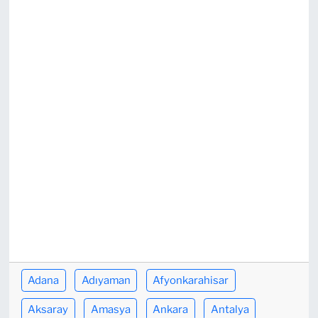
TEKNOLOJİ
CANLI DİNLE
RESMİ İLANLAR
Gencsesfm Canlı Dinle
Adana
Adıyaman
Afyonkarahisar
Aksaray
Amasya
Ankara
Antalya