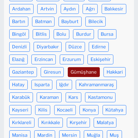
Ardahan
Artvin
Aydın
Ağrı
Balıkesir
Bartın
Batman
Bayburt
Bilecik
Bingöl
Bitlis
Bolu
Burdur
Bursa
Denizli
Diyarbakır
Düzce
Edirne
Elazığ
Erzincan
Erzurum
Eskişehir
Gaziantep
Giresun
Gümüşhane
Hakkari
Hatay
Isparta
Iğdır
Kahramanmaraş
Karabük
Karaman
Kars
Kastamonu
Kayseri
Kilis
Kocaeli
Konya
Kütahya
Kırklareli
Kırıkkale
Kırşehir
Malatya
Manisa
Mardin
Mersin
Muğla
Muş