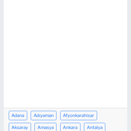
TEKNOLOJİ
CANLI DİNLE
RESMİ İLANLAR
Gencsesfm Canlı Dinle
Adana
Adıyaman
Afyonkarahisar
Aksaray
Amasya
Ankara
Antalya