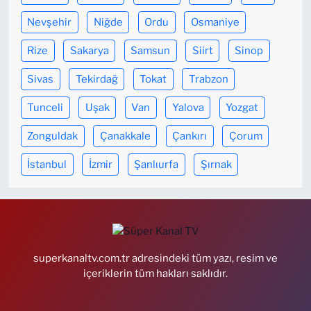
Nevşehir
Niğde
Ordu
Osmaniye
Rize
Sakarya
Samsun
Siirt
Sinop
Sivas
Tekirdağ
Tokat
Trabzon
Tunceli
Uşak
Van
Yalova
Yozgat
Zonguldak
Çanakkale
Çankırı
Çorum
İstanbul
İzmir
Şanlıurfa
Şırnak
superkanaltv.com.tr adresindeki tüm yazı, resim ve
içeriklerin tüm hakları saklıdır.