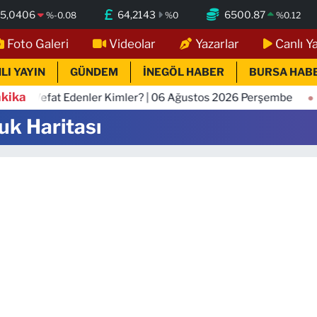
5,0406
64,2143
6500.87
%
-0.08
%
0
%
0.12
Foto Galeri
Videolar
Yazarlar
Canlı Y
LI YAYIN
GÜNDEM
İNEGÖL HABER
BURSA HAB
kika
n Vefat Edenler Kimler? | 06 Ağustos 2026 Perşembe
23
uk Haritası