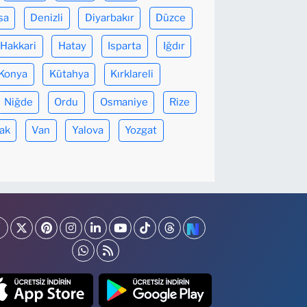
sa
Denizli
Diyarbakır
Düzce
Hakkari
Hatay
Isparta
Iğdır
Konya
Kütahya
Kırklareli
Niğde
Ordu
Osmaniye
Rize
ak
Van
Yalova
Yozgat