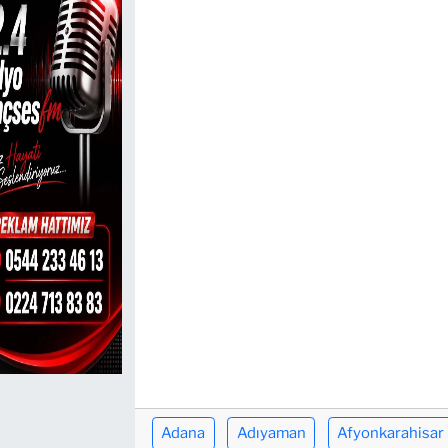
TEKNOLOJİ
CANLI DİNLE
RESMİ İLANLAR
Gencsesfm Canlı Dinle
Adana
Adıyaman
Afyonkarahisar