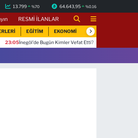
13.799
64.643,95
%
70
%
0.16
ayın
RESMİ İLANLAR
ERLERİ
EĞİTİM
EKONOMİ
SİYASET
SPOR
:05
İnegöl'de Bugün Kimler Vefat Etti? | 06 Ağustos 2026 Perş