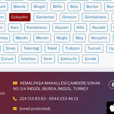
urt
Bilecik
Bingöl
Bitlis
Bolu
Burdur
Bur
um
Eskişehir
Gaziantep
Giresun
Gümüşhane
an
Kars
Kastamonu
Kayseri
Kilis
Kocaeli
nisa
Mardin
Mersin
Muğla
Muş
Nevşehir
Sivas
Tekirdağ
Tokat
Trabzon
Tunceli
Uş
Çorum
İstanbul
İzmir
Şanlıurfa
Şırnak
KEMALPAŞA MAHALLESİ ÇAMDERE SOKAK
NO: 2/A İNEGÖL /BURSA, İNEGOL, TURKEY
sim
224 713 83 83 - 0544 233 46 13
[email protected]