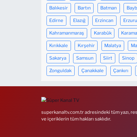
Balıkesir
Bartın
Batman
Bayb
Edirne
Elazığ
Erzincan
Erzur
Kahramanmaraş
Karabük
Karam
Kırıkkale
Kırşehir
Malatya
Ma
Sakarya
Samsun
Siirt
Sinop
Zonguldak
Çanakkale
Çankırı
superkanaltv.com.tr adresindeki tüm yazı, re
ve içeriklerin tüm hakları saklıdır.