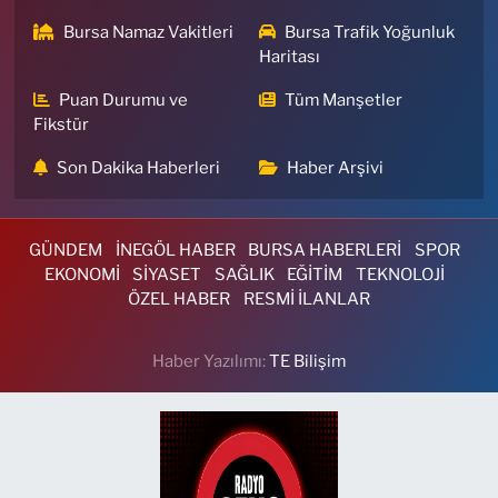
Bursa Namaz Vakitleri
Bursa Trafik Yoğunluk
Haritası
Puan Durumu ve
Tüm Manşetler
Fikstür
Son Dakika Haberleri
Haber Arşivi
GÜNDEM
İNEGÖL HABER
BURSA HABERLERİ
SPOR
EKONOMİ
SİYASET
SAĞLIK
EĞİTİM
TEKNOLOJİ
ÖZEL HABER
RESMİ İLANLAR
Haber Yazılımı:
TE Bilişim