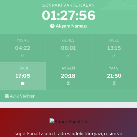
SONRAKI VAKTE KALAN
01:27:55
Akşam Namazı
İMSAK
GÜNEŞ
ÖĞLE
04:22
06:01
13:15
İKINDI
AKŞAM
YATSI
17:05
20:18
21:50
Aylık Vakitler
superkanaltv.com.tr adresindeki tüm yazı, resim ve