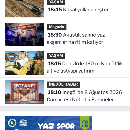
YAŞAM
18:45
Kırsal yollara neşter
Magazin
18:30
Akustik sahne yaz
akşamlarına ritim katıyor
YAŞAM
18:15
Denizli'de 160 milyon TL'lik
alt ve üstyapı yatırımı
İNEGÖL HABER
18:10
İnegöl'de 8 Ağustos 2026
Cumartesi Nöbetçi Eczaneler