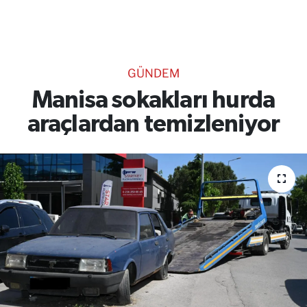
TEKNOLOJİ
CANLI DİNLE
GÜNDEM
RESMİ İLANLAR
Manisa sokakları hurda
araçlardan temizleniyor
Gencsesfm Canlı Dinle