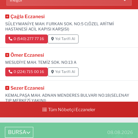
Çağla Eczanesi
SÜLEYMANİYE MAH. FURKAN SOK. NO:5 C(ÖZEL ARİTMİ
HASTANESİ ACİL KAPISI KARŞISI)
0 (540) 277 77 16
Yol Tarifi Al
Ömer Eczanesi
MESUDİYE MAH. TEMİZ SOK. NO:13 A
0 (224) 715 00 16
Yol Tarifi Al
Sezer Eczanesi
KEMALPAŞA MAH. ADNAN MENDERES BULVARI NO:18(SELENAY
TIP MERKEZİ YAKINI)
Tüm Nöbetçi Eczaneler
0 (224) 711 64 49
Yol Tarifi Al
BURSA
08.08.2026