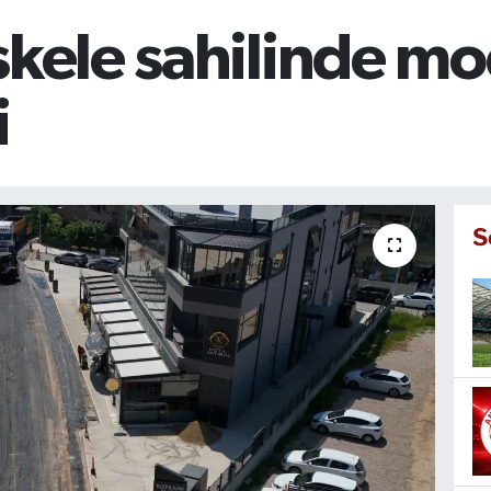
skele sahilinde m
i
S