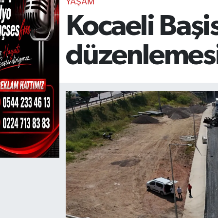
YAŞAM
Kocaeli Başi
TEKNOLOJİ
CANLI DİNLE
düzenlemes
RESMİ İLANLAR
Gencsesfm Canlı Dinle