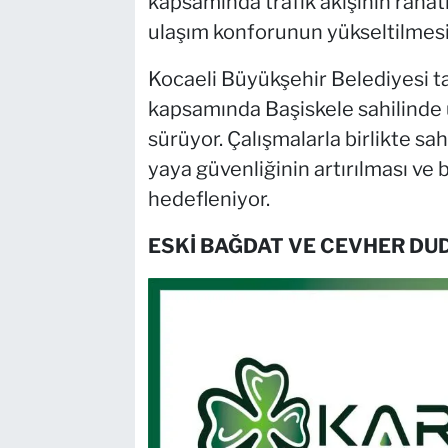
kapsamında trafik akışının rahatl
ulaşım konforunun yükseltilmesi
Kocaeli Büyükşehir Belediyesi ta
kapsamında Başiskele sahilinde u
sürüyor. Çalışmalarla birlikte sahi
yaya güvenliğinin artırılması ve
hedefleniyor.
ESKİ BAĞDAT VE CEVHER DU