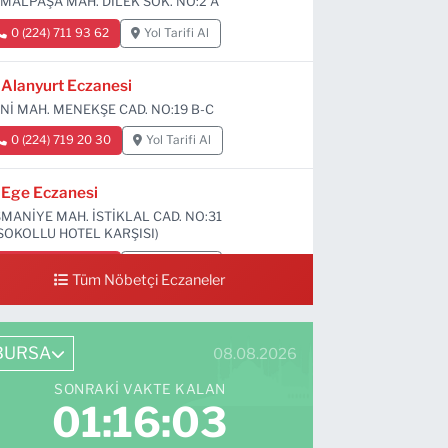
MALPAŞA MAH. DİLEK SOK. NO:2 A
0 (224) 711 93 62
Yol Tarifi Al
Alanyurt Eczanesi
Nİ MAH. MENEKŞE CAD. NO:19 B-C
0 (224) 719 20 30
Yol Tarifi Al
Ege Eczanesi
MANİYE MAH. İSTİKLAL CAD. NO:31
SOKOLLU HOTEL KARŞISI)
0 (224) 712 33 73
Yol Tarifi Al
Tüm Nöbetçi Eczaneler
BURSA
08.08.2026
SONRAKI VAKTE KALAN
01:16:02