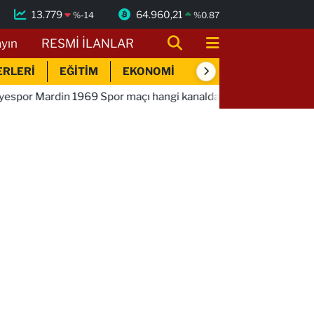
13.779
64.960,21
%
-14
%
0.87
ayın
RESMİ İLANLAR
ERLERİ
EĞİTİM
EKONOMİ
SİYASET
SPOR
69 Spor maçı hangi kanalda saat kaçta!
01:01
Bandırmasp