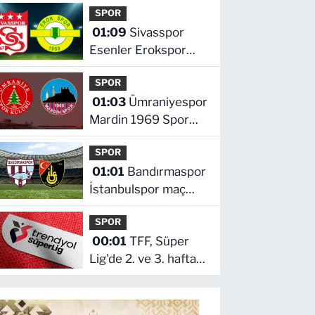
SPOR
hangi kanalda saat
01:09
Sivasspor
kaçta
Esenler Erokspor
maçı hangi kanalda
SPOR
saat kaçta
01:03
Ümraniyespor
Mardin 1969 Spor
maçı hangi kanalda
SPOR
saat kaçta!
01:01
Bandırmaspor
İstanbulspor maç
hangi kanalda saat
SPOR
kaçta
00:01
TFF, Süper
Lig'de 2. ve 3. hafta
programlarını
açıkladı! İşte maçların
başlama saati