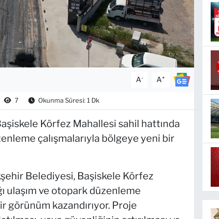
-
+
A
A
7
Okunma Süresi: 1 Dk
aşiskele Körfez Mahallesi sahil hattında
enleme çalışmalarıyla bölgeye yeni bir
şehir Belediyesi, Başiskele Körfez
ığı ulaşım ve otopark düzenleme
ir görünüm kazandırıyor. Proje