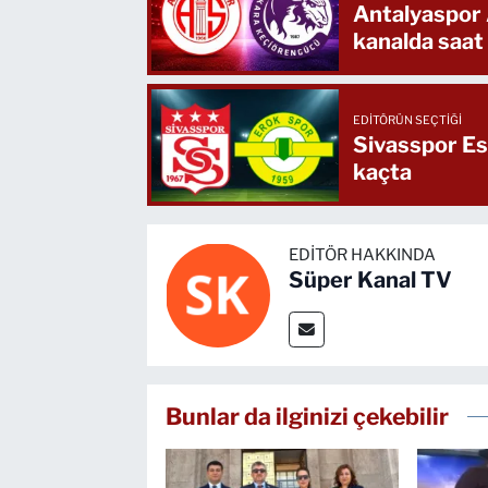
Antalyaspor
kanalda saat
EDITÖRÜN SEÇTIĞI
Sivasspor Es
kaçta
EDITÖR HAKKINDA
Süper Kanal TV
Bunlar da ilginizi çekebilir