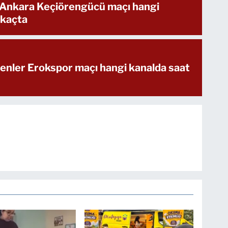
 Ankara Keçiörengücü maçı hangi
 kaçta
enler Erokspor maçı hangi kanalda saat