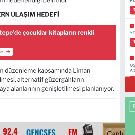
n hedeflendiği belirtildi.
KE
ERN ULAŞIM HEDEFİ
tepe'de çocuklar kitapların renkli
YE
le
OS
n düzenleme kapsamında Liman
A(
lmesi, alternatif güzergâhların
aya alanlarının genişletilmesi planlanıyor.