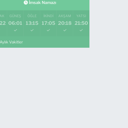
İmsak Namazı
AK
GÜNEŞ
ÖĞLE
İKINDI
AKŞAM
YATSI
:22
06:01
13:15
17:05
20:18
21:50
Aylık Vakitler