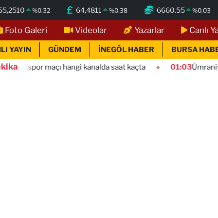
55,2510
64,4811
6660.55
%
0.32
%
0.38
%
0.03
Foto Galeri
Videolar
Yazarlar
Canlı Y
LI YAYIN
GÜNDEM
İNEGÖL HABER
BURSA HAB
kika
çı hangi kanalda saat kaçta
01:03
Ümraniyespor Mardin 19