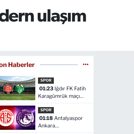
odern ulaşım
on Haberler
SPOR
01:23
Iğdır FK Fatih
Karagümrük maçı
hangi kanalda saat
SPOR
kaçta
01:18
Antalyaspor
Ankara
Keçiörengücü maçı