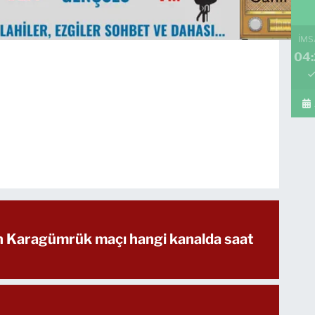
İMS
04
ih Karagümrük maçı hangi kanalda saat