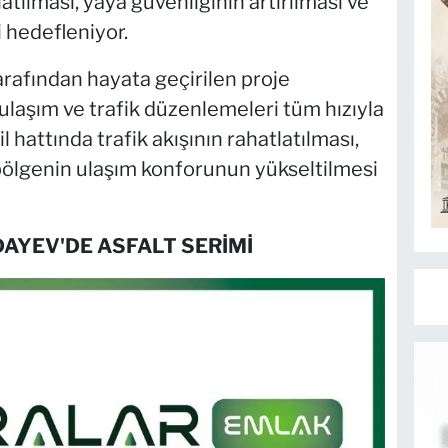
atılması, yaya güvenliğinin artırılması ve
 hedefleniyor.
rafından hayata geçirilen proje
laşım ve trafik düzenlemeleri tüm hızıyla
l hattında trafik akışının rahatlatılması,
 bölgenin ulaşım konforunun yükseltilmesi
DAYEV'DE ASFALT SERİMİ