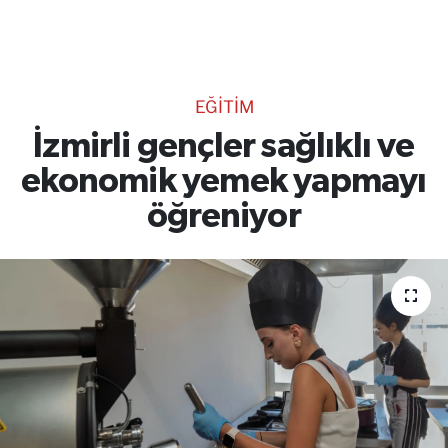
TEKNOLOJİ
CANLI DİNLE
EĞİTİM
RESMİ İLANLAR
İzmirli gençler sağlıklı ve
ekonomik yemek yapmayı
Gencsesfm Canlı Dinle
öğreniyor