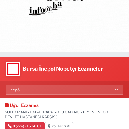
Bursa İnegöl Nöbetçi Eczaneler
Uğur Eczanesi
SÜLEYMANİYE MAH. PARK YOLU CAD. NO:70(YENİ İNEGÖL
DEVLET HASTANESİ KARŞISI)
0 (224) 715 66 61
Yol Tarifi Al