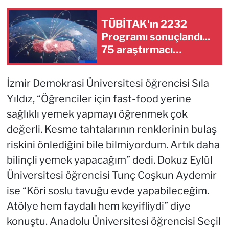
TÜBİTAK'ın 2232
Programı sonuçlandı...
75 araştırmacı
Türkiye'ye geliyor
İzmir Demokrasi Üniversitesi öğrencisi Sıla
Yıldız, “Öğrenciler için fast-food yerine
sağlıklı yemek yapmayı öğrenmek çok
değerli. Kesme tahtalarının renklerinin bulaş
riskini önlediğini bile bilmiyordum. Artık daha
bilinçli yemek yapacağım” dedi. Dokuz Eylül
Üniversitesi öğrencisi Tunç Coşkun Aydemir
ise “Köri soslu tavuğu evde yapabileceğim.
Atölye hem faydalı hem keyifliydi” diye
konuştu. Anadolu Üniversitesi öğrencisi Seçil