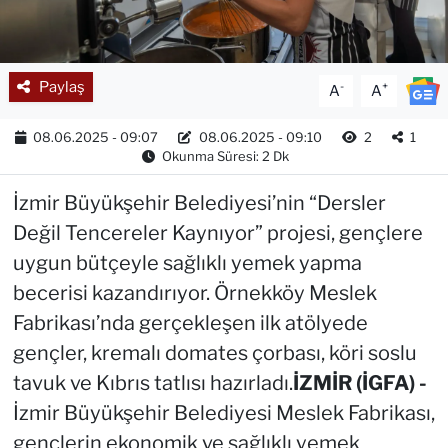
Paylaş
-
+
A
A
08.06.2025 - 09:07
08.06.2025 - 09:10
2
1
Okunma Süresi: 2 Dk
İzmir Büyükşehir Belediyesi’nin “Dersler
Değil Tencereler Kaynıyor” projesi, gençlere
uygun bütçeyle sağlıklı yemek yapma
becerisi kazandırıyor. Örnekköy Meslek
Fabrikası’nda gerçekleşen ilk atölyede
gençler, kremalı domates çorbası, köri soslu
tavuk ve Kıbrıs tatlısı hazırladı.
İZMİR (İGFA) -
İzmir Büyükşehir Belediyesi Meslek Fabrikası,
gençlerin ekonomik ve sağlıklı yemek