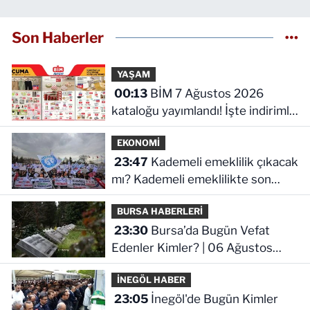
Son Haberler
YAŞAM
00:13
BİM 7 Ağustos 2026
kataloğu yayımlandı! İşte indirimli
ürünler ve fiyatları
EKONOMİ
23:47
Kademeli emeklilik çıkacak
mı? Kademeli emeklilikte son
durum ne!
BURSA HABERLERİ
23:30
Bursa’da Bugün Vefat
Edenler Kimler? | 06 Ağustos
2026 Perşembe
İNEGÖL HABER
23:05
İnegöl'de Bugün Kimler