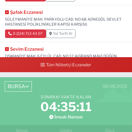
Şafak Eczanesi
SÜLEYMANİYE MAH. PARKYOLU CAD. NO:68 A(İNEGÖL DEVLET
HASTANESİ POLİKLİNİKLER KAPISI KARŞISI)
0 (224) 713 43 07
Yol Tarifi Al
Sevim Eczanesi
OSMANİYE MAH. 6 EYLÜL CAD. NO:12 A(GRAND MAVİ DÜĞÜN
SALONU ALTI)
Tüm Nöbetçi Eczaneler
0 (552) 829 22 16
Yol Tarifi Al
BURSA
06.08.2026
SONRAKI VAKTE KALAN
04:35:10
İmsak Namazı
İMSAK
GÜNEŞ
ÖĞLE