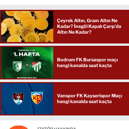
Çeyrek Altın, Gram Altın Ne
Kadar? İnegöl Kapalı Çarşı'da
Altın Ne Kadar?
Bodrum FK Bursaspor maçı
hangi kanalda saat kaçta
Vanspor FK Kayserispor Maçı
hangi kanalda saat kaçta