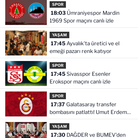
SPOR
18:03
Ümraniyespor Mardin
1969 Spor maçını canlı izle
YAŞAM
17:45
Ayvalık'ta üretici ve el
emeği pazarı renk katıyor
SPOR
17:45
Sivasspor Esenler
Erokspor maçını canlı izle
SPOR
17:37
Galatasaray transfer
bombasını patlattı! Umut Erdem
imzayı attı
YAŞAM
17:30
DAĞDER ve BUMEV'den