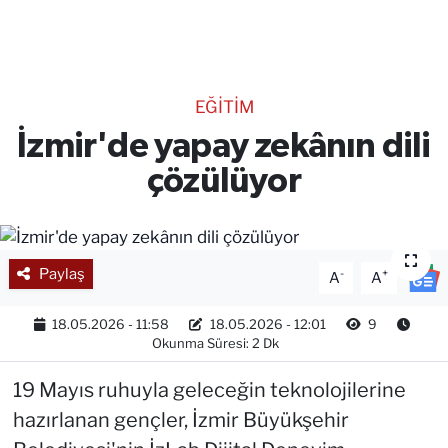
TEKNOLOJİ
CANLI DİNLE
EĞİTİM
RESMİ İLANLAR
İzmir'de yapay zekânın dili
çözülüyor
Gencsesfm Canlı Dinle
Paylaş
-
+
A
A
18.05.2026 - 11:58
18.05.2026 - 12:01
9
Okunma Süresi: 2 Dk
19 Mayıs ruhuyla geleceğin teknolojilerine
hazırlanan gençler, İzmir Büyükşehir