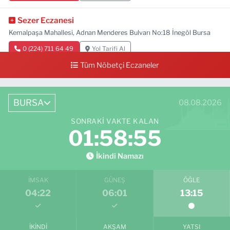
Sezer Eczanesi
Kemalpaşa Mahallesi, Adnan Menderes Bulvarı No:18 İnegöl Bursa
0 (224) 711 64 49
Yol Tarifi Al
Tüm Nöbetçi Eczaneler
BURSA
08.08.2026
SONRAKI VAKTE KALAN
01:58:54
İkindi Namazı
İMSAK
GÜNEŞ
ÖĞLE
04:22
06:01
13:15
İKINDI
AKŞAM
YATSI