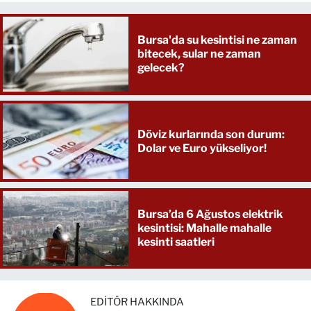
Bursa'da su kesintisi ne zaman
bitecek, sular ne zaman
gelecek?
Döviz kurlarında son durum:
Dolar ve Euro yükseliyor!
Bursa’da 6 Ağustos elektrik
kesintisi: Mahalle mahalle
kesinti saatleri
EDITÖR HAKKINDA