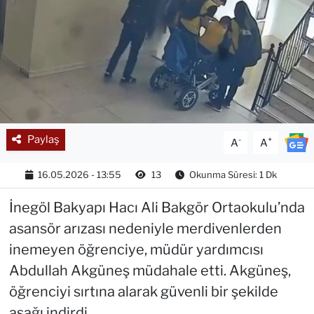
Paylaş
-
+
A
A
16.05.2026 - 13:55
13
Okunma Süresi: 1 Dk
İnegöl Bakyapı Hacı Ali Bakgör Ortaokulu’nda
asansör arızası nedeniyle merdivenlerden
inemeyen öğrenciye, müdür yardımcısı
Abdullah Akgüneş müdahale etti. Akgüneş,
öğrenciyi sırtına alarak güvenli bir şekilde
aşağı indirdi.