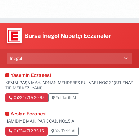
Bursa İnegöl Nöbetçi Eczaneler
Yasemin Eczanesi
KEMALPAŞA MAH. ADNAN MENDERES BULVARI NO:22 1(SELENAY
TIP MERKEZİ YANI)
0 (224) 715 20 95
Yol Tarifi Al
Arslan Eczanesi
HAMİDİYE MAH. PARK CAD. NO:15 A
0 (224) 712 36 15
Yol Tarifi Al