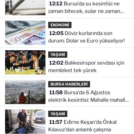
12:12
Bursa'da su kesintisi ne
zaman bitecek, sular ne zaman
gelecek?
EKONOMİ
12:05
Döviz kurlarında son
durum: Dolar ve Euro yükseliyor!
YAŞAM
12:02
Balıkesirspor sevdası için
memleket tek yürek
BURSA HABERLERİ
11:58
Bursa’da 6 Ağustos
elektrik kesintisi: Mahalle mahalle
kesinti saatleri
YAŞAM
11:57
Edirne Keşan'da Önkal
Kılavuz'dan anlamlı çalışma