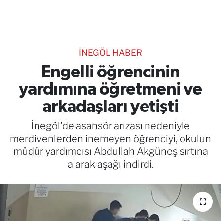
TEKNOLOJİ
CANLI DİNLE
İNEGÖL HABER
RESMİ İLANLAR
Engelli öğrencinin
yardımına öğretmeni ve
Gencsesfm Canlı Dinle
arkadaşları yetişti
İnegöl'de asansör arızası nedeniyle
merdivenlerden inemeyen öğrenciyi, okulun
müdür yardımcısı Abdullah Akgüneş sırtına
alarak aşağı indirdi.