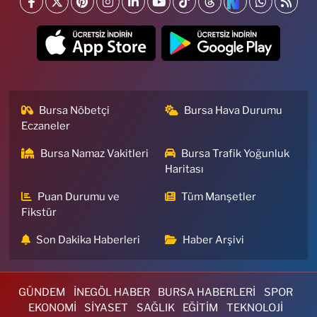
Bursa Nöbetçi
Bursa Hava Durumu
Eczaneler
Bursa Namaz Vakitleri
Bursa Trafik Yoğunluk
Haritası
Puan Durumu ve
Tüm Manşetler
Fikstür
Son Dakika Haberleri
Haber Arşivi
GÜNDEM
İNEGÖL HABER
BURSA HABERLERİ
SPOR
EKONOMİ
SİYASET
SAĞLIK
EĞİTİM
TEKNOLOJİ