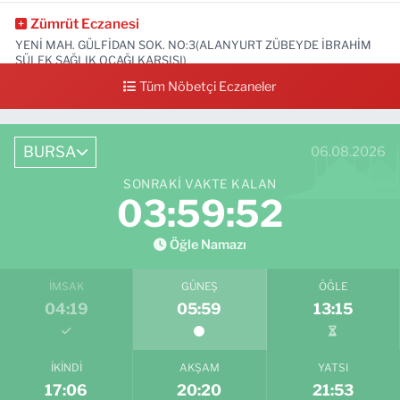
Zümrüt Eczanesi
YENİ MAH. GÜLFİDAN SOK. NO:3(ALANYURT ZÜBEYDE İBRAHİM
SÜLEK SAĞLIK OCAĞI KARŞISI)
Tüm Nöbetçi Eczaneler
0 (531) 239 44 04
Yol Tarifi Al
BURSA
06.08.2026
SONRAKI VAKTE KALAN
03:59:51
Öğle Namazı
İMSAK
GÜNEŞ
ÖĞLE
04:19
05:59
13:15
İKINDI
AKŞAM
YATSI
17:06
20:20
21:53