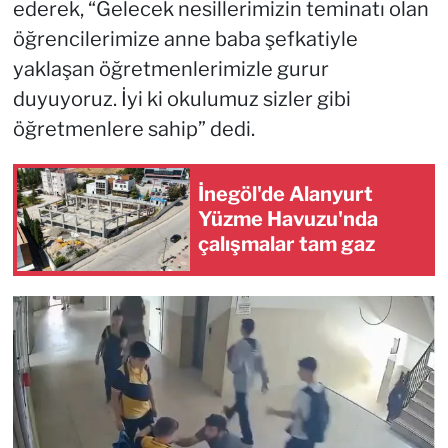
ederek, “Gelecek nesillerimizin teminatı olan
öğrencilerimize anne baba şefkatiyle
yaklaşan öğretmenlerimizle gurur
duyuyoruz. İyi ki okulumuz sizler gibi
öğretmenlere sahip” dedi.
İnegöl'de Alanyurt
Yüzme Havuzu'nda
çalışmalar tam gaz