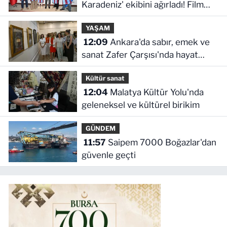
Karadeniz' ekibini ağırladı! Film
Festivali Aralık'ta
YAŞAM
12:09
Ankara'da sabır, emek ve
sanat Zafer Çarşısı'nda hayat
buldu
Kültür sanat
12:04
Malatya Kültür Yolu'nda
geleneksel ve kültürel birikim
GÜNDEM
11:57
Saipem 7000 Boğazlar'dan
güvenle geçti