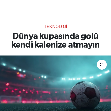
TEKNOLOJİ
CANLI DİNLE
TEKNOLOJİ
RESMİ İLANLAR
Dünya kupasında golü
kendi kalenize atmayın
Gencsesfm Canlı Dinle