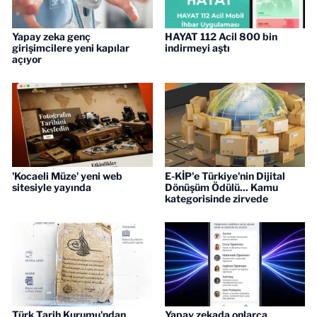
Yapay zeka genç
HAYAT 112 Acil 800 bin
girişimcilere yeni kapılar
indirmeyi aştı
açıyor
'Kocaeli Müze' yeni web
E-KİP'e Türkiye'nin Dijital
sitesiyle yayında
Dönüşüm Ödülü... Kamu
kategorisinde zirvede
Türk Tarih Kurumu'ndan
Yapay zekada onlarca