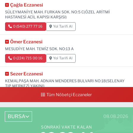
Çağla Eczanesi
SÜLEYMANİYE MAH. FURKAN SOK. NO:5 C(ÖZEL ARİTMİ
HASTANESİ ACİL KAPISI KARŞISI)
0 (540) 277 77 16
Yol Tarifi Al
Ömer Eczanesi
MESUDİYE MAH. TEMİZ SOK. NO:13 A
0 (224) 715 00 16
Yol Tarifi Al
Sezer Eczanesi
KEMALPAŞA MAH. ADNAN MENDERES BULVARI NO:18(SELENAY
TIP MERKEZİ YAKINI)
Tüm Nöbetçi Eczaneler
0 (224) 711 64 49
Yol Tarifi Al
BURSA
08.08.2026
SONRAKI VAKTE KALAN