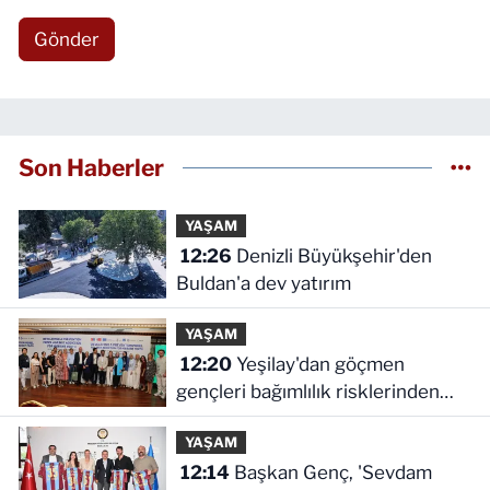
Gönder
Son Haberler
YAŞAM
12:26
Denizli Büyükşehir'den
Buldan'a dev yatırım
YAŞAM
12:20
Yeşilay'dan göçmen
gençleri bağımlılık risklerinden
koruyacak uluslararası model
YAŞAM
12:14
Başkan Genç, 'Sevdam