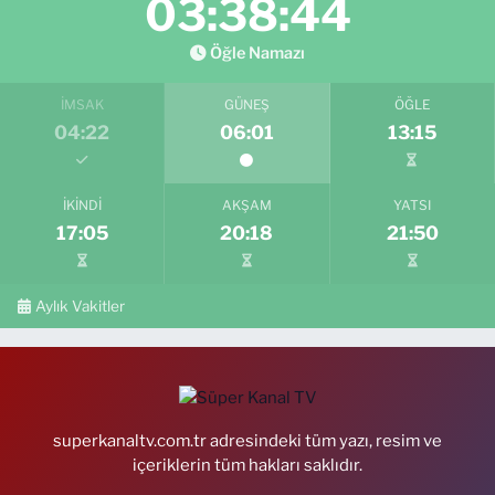
03:38:43
Öğle Namazı
İMSAK
GÜNEŞ
ÖĞLE
04:22
06:01
13:15
İKINDI
AKŞAM
YATSI
17:05
20:18
21:50
Aylık Vakitler
superkanaltv.com.tr adresindeki tüm yazı, resim ve
içeriklerin tüm hakları saklıdır.