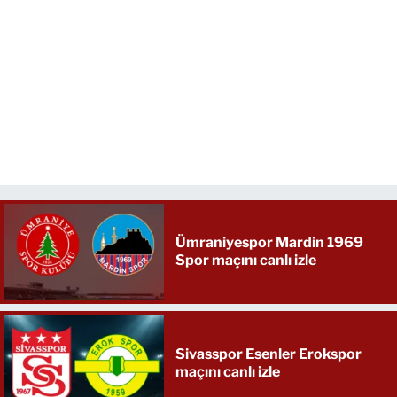
Ümraniyespor Mardin 1969
Spor maçını canlı izle
Sivasspor Esenler Erokspor
maçını canlı izle