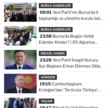
BURSA HABERLERİ
00:01
Yeni Parti’nin Bursa’da il
başkanlığı ve yönetim kurulu belli
oldu
BURSA HABERLERİ
23:58
Bursa’da Bugün Vefat
Edenler Kimler? | 05 Ağustos
2026 Çarşamba
İNEGÖL HABER
23:28
Yeni Parti İnegöl Kurucu
İlçe Başkanı Erkan Dönmez Oldu
GÜNDEM
19:15
Cumhurbaşkanı
Erdoğan'dan 'Terörsüz Türkiye'
mesajı
YAŞAM
18:47
Bilecik'te Vali Sözer'den