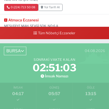
0 (224) 713 50 08
Yol Tarifi Al
Atmaca Eczanesi
MESUDİYE MAH. SEVGİ SOK. NO:6 A
Tüm Nöbetçi Eczaneler
0 (224) 711 04 24
Yol Tarifi Al
BURSA
04.08.2026
SONRAKI VAKTE KALAN
02:51:02
İmsak Namazı
İMSAK
GÜNEŞ
ÖĞLE
04:17
05:57
13:15