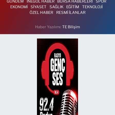
GÜNDEM
İNEGÖL HABER
BURSA HABERLERİ
SPOR
EKONOMİ
SİYASET
SAĞLIK
EĞİTİM
TEKNOLOJİ
ÖZEL HABER
RESMİ İLANLAR
Haber Yazılımı:
TE Bilişim