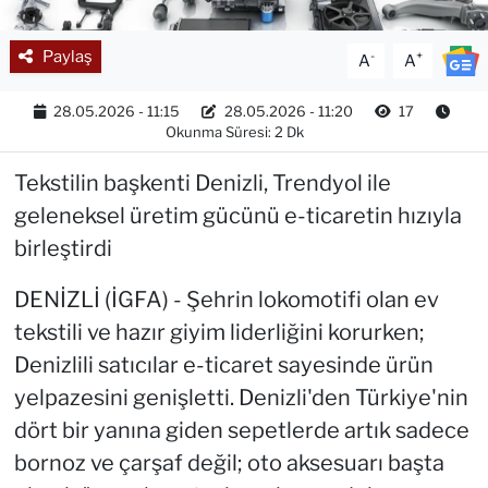
Paylaş
-
+
A
A
28.05.2026 - 11:15
28.05.2026 - 11:20
17
Okunma Süresi: 2 Dk
Tekstilin başkenti Denizli, Trendyol ile
geleneksel üretim gücünü e-ticaretin hızıyla
birleştirdi
DENİZLİ (İGFA) - Şehrin lokomotifi olan ev
tekstili ve hazır giyim liderliğini korurken;
Denizlili satıcılar e-ticaret sayesinde ürün
yelpazesini genişletti. Denizli'den Türkiye'nin
dört bir yanına giden sepetlerde artık sadece
bornoz ve çarşaf değil; oto aksesuarı başta