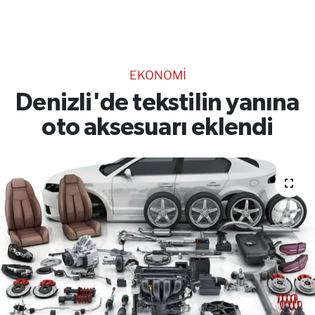
TEKNOLOJİ
CANLI DİNLE
EKONOMİ
RESMİ İLANLAR
Denizli'de tekstilin yanına
oto aksesuarı eklendi
Gencsesfm Canlı Dinle