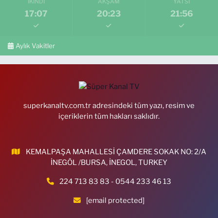
İKINDI
AKŞAM
YATSI
17:07
20:23
21:56
Aylık Vakitler
superkanaltv.com.tr adresindeki tüm yazı, resim ve
içeriklerin tüm hakları saklıdır.
KEMALPAŞA MAHALLESİ ÇAMDERE SOKAK NO: 2/A
İNEGÖL /BURSA, İNEGOL, TURKEY
224 713 83 83 - 0544 233 46 13
[email protected]