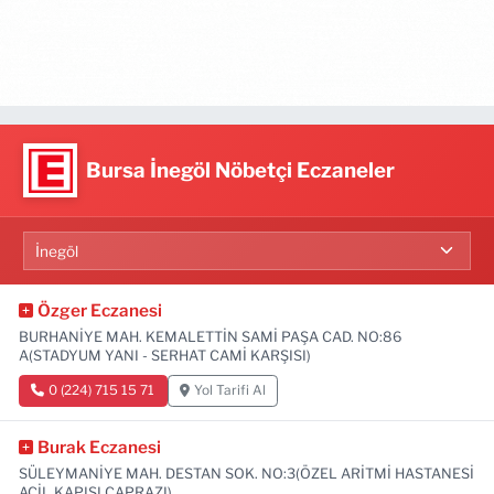
Bursa İnegöl Nöbetçi Eczaneler
Özger Eczanesi
BURHANİYE MAH. KEMALETTİN SAMİ PAŞA CAD. NO:86
A(STADYUM YANI - SERHAT CAMİ KARŞISI)
0 (224) 715 15 71
Yol Tarifi Al
Burak Eczanesi
SÜLEYMANİYE MAH. DESTAN SOK. NO:3(ÖZEL ARİTMİ HASTANESİ
ACİL KAPISI ÇAPRAZI)