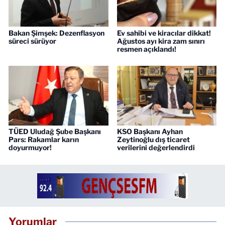
Bakan Şimşek: Dezenflasyon
Ev sahibi ve kiracılar dikkat!
süreci sürüyor
Ağustos ayı kira zam sınırı
resmen açıklandı!
TÜED Uludağ Şube Başkanı
KSO Başkanı Ayhan
Pars: Rakamlar karın
Zeytinoğlu dış ticaret
doyurmuyor!
verilerini değerlendirdi
Yorumlar