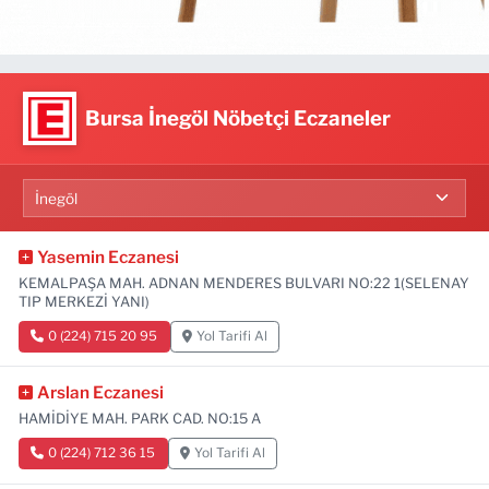
Bursa İnegöl Nöbetçi Eczaneler
Yasemin Eczanesi
KEMALPAŞA MAH. ADNAN MENDERES BULVARI NO:22 1(SELENAY
TIP MERKEZİ YANI)
0 (224) 715 20 95
Yol Tarifi Al
Arslan Eczanesi
HAMİDİYE MAH. PARK CAD. NO:15 A
0 (224) 712 36 15
Yol Tarifi Al