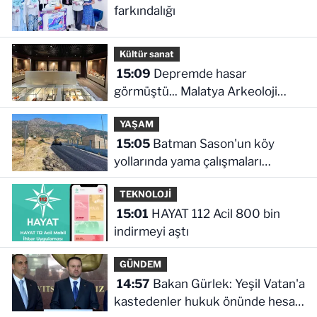
farkındalığı
Kültür sanat
15:09
Depremde hasar
görmüştü... Malatya Arkeoloji
Müzesi yenilendi
YAŞAM
15:05
Batman Sason'un köy
yollarında yama çalışmaları
sürüyor
TEKNOLOJİ
15:01
HAYAT 112 Acil 800 bin
indirmeyi aştı
GÜNDEM
14:57
Bakan Gürlek: Yeşil Vatan'a
kastedenler hukuk önünde hesap