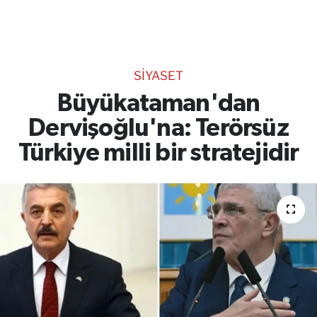
TEKNOLOJİ
CANLI DİNLE
SİYASET
RESMİ İLANLAR
Büyükataman'dan
Dervişoğlu'na: Terörsüz
Gencsesfm Canlı Dinle
Türkiye milli bir stratejidir