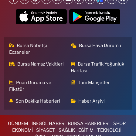
Bursa Nöbetçi
Bursa Hava Durumu
Eczaneler
Bursa Namaz Vakitleri
Bursa Trafik Yoğunluk
Haritası
Puan Durumu ve
Tüm Manşetler
Fikstür
Son Dakika Haberleri
Haber Arşivi
GÜNDEM
İNEGÖL HABER
BURSA HABERLERİ
SPOR
EKONOMİ
SİYASET
SAĞLIK
EĞİTİM
TEKNOLOJİ