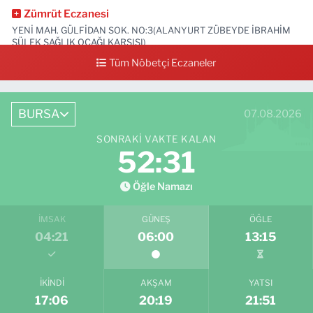
Zümrüt Eczanesi
YENİ MAH. GÜLFİDAN SOK. NO:3(ALANYURT ZÜBEYDE İBRAHİM
SÜLEK SAĞLIK OCAĞI KARŞISI)
Tüm Nöbetçi Eczaneler
0 (531) 239 44 04
Yol Tarifi Al
BURSA
07.08.2026
SONRAKI VAKTE KALAN
52:29
Öğle Namazı
İMSAK
GÜNEŞ
ÖĞLE
04:21
06:00
13:15
İKINDI
AKŞAM
YATSI
17:06
20:19
21:51