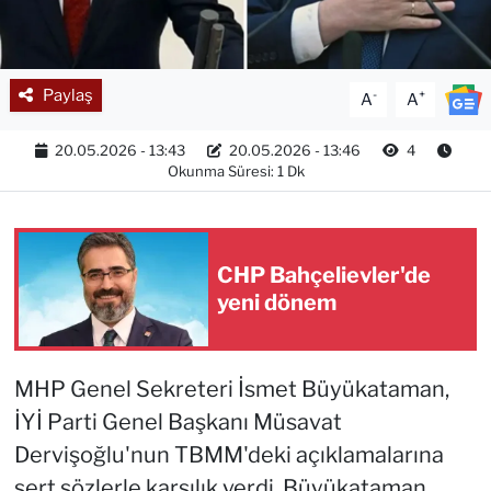
Paylaş
-
+
A
A
20.05.2026 - 13:43
20.05.2026 - 13:46
4
Okunma Süresi: 1 Dk
CHP Bahçelievler'de
yeni dönem
MHP Genel Sekreteri İsmet Büyükataman,
İYİ Parti Genel Başkanı Müsavat
Dervişoğlu'nun TBMM'deki açıklamalarına
sert sözlerle karşılık verdi. Büyükataman,