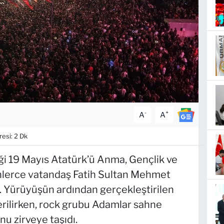
-
+
A
A
esi: 2 Dk
ği 19 Mayıs Atatürk’ü Anma, Gençlik ve
nlerce vatandaş Fatih Sultan Mehmet
 Yürüyüşün ardından gerçekleştirilen
verilirken, rock grubu Adamlar sahne
 zirveye taşıdı.