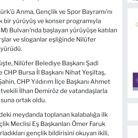
türk’ü Anma, Gençlik ve Spor Bayramı’nı
 bir yürüyüş ve konser programıyla
SM) Bulvarı’nda başlayan yürüyüşe katılan
rşlar ve sloganlar eşliğinde Nilüfer
 yürüdü.
üşte, Nilüfer Belediye Başkanı Şadi
 CHP Bursa İl Başkanı Nihat Yeşiltaş,
Şahin, CHP Yıldırım İlçe Başkanı Ahmet
tvekili İlhan Demiröz de vatandaşlarla
suna ortak oldu.
ndeki meydanda toplanan kalabalığa ilk
çlik Meclisi Eş Başkanları Ömer Faruk
ladıkları gençlik bildirisini okuyan ikili,