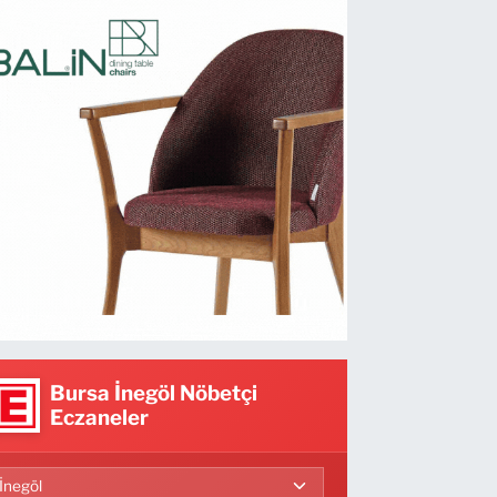
Bursa İnegöl Nöbetçi
Eczaneler