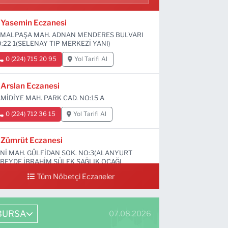
Yasemin Eczanesi
MALPAŞA MAH. ADNAN MENDERES BULVARI
:22 1(SELENAY TIP MERKEZİ YANI)
0 (224) 715 20 95
Yol Tarifi Al
Arslan Eczanesi
MİDİYE MAH. PARK CAD. NO:15 A
0 (224) 712 36 15
Yol Tarifi Al
Zümrüt Eczanesi
Nİ MAH. GÜLFİDAN SOK. NO:3(ALANYURT
BEYDE İBRAHİM SÜLEK SAĞLIK OCAĞI
RŞISI)
Tüm Nöbetçi Eczaneler
0 (531) 239 44 04
Yol Tarifi Al
BURSA
07.08.2026