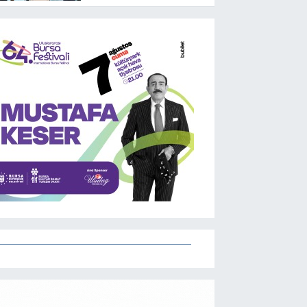
Pakistan arasında
ortak savunma
anlaşması imzalandı