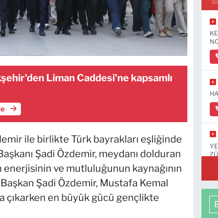
KE
NO
şehir'den Liman Caddesi'ne kapsamlı
HA
le
emir ile birlikte Türk bayrakları eşliğinde
YE
 Başkanı Şadi Özdemir, meydanı dolduran
ZÜ
KA
’in enerjisinin ve mutluluğunun kaynağının
n Başkan Şadi Özdemir, Mustafa Kemal
a çıkarken en büyük gücü gençlikte