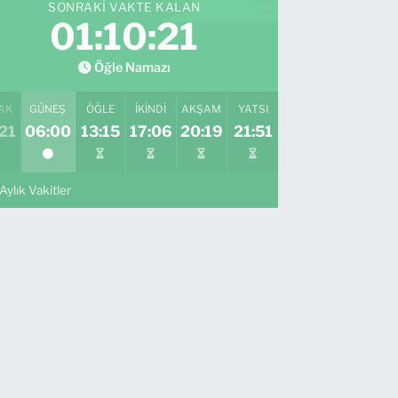
SONRAKI VAKTE KALAN
01:10:19
Öğle Namazı
AK
GÜNEŞ
ÖĞLE
İKINDI
AKŞAM
YATSI
21
06:00
13:15
17:06
20:19
21:51
Aylık Vakitler