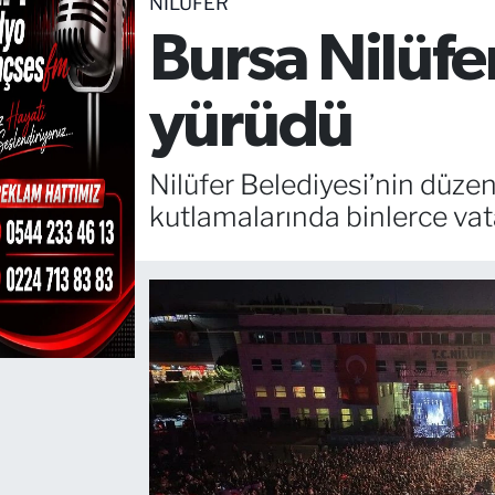
NILÜFER
Bursa Nilüfe
TEKNOLOJİ
CANLI DİNLE
yürüdü
RESMİ İLANLAR
Nilüfer Belediyesi’nin düze
Gencsesfm Canlı Dinle
kutlamalarında binlerce va