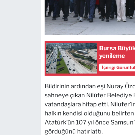
Bursa Büyük
yenileme
İçeriği Görüntü
Bildirinin ardından eşi Nuray Özd
sahneye çıkan Nilüfer Belediye
vatandaşlara hitap etti. Nilüfer
halkın kendisi olduğunu belirte
Atatürk’ün 107 yıl önce Samsun’
gördüğünü hatırlattı.