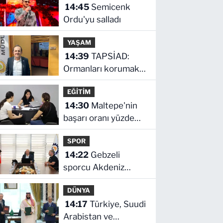
14:45
Semicenk
Ordu'yu salladı
YAŞAM
14:39
TAPSİAD:
Ormanları korumak,
üretim gücünü
EĞİTİM
korumaktır
14:30
Maltepe'nin
başarı oranı yüzde
94,3
SPOR
14:22
Gebzeli
sporcu Akdeniz
Oyunları'nda
DÜNYA
Türkiye'yi temsil
14:17
Türkiye, Suudi
edecek
Arabistan ve