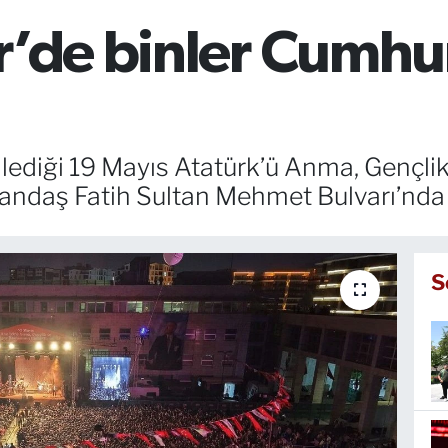
r’de binler Cumhur
nlediği 19 Mayıs Atatürk’ü Anma, Gençli
tandaş Fatih Sultan Mehmet Bulvarı’nd
S