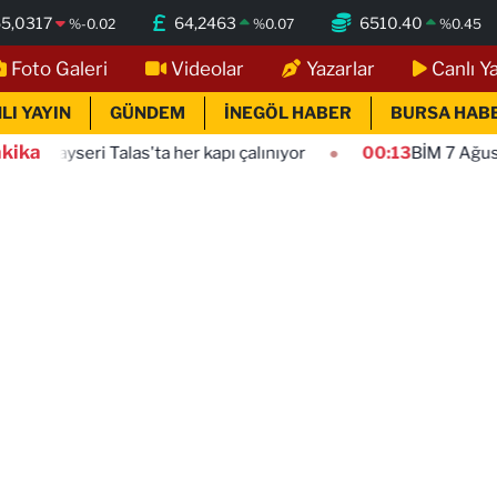
55,0317
64,2463
6510.40
%
-0.02
%
0.07
%
0.45
Foto Galeri
Videolar
Yazarlar
Canlı Y
LI YAYIN
GÜNDEM
İNEGÖL HABER
BURSA HAB
kika
as'ta her kapı çalınıyor
00:13
BİM 7 Ağustos 2026 kataloğu 