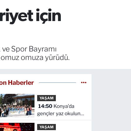
iyet için
k ve Spor Bayramı
a omuz omuza yürüdü.
on Haberler
YAŞAM
14:50
Konya'da
gençler yaz okulunda
şehri keşfetti
YAŞAM