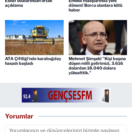
Esnaf odalarından ortak
Emekli maaşlarında yeni
açıklama
dönem! Borcu olanlara kötü
haber
ATA Çiftliği'nde karabuğday
Mehmet Şimşek! "Kişi başına
hasadı başladı
düşen milli gelirimizi, 3.616
dolardan 18.040 dolara
yükselttik."
Yorumlar