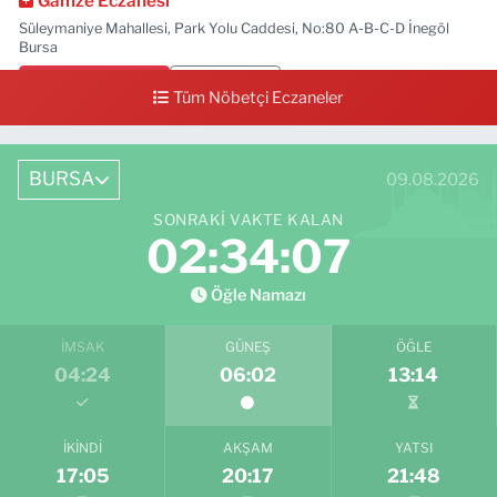
Gamze Eczanesi
Süleymaniye Mahallesi, Park Yolu Caddesi, No:80 A-B-C-D İnegöl
Bursa
0 (224) 713 01 91
Yol Tarifi Al
Tüm Nöbetçi Eczaneler
BURSA
09.08.2026
SONRAKI VAKTE KALAN
02:34:06
Öğle Namazı
İMSAK
GÜNEŞ
ÖĞLE
04:24
06:02
13:14
İKINDI
AKŞAM
YATSI
17:05
20:17
21:48