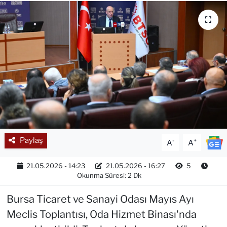
Paylaş
-
+
A
A
21.05.2026 - 14:23
21.05.2026 - 16:27
5
Okunma Süresi: 2 Dk
Bursa Ticaret ve Sanayi Odası Mayıs Ayı
Meclis Toplantısı, Oda Hizmet Binası'nda