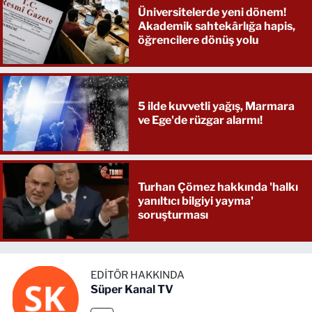
Üniversitelerde yeni dönem!
Akademik sahtekârlığa hapis,
öğrencilere dönüş yolu
5 ilde kuvvetli yağış, Marmara
ve Ege'de rüzgar alarmı!
Turhan Çömez hakkında 'halkı
yanıltıcı bilgiyi yayma'
soruşturması
EDITÖR HAKKINDA
Süper Kanal TV