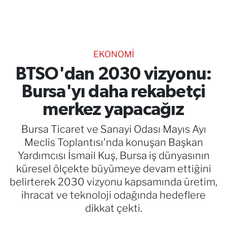
TEKNOLOJİ
CANLI DİNLE
EKONOMİ
RESMİ İLANLAR
BTSO'dan 2030 vizyonu:
Bursa'yı daha rekabetçi
Gencsesfm Canlı Dinle
merkez yapacağız
Bursa Ticaret ve Sanayi Odası Mayıs Ayı
Meclis Toplantısı'nda konuşan Başkan
Yardımcısı İsmail Kuş, Bursa iş dünyasının
küresel ölçekte büyümeye devam ettiğini
belirterek 2030 vizyonu kapsamında üretim,
ihracat ve teknoloji odağında hedeflere
dikkat çekti.