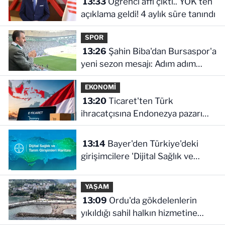
13:33
Öğrenci affı çıktı.. YÖK'ten
açıklama geldi! 4 aylık süre tanındı
SPOR
13:26
Şahin Biba'dan Bursaspor'a
yeni sezon mesajı: Adım adım
şampiyonluğa
EKONOMİ
13:20
Ticaret'ten Türk
ihracatçısına Endonezya pazarı
rehberi
13:14
Bayer'den Türkiye'deki
girişimcilere 'Dijital Sağlık ve
Tarım Girişimleri Haritası' çağrısı
YAŞAM
13:09
Ordu'da gökdelenlerin
yıkıldığı sahil halkın hizmetine