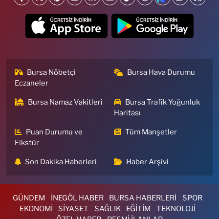
Bursa Nöbetçi
Bursa Hava Durumu
Eczaneler
Bursa Namaz Vakitleri
Bursa Trafik Yoğunluk
Haritası
Puan Durumu ve
Tüm Manşetler
Fikstür
Son Dakika Haberleri
Haber Arşivi
GÜNDEM
İNEGÖL HABER
BURSA HABERLERİ
SPOR
EKONOMİ
SİYASET
SAĞLIK
EĞİTİM
TEKNOLOJİ