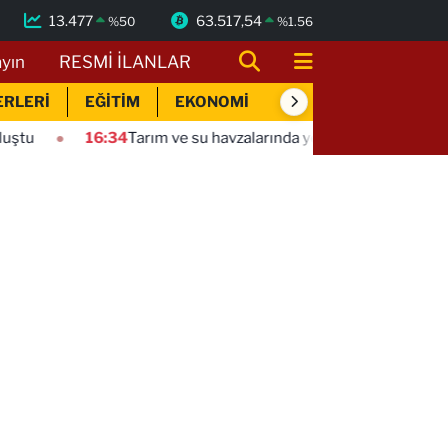
13.477
63.517,54
%
50
%
1.56
ayın
RESMİ İLANLAR
ERLERİ
EĞİTİM
EKONOMİ
SİYASET
SPOR
m ve su havzalarında yeni dönem! Kritik yönetmelik değişiklikleri