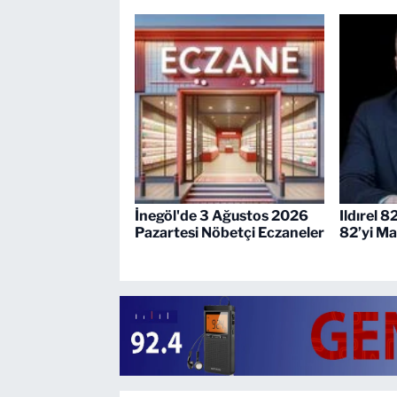
İnegöl'de 3 Ağustos 2026
Ildırel 8
Pazartesi Nöbetçi Eczaneler
82’yi Ma