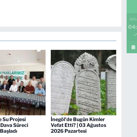
İMS
04:
e Su Projesi
İnegöl'de Bugün Kimler
 Dava Süreci
Vefat Etti? | 03 Ağustos
Başladı
2026 Pazartesi