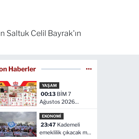
 Saltuk Celil Bayrak'ın
on Haberler
YAŞAM
00:13
BİM 7
Ağustos 2026
kataloğu yayımlandı!
EKONOMİ
İşte indirimli ürünler
23:47
Kademeli
ve fiyatları
emeklilik çıkacak mı?