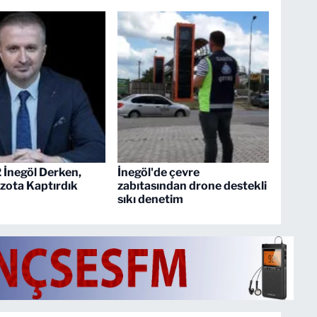
2 İnegöl Derken,
İnegöl'de çevre
zota Kaptırdık
zabıtasından drone destekli
sıkı denetim