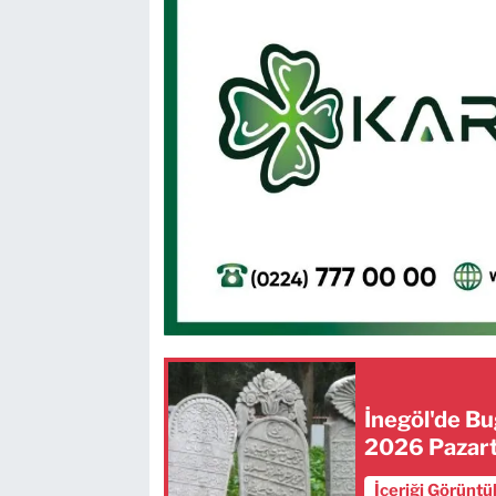
İnegöl'de Bu
2026 Pazart
İçeriği Görüntü