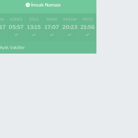
İmsak Namazı
AK
GÜNEŞ
ÖĞLE
İKINDI
AKŞAM
YATSI
17
05:57
13:15
17:07
20:23
21:56
Aylık Vakitler