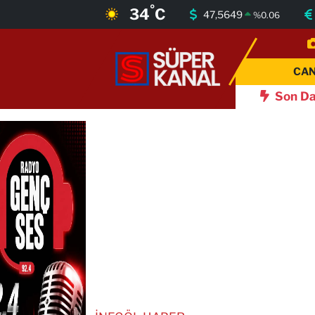
°
34
C
47,5649
%
0.06
CANLI YAYIN
Bursa Nöbetçi Eczaneler
CAN
GÜNDEM
Bursa Hava Durumu
Son Da
46
Eskişehir'de 'İklim Adası' heyecanı
16:42
Bursa'da Başka
İNEGÖL HABER
Bursa Namaz Vakitleri
BURSA HABERLERİ
Bursa Trafik Yoğunluk Haritası
EĞİTİM
TFF 2.Lig Beyaz Grup Puan Durumu ve Fikstür
EKONOMİ
Tüm Manşetler
SİYASET
Son Dakika Haberleri
SPOR
Haber Arşivi