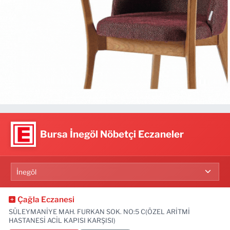
Bursa İnegöl Nöbetçi Eczaneler
Çağla Eczanesi
SÜLEYMANİYE MAH. FURKAN SOK. NO:5 C(ÖZEL ARİTMİ
HASTANESİ ACİL KAPISI KARŞISI)