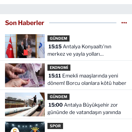
Son Haberler
GÜNDEM
15:15
Antalya Konyaaltı'nın
merkez ve yayla yolları
yenilenecek
EKONOMİ
15:11
Emekli maaşlarında yeni
dönem! Borcu olanlara kötü haber
GÜNDEM
15:00
Antalya Büyükşehir zor
gününde de vatandaşın yanında
SPOR