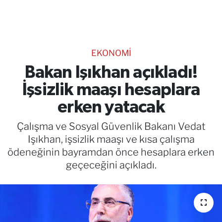
TEKNOLOJİ
CANLI DİNLE
EKONOMİ
RESMİ İLANLAR
Bakan Işıkhan açıkladı!
İşsizlik maaşı hesaplara
Gencsesfm Canlı Dinle
erken yatacak
Çalışma ve Sosyal Güvenlik Bakanı Vedat
Işıkhan, işsizlik maaşı ve kısa çalışma
ödeneğinin bayramdan önce hesaplara erken
geçeceğini açıkladı.