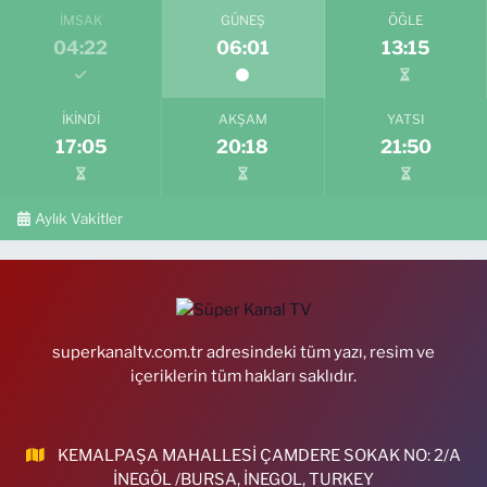
İMSAK
GÜNEŞ
ÖĞLE
04:22
06:01
13:15
İKINDI
AKŞAM
YATSI
17:05
20:18
21:50
Aylık Vakitler
superkanaltv.com.tr adresindeki tüm yazı, resim ve
içeriklerin tüm hakları saklıdır.
KEMALPAŞA MAHALLESİ ÇAMDERE SOKAK NO: 2/A
İNEGÖL /BURSA, İNEGOL, TURKEY