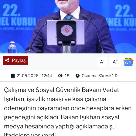
Paylaş
-
+
A
A
21.05.2026 - 12:44
18
Okunma Süresi: 1 Dk
Çalışma ve Sosyal Güvenlik Bakanı Vedat
Işıkhan, işsizlik maaşı ve kısa çalışma
ödeneğinin bayramdan önce hesaplara erken
geçeceğini açıkladı. Bakan Işıkhan sosyal
medya hesabında yaptığı açıklamada şu
ifadelere yer verdi