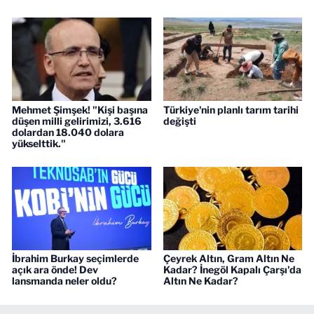
Mehmet Şimşek! "Kişi başına
Türkiye'nin planlı tarım tarihi
düşen milli gelirimizi, 3.616
değişti
dolardan 18.040 dolara
yükselttik."
İbrahim Burkay seçimlerde
Çeyrek Altın, Gram Altın Ne
açık ara önde! Dev
Kadar? İnegöl Kapalı Çarşı'da
lansmanda neler oldu?
Altın Ne Kadar?