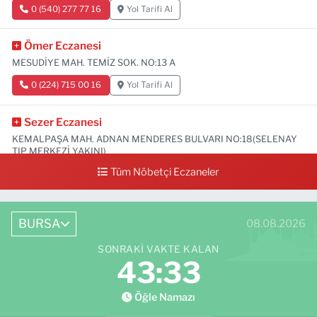
0 (540) 277 77 16
Yol Tarifi Al
Ömer Eczanesi
MESUDİYE MAH. TEMİZ SOK. NO:13 A
0 (224) 715 00 16
Yol Tarifi Al
Sezer Eczanesi
KEMALPAŞA MAH. ADNAN MENDERES BULVARI NO:18(SELENAY
TIP MERKEZİ YAKINI)
Tüm Nöbetçi Eczaneler
0 (224) 711 64 49
Yol Tarifi Al
BURSA
08.08.2026
SONRAKI VAKTE KALAN
43:31
Öğle Namazı