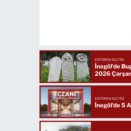
EDITÖRÜN SEÇTIĞI
İnegöl'de Bu
2026 Çarşa
EDITÖRÜN SEÇTIĞI
İnegöl'de 5 