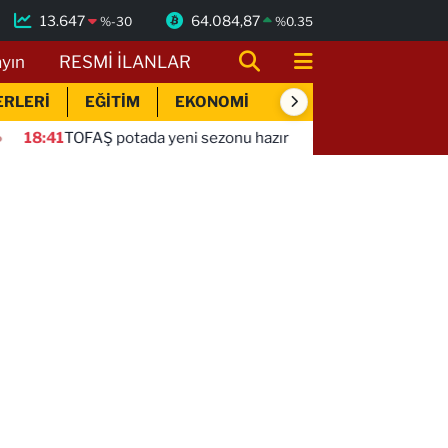
13.647
64.084,87
%
-30
%
0.35
ayın
RESMİ İLANLAR
ERLERİ
EĞİTİM
EKONOMİ
SİYASET
SPOR
Ş potada yeni sezonu hazır
18:40
İnegöl'de 5 Ağustos 2