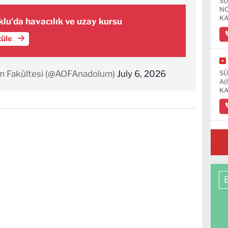
SÜ
NO
KA
lu'da havacılık ve uzay kursu
tüle
im Fakültesi (@AOFAnadolum)
July 6, 2026
SÜ
A(
KA
OS
MA