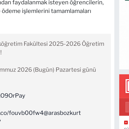
u'ndan faydalanmak isteyen öğrencilerin,
 ve ödeme işlemlerini tamamlamaları
ıköğretim Fakültesi 2025-2026 Öğretim
!
 Temmuz 2026 (Bugün) Pazartesi günü
zKO9OrPay
/t.co/fouvb00fw4
@arasbozkurt
P