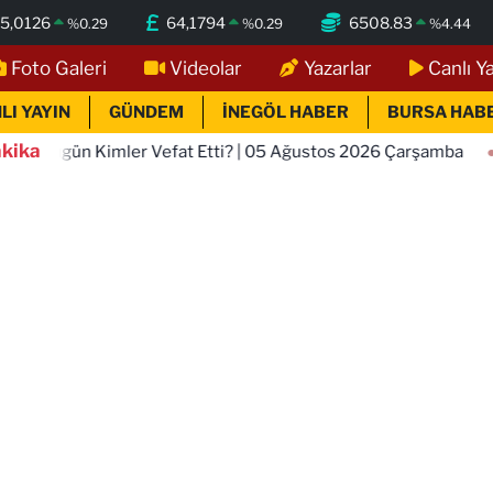
5,0126
64,1794
6508.83
%
0.29
%
0.29
%
4.44
Foto Galeri
Videolar
Yazarlar
Canlı Y
LI YAYIN
GÜNDEM
İNEGÖL HABER
BURSA HAB
kika
imler Vefat Etti? | 05 Ağustos 2026 Çarşamba
18:41
TOFA