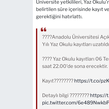
Üniversite yetkilileri, Yaz Okul
belirtilen süre içerisinde kayıt
gerektiğini hatırlattı.
????Anadolu Üniversitesi Aç
Yılı Yaz Okulu kayıtları uzatıldı
????️ Yaz Okulu kayıtları 06
saat 22.00'de sona erecektir.
Kayıt????????
https://t.co/p
Detaylı bilgi ????????
https:/
pic.twitter.com/6e489Nwkb