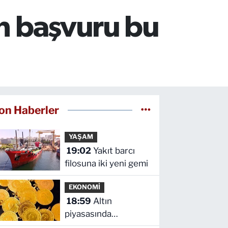
on başvuru bu
on Haberler
YAŞAM
19:02
Yakıt barcı
filosuna iki yeni gemi
EKONOMİ
18:59
Altın
piyasasında
dengeleri