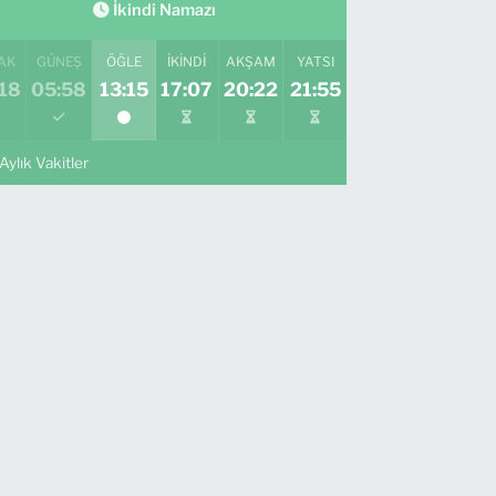
İkindi Namazı
AK
GÜNEŞ
ÖĞLE
İKINDI
AKŞAM
YATSI
18
05:58
13:15
17:07
20:22
21:55
Aylık Vakitler