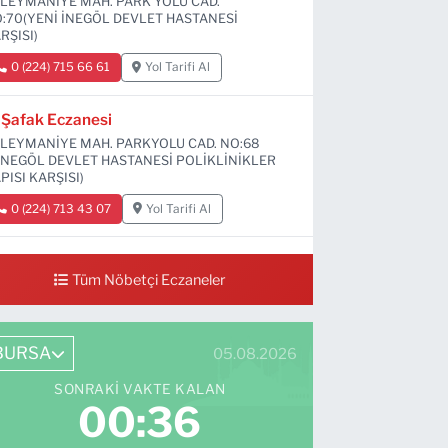
LEYMANİYE MAH. PARK YOLU CAD.
:70(YENİ İNEGÖL DEVLET HASTANESİ
RŞISI)
0 (224) 715 66 61
Yol Tarifi Al
Şafak Eczanesi
LEYMANİYE MAH. PARKYOLU CAD. NO:68
İNEGÖL DEVLET HASTANESİ POLİKLİNİKLER
PISI KARŞISI)
0 (224) 713 43 07
Yol Tarifi Al
Sevim Eczanesi
Tüm Nöbetçi Eczaneler
MANİYE MAH. 6 EYLÜL CAD. NO:12 A(GRAND
Vİ DÜĞÜN SALONU ALTI)
0 (552) 829 22 16
Yol Tarifi Al
BURSA
05.08.2026
SONRAKI VAKTE KALAN
00:35