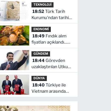
TEKNOLOJİ
değiştirecek haber!
18:52
Türk Tarih
Dev banka dikkat
Kurumu'ndan tarihi
çeken senaryoyu
içerikler tek
paylaştı
EKONOMİ
platformda
18:49
Fındık alım
fiyatları açıklandı...
Alımlar 24
GÜNDEM
Ağustos'ta başlıyor
18:44
Görevden
uzaklaştırılan Utku
Caner Çaykara
DÜNYA
hakkında tahliye
18:40
Türkiye ile
kararı
Vietnam arasında
'hava'da yeni
dönem... Sefer
kapasitesi artırıldı