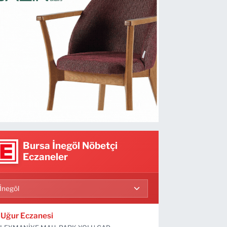
Bursa İnegöl Nöbetçi
Eczaneler
Uğur Eczanesi