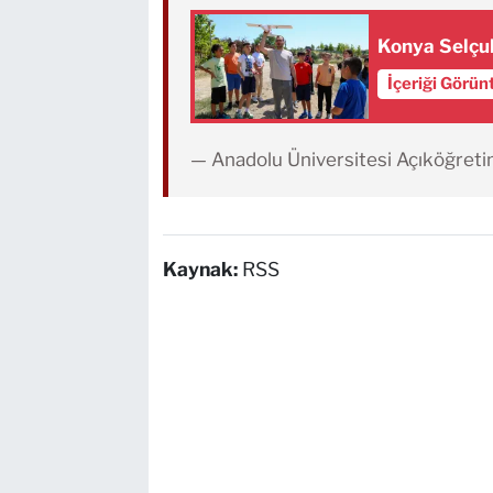
Konya Selçuk
İçeriği Görün
— Anadolu Üniversitesi Açıköğret
Kaynak:
RSS