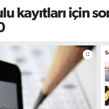
u kayıtları için s
0
S