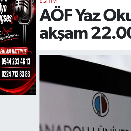
EĞİTİM
AÖF Yaz Okul
TEKNOLOJİ
CANLI DİNLE
akşam 22.0
RESMİ İLANLAR
Gencsesfm Canlı Dinle