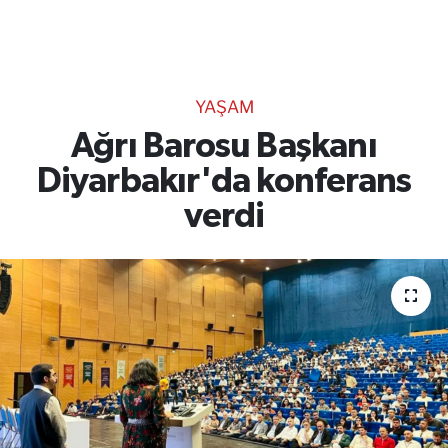
TEKNOLOJİ
CANLI DİNLE
YAŞAM
RESMİ İLANLAR
Ağrı Barosu Başkanı
Diyarbakır'da konferans
Gencsesfm Canlı Dinle
verdi