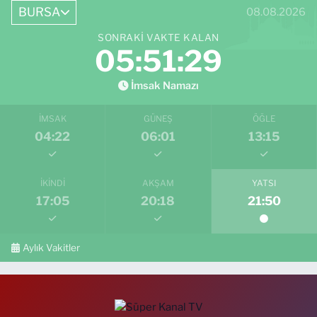
BURSA
08.08.2026
SONRAKI VAKTE KALAN
05:51:28
İmsak Namazı
İMSAK
GÜNEŞ
ÖĞLE
04:22
06:01
13:15
İKINDI
AKŞAM
YATSI
17:05
20:18
21:50
Aylık Vakitler