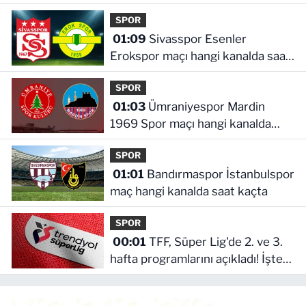
saat kaçta
SPOR
01:09
Sivasspor Esenler
Erokspor maçı hangi kanalda saat
kaçta
SPOR
01:03
Ümraniyespor Mardin
1969 Spor maçı hangi kanalda
saat kaçta!
SPOR
01:01
Bandırmaspor İstanbulspor
maç hangi kanalda saat kaçta
SPOR
00:01
TFF, Süper Lig'de 2. ve 3.
hafta programlarını açıkladı! İşte
maçların başlama saati