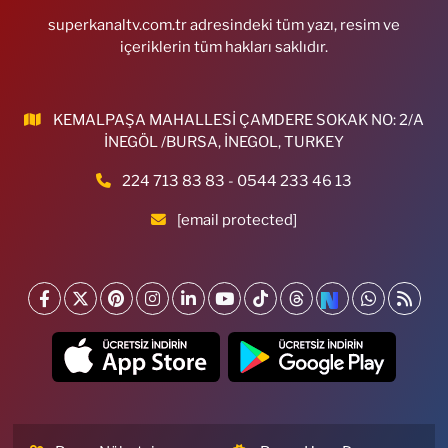
superkanaltv.com.tr adresindeki tüm yazı, resim ve
içeriklerin tüm hakları saklıdır.
KEMALPAŞA MAHALLESİ ÇAMDERE SOKAK NO: 2/A
İNEGÖL /BURSA, İNEGOL, TURKEY
224 713 83 83 - 0544 233 46 13
[email protected]