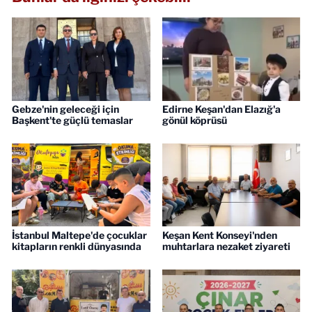
Gebze'nin geleceği için
Edirne Keşan'dan Elazığ'a
Başkent'te güçlü temaslar
gönül köprüsü
İstanbul Maltepe'de çocuklar
Keşan Kent Konseyi'nden
kitapların renkli dünyasında
muhtarlara nezaket ziyareti