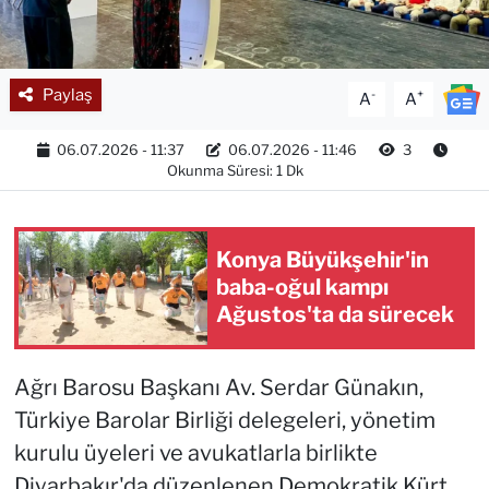
Paylaş
-
+
A
A
06.07.2026 - 11:37
06.07.2026 - 11:46
3
Okunma Süresi: 1 Dk
Konya Büyükşehir'in
baba-oğul kampı
Ağustos'ta da sürecek
Ağrı Barosu Başkanı Av. Serdar Günakın,
Türkiye Barolar Birliği delegeleri, yönetim
kurulu üyeleri ve avukatlarla birlikte
Diyarbakır'da düzenlenen Demokratik Kürt