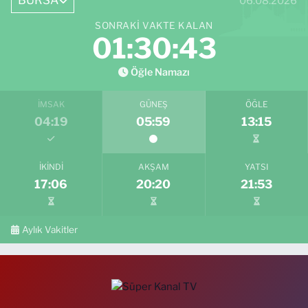
BURSA
06.08.2026
SONRAKI VAKTE KALAN
01:30:42
Öğle Namazı
İMSAK
GÜNEŞ
ÖĞLE
04:19
05:59
13:15
İKINDI
AKŞAM
YATSI
17:06
20:20
21:53
Aylık Vakitler