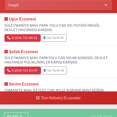
Uğur Eczanesi
SÜLEYMANİYE MAH. PARK YOLU CAD. NO:70(YENİ İNEGÖL
DEVLET HASTANESİ KARŞISI)
0 (224) 715 66 61
Yol Tarifi Al
Şafak Eczanesi
SÜLEYMANİYE MAH. PARKYOLU CAD. NO:68 A(İNEGÖL DEVLET
HASTANESİ POLİKLİNİKLER KAPISI KARŞISI)
0 (224) 713 43 07
Yol Tarifi Al
Sevim Eczanesi
OSMANİYE MAH. 6 EYLÜL CAD. NO:12 A(GRAND MAVİ DÜĞÜN
SALONU ALTI)
Tüm Nöbetçi Eczaneler
0 (552) 829 22 16
Yol Tarifi Al