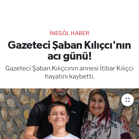
TEKNOLOJİ
CANLI DİNLE
İNEGÖL HABER
RESMİ İLANLAR
Gazeteci Şaban Kılıçcı'nın
acı günü!
Gencsesfm Canlı Dinle
Gazeteci Şaban Kılıçcının annesi İtibar Kılıçcı
hayatını kaybetti.