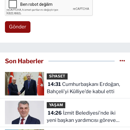
Gönder
Son Haberler
SİYASET
14:31
Cumhurbaşkanı Erdoğan,
Bahçeli'yi Külliye'de kabul etti
YAŞAM
14:26
İzmit Belediyesi'nde iki
yeni başkan yardımcısı göreve
başladı