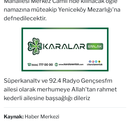
Mahallesi Merkez Camii'nde kılınacak öğle
namazına müteakip Yeniceköy Mezarlığı'na
defnedilecektir.
Süperkanaltv ve 92.4 Radyo Gençsesfm
ailesi olarak merhumeye Allah'tan rahmet
kederli ailesine başsağlığı dileriz
Kaynak:
Haber Merkezi