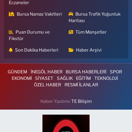
Eczaneler
Bursa Namaz Vakitleri
Bursa Trafik Yoğunluk
Haritası
Puan Durumu ve
Tüm Manşetler
Fikstür
Son Dakika Haberleri
Haber Arşivi
GÜNDEM
İNEGÖL HABER
BURSA HABERLERİ
SPOR
EKONOMİ
SİYASET
SAĞLIK
EĞİTİM
TEKNOLOJİ
ÖZEL HABER
RESMİ İLANLAR
Haber Yazılımı:
TE Bilişim