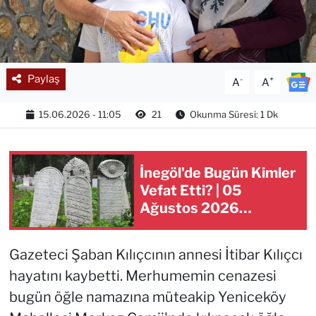
Paylaş
-
+
A
A
15.06.2026 - 11:05
21
Okunma Süresi: 1 Dk
İnegöl'de Bugün Kimler
Vefat Etti? | 05
Ağustos 2026
Çarşamba
Gazeteci Şaban Kılıçcının annesi İtibar Kılıçcı
hayatını kaybetti. Merhumemin cenazesi
bugün öğle namazına müteakip Yeniceköy