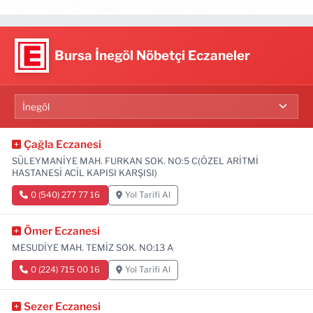
Bursa İnegöl Nöbetçi Eczaneler
Çağla Eczanesi
SÜLEYMANİYE MAH. FURKAN SOK. NO:5 C(ÖZEL ARİTMİ
HASTANESİ ACİL KAPISI KARŞISI)
0 (540) 277 77 16
Yol Tarifi Al
Ömer Eczanesi
MESUDİYE MAH. TEMİZ SOK. NO:13 A
0 (224) 715 00 16
Yol Tarifi Al
Sezer Eczanesi