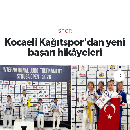
TEKNOLOJİ
CANLI DİNLE
SPOR
RESMİ İLANLAR
Kocaeli Kağıtspor'dan yeni
başarı hikâyeleri
Gencsesfm Canlı Dinle