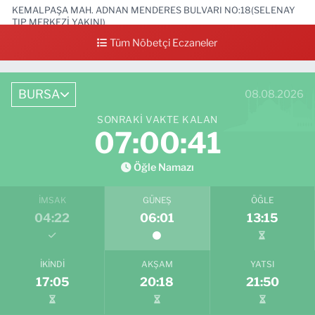
KEMALPAŞA MAH. ADNAN MENDERES BULVARI NO:18(SELENAY
TIP MERKEZİ YAKINI)
Tüm Nöbetçi Eczaneler
0 (224) 711 64 49
Yol Tarifi Al
BURSA
08.08.2026
SONRAKI VAKTE KALAN
07:00:40
Öğle Namazı
İMSAK
GÜNEŞ
ÖĞLE
04:22
06:01
13:15
İKINDI
AKŞAM
YATSI
17:05
20:18
21:50