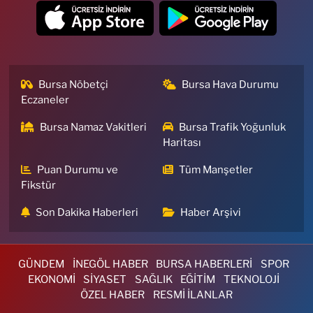
Bursa Nöbetçi
Bursa Hava Durumu
Eczaneler
Bursa Namaz Vakitleri
Bursa Trafik Yoğunluk
Haritası
Puan Durumu ve
Tüm Manşetler
Fikstür
Son Dakika Haberleri
Haber Arşivi
GÜNDEM
İNEGÖL HABER
BURSA HABERLERİ
SPOR
EKONOMİ
SİYASET
SAĞLIK
EĞİTİM
TEKNOLOJİ
ÖZEL HABER
RESMİ İLANLAR