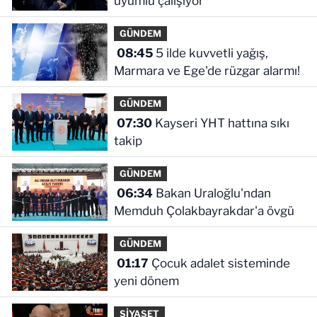
uyumlu çalışıyor
GÜNDEM
08:45
5 ilde kuvvetli yağış,
Marmara ve Ege'de rüzgar alarmı!
GÜNDEM
07:30
Kayseri YHT hattına sıkı
takip
GÜNDEM
06:34
Bakan Uraloğlu'ndan
Memduh Çolakbayrakdar'a övgü
GÜNDEM
01:17
Çocuk adalet sisteminde
yeni dönem
SİYASET