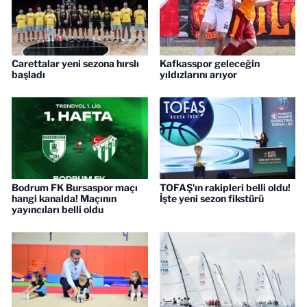
Carettalar yeni sezona hırslı
Kafkasspor geleceğin
başladı
yıldızlarını arıyor
Bodrum FK Bursaspor maçı
TOFAŞ'ın rakipleri belli oldu!
hangi kanalda! Maçının
İşte yeni sezon fikstürü
yayıncıları belli oldu