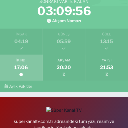
SONRAKI VAKTE KALAN
03:09:55
Akşam Namazı
İMSAK
GÜNEŞ
ÖĞLE
04:19
05:59
13:15
İKINDI
AKŞAM
YATSI
17:06
20:20
21:53
Aylık Vakitler
superkanaltv.com.tr adresindeki tüm yazı, resim ve
içeriklerin tüm hakları saklıdır.