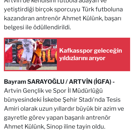
Artvin'de kendisini futbola adayan ve
yetiştirdiği birçok sporcuyu Türk futboluna
kazandıran antrenör Ahmet Külünk, başarı
belgesi ile ödüllendirildi.
Kafkasspor geleceğin
yıldızlarını arıyor
Bayram SARAYOĞLU / ARTVİN (İGFA) -
Artvin Gençlik ve Spor İl Müdürlüğü
bünyesindeki İskebe Şehir Stadı'nda Tesis
Amiri olarak uzun yıllardır büyük bir azim ve
gayretle görev yapan başarılı antrenör
Ahmet Külünk, Sinop iline tayin oldu.