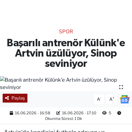
TEKNOLOJİ
CANLI DİNLE
SPOR
RESMİ İLANLAR
Başarılı antrenör Külünk'e
Artvin üzülüyor, Sinop
Gencsesfm Canlı Dinle
seviniyor
Paylaş
-
+
A
A
16.06.2026 - 16:58
16.06.2026 - 17:10
5
Okunma Süresi: 1 Dk