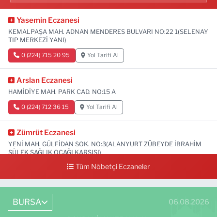
Yasemin Eczanesi
KEMALPAŞA MAH. ADNAN MENDERES BULVARI NO:22 1(SELENAY
TIP MERKEZİ YANI)
0 (224) 715 20 95
Yol Tarifi Al
Arslan Eczanesi
HAMİDİYE MAH. PARK CAD. NO:15 A
0 (224) 712 36 15
Yol Tarifi Al
Zümrüt Eczanesi
YENİ MAH. GÜLFİDAN SOK. NO:3(ALANYURT ZÜBEYDE İBRAHİM
SÜLEK SAĞLIK OCAĞI KARŞISI)
Tüm Nöbetçi Eczaneler
0 (531) 239 44 04
Yol Tarifi Al
BURSA
06.08.2026