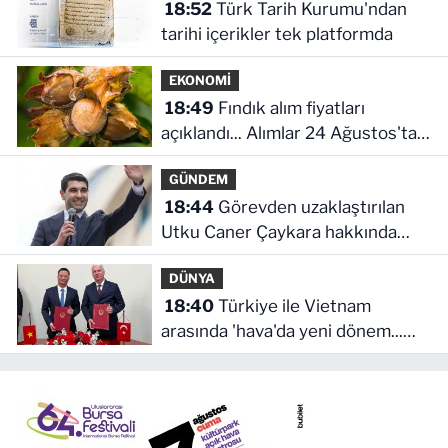
18:52
Türk Tarih Kurumu'ndan
tarihi içerikler tek platformda
EKONOMİ
18:49
Fındık alım fiyatları
açıklandı... Alımlar 24 Ağustos'ta
başlıyor
GÜNDEM
18:44
Görevden uzaklaştırılan
Utku Caner Çaykara hakkında
tahliye kararı
DÜNYA
18:40
Türkiye ile Vietnam
arasında 'hava'da yeni dönem...
Sefer kapasitesi artırıldı