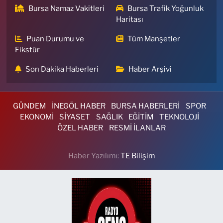
Bursa Namaz Vakitleri
Bursa Trafik Yoğunluk
Haritası
Puan Durumu ve
Tüm Manşetler
Fikstür
Son Dakika Haberleri
Haber Arşivi
GÜNDEM
İNEGÖL HABER
BURSA HABERLERİ
SPOR
EKONOMİ
SİYASET
SAĞLIK
EĞİTİM
TEKNOLOJİ
ÖZEL HABER
RESMİ İLANLAR
Haber Yazılımı:
TE Bilişim