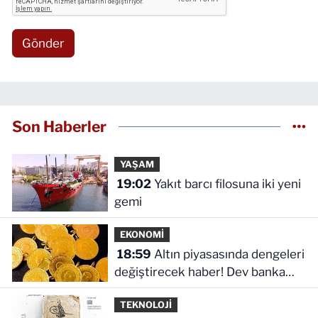
Gönder
Son Haberler
YAŞAM
19:02
Yakıt barcı filosuna iki yeni
gemi
EKONOMİ
18:59
Altın piyasasında dengeleri
değiştirecek haber! Dev banka
dikkat çeken senaryoyu paylaştı
TEKNOLOJİ