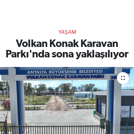
TEKNOLOJİ
CANLI DİNLE
YAŞAM
RESMİ İLANLAR
Volkan Konak Karavan
Parkı'nda sona yaklaşılıyor
Gencsesfm Canlı Dinle