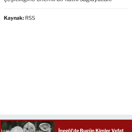
Kaynak:
RSS
İnegöl'de Bugün Kimler Vefat