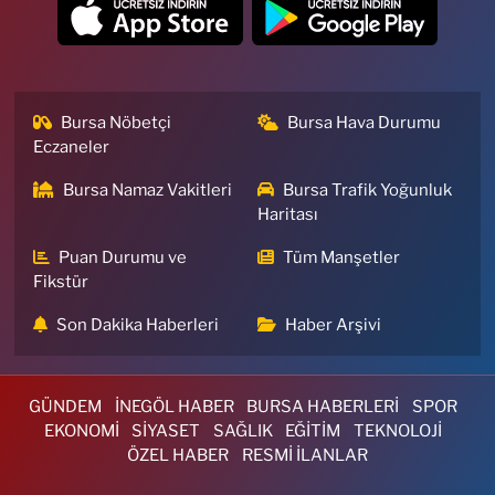
Bursa Nöbetçi
Bursa Hava Durumu
Eczaneler
Bursa Namaz Vakitleri
Bursa Trafik Yoğunluk
Haritası
Puan Durumu ve
Tüm Manşetler
Fikstür
Son Dakika Haberleri
Haber Arşivi
GÜNDEM
İNEGÖL HABER
BURSA HABERLERİ
SPOR
EKONOMİ
SİYASET
SAĞLIK
EĞİTİM
TEKNOLOJİ
ÖZEL HABER
RESMİ İLANLAR