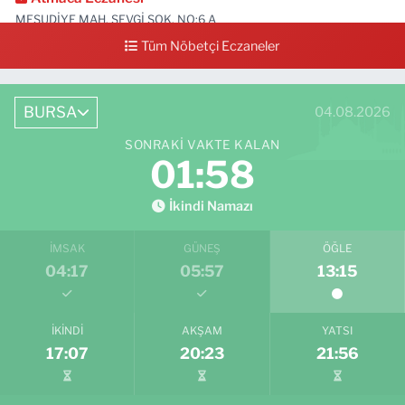
MESUDİYE MAH. SEVGİ SOK. NO:6 A
Tüm Nöbetçi Eczaneler
0 (224) 711 04 24
Yol Tarifi Al
BURSA
04.08.2026
SONRAKI VAKTE KALAN
01:58
İkindi Namazı
İMSAK
GÜNEŞ
ÖĞLE
04:17
05:57
13:15
İKINDI
AKŞAM
YATSI
17:07
20:23
21:56