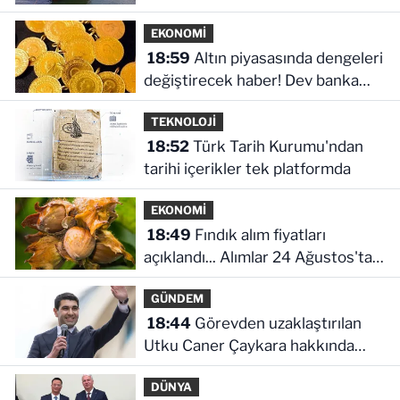
EKONOMİ
18:59
Altın piyasasında dengeleri
değiştirecek haber! Dev banka
dikkat çeken senaryoyu paylaştı
TEKNOLOJİ
18:52
Türk Tarih Kurumu'ndan
tarihi içerikler tek platformda
EKONOMİ
18:49
Fındık alım fiyatları
açıklandı... Alımlar 24 Ağustos'ta
başlıyor
GÜNDEM
18:44
Görevden uzaklaştırılan
Utku Caner Çaykara hakkında
tahliye kararı
DÜNYA