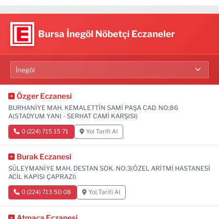
Bursa İnegöl Nöbetçi Eczaneler
Özger Eczanesi
BURHANİYE MAH. KEMALETTİN SAMİ PAŞA CAD. NO:86
A(STADYUM YANI - SERHAT CAMİ KARŞISI)
0 (224) 715 15 71
Yol Tarifi Al
Burak Eczanesi
SÜLEYMANİYE MAH. DESTAN SOK. NO:3(ÖZEL ARİTMİ HASTANESİ
ACİL KAPISI ÇAPRAZI)
0 (224) 713 50 08
Yol Tarifi Al
Atmaca Eczanesi