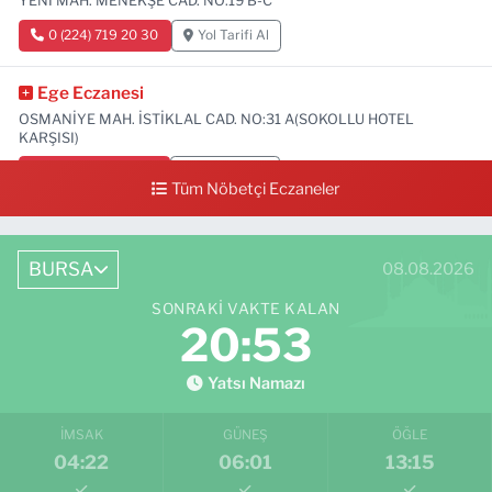
YENİ MAH. MENEKŞE CAD. NO:19 B-C
0 (224) 719 20 30
Yol Tarifi Al
Ege Eczanesi
OSMANİYE MAH. İSTİKLAL CAD. NO:31 A(SOKOLLU HOTEL
KARŞISI)
0 (224) 712 33 73
Yol Tarifi Al
Tüm Nöbetçi Eczaneler
BURSA
08.08.2026
SONRAKI VAKTE KALAN
20:52
Yatsı Namazı
İMSAK
GÜNEŞ
ÖĞLE
04:22
06:01
13:15