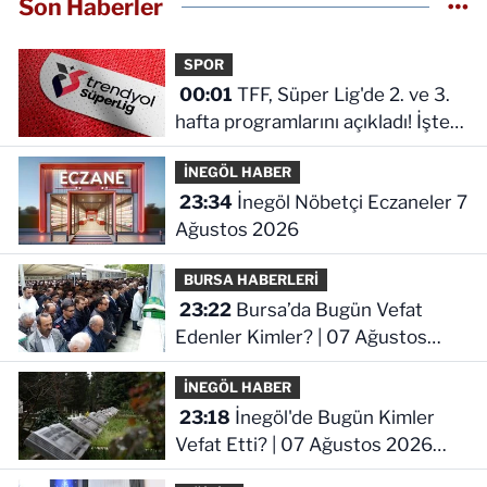
Son Haberler
SPOR
00:01
TFF, Süper Lig'de 2. ve 3.
hafta programlarını açıkladı! İşte
maçların başlama saati
İNEGÖL HABER
23:34
İnegöl Nöbetçi Eczaneler 7
Ağustos 2026
BURSA HABERLERİ
23:22
Bursa’da Bugün Vefat
Edenler Kimler? | 07 Ağustos
2026 Cuma
İNEGÖL HABER
23:18
İnegöl'de Bugün Kimler
Vefat Etti? | 07 Ağustos 2026
Cuma