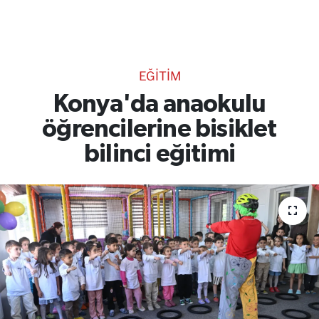
TEKNOLOJİ
CANLI DİNLE
EĞİTİM
RESMİ İLANLAR
Konya'da anaokulu
öğrencilerine bisiklet
Gencsesfm Canlı Dinle
bilinci eğitimi