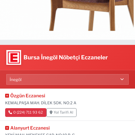
Bursa İnegöl Nöbetçi Eczaneler
Özgün Eczanesi
KEMALPAŞA MAH. DİLEK SOK. NO:2 A
0 (224) 711 93 62
Yol Tarifi Al
Alanyurt Eczanesi