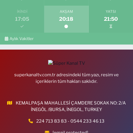
İKINDI
AKŞAM
YATSI
17:05
20:18
21:50
Aylık Vakitler
superkanaltv.com.tr adresindeki tüm yazı, resim ve
içeriklerin tüm hakları saklıdır.
KEMALPAŞA MAHALLESİ ÇAMDERE SOKAK NO: 2/A
İNEGÖL /BURSA, İNEGOL, TURKEY
224 713 83 83 - 0544 233 46 13
[email protected]