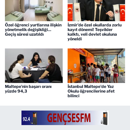
Özel öğrenci yurtlarına ilişkin
İzmir'de özel okullarda zorlu
yönetmelik değişikliği...
kayıt dönemi! Teşvikler
Geçiş süresi uzatıldı
kalktı, veli devlet okuluna
yöneldi
Maltepe'nin başarı oranı
İstanbul Maltepe'de Yaz
yüzde 94,3
Okulu öğrencilerine afet
bilinci