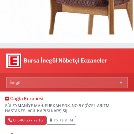
Bursa İnegöl Nöbetçi Eczaneler
Çağla Eczanesi
SÜLEYMANİYE MAH. FURKAN SOK. NO:5 C(ÖZEL ARİTMİ
HASTANESİ ACİL KAPISI KARŞISI)
0 (540) 277 77 16
Yol Tarifi Al