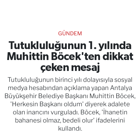
TEKNOLOJİ
CANLI DİNLE
GÜNDEM
RESMİ İLANLAR
Tutukluluğunun 1. yılında
Muhittin Böcek'ten dikkat
Gencsesfm Canlı Dinle
çeken mesaj
Tutukluluğunun birinci yılı dolayısıyla sosyal
medya hesabından açıklama yapan Antalya
Büyükşehir Belediye Başkanı Muhittin Böcek,
'Herkesin Başkanı oldum' diyerek adalete
olan inancını vurguladı. Böcek, 'İhanetin
bahanesi olmaz, bedeli olur' ifadelerini
kullandı.