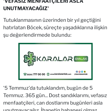
'VEFASIZ MENFAATÇİLERİ ASLA
UNUTMAYACAĞIZ'
Tutuklanmasının üzerinden bir yıl geçtiğini
hatırlatan Böcek, süreçte yaşadıklarına ilişkin
şu değerlendirmede bulundu:
'5 Temmuz'da tutuklandım, bugün de 5
Temmuz. 365 gün... Dost sandıklarımı, vefasız
menfaatçileri, can dostlarımı bugünleri asla
unutmayacağız. İhanetin bahanesi olmaz,