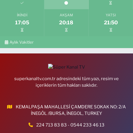
İKINDI
AKŞAM
YATSI
17:05
20:18
21:50
Aylık Vakitler
superkanaltv.com.tr adresindeki tüm yazı, resim ve
içeriklerin tüm hakları saklıdır.
KEMALPAŞA MAHALLESİ ÇAMDERE SOKAK NO: 2/A
İNEGÖL /BURSA, İNEGOL, TURKEY
224 713 83 83 - 0544 233 46 13