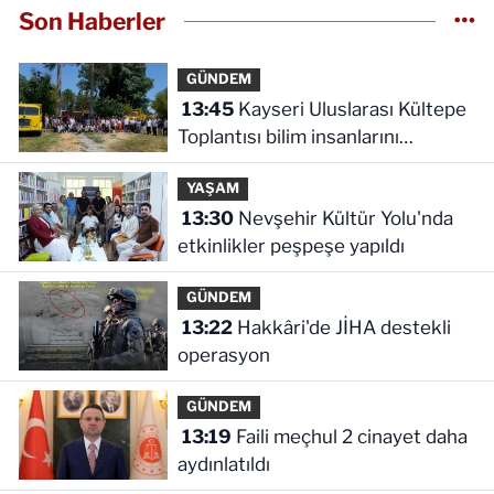
Son Haberler
GÜNDEM
13:45
Kayseri Uluslarası Kültepe
Toplantısı bilim insanlarını
buluşturdu
YAŞAM
13:30
Nevşehir Kültür Yolu'nda
etkinlikler peşpeşe yapıldı
GÜNDEM
13:22
Hakkâri'de JİHA destekli
operasyon
GÜNDEM
13:19
Faili meçhul 2 cinayet daha
aydınlatıldı