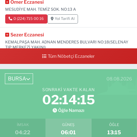
Ömer Eczanesi
MESUDİYE MAH. TEMİZ SOK. NO:13 A
0 (224) 715 00 16
Yol Tarifi Al
Sezer Eczanesi
KEMALPAŞA MAH. ADNAN MENDERES BULVARI NO:18(SELENAY
TIP MERKEZİ YAKINI)
Tüm Nöbetçi Eczaneler
0 (224) 711 64 49
Yol Tarifi Al
BURSA
08.08.2026
SONRAKI VAKTE KALAN
02:14:13
Öğle Namazı
İMSAK
GÜNEŞ
ÖĞLE
04:22
06:01
13:15