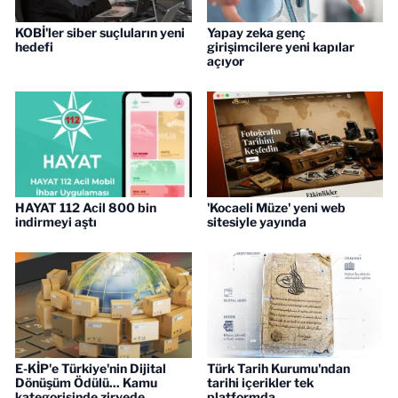
KOBİ'ler siber suçluların yeni
Yapay zeka genç
hedefi
girişimcilere yeni kapılar
açıyor
HAYAT 112 Acil 800 bin
'Kocaeli Müze' yeni web
indirmeyi aştı
sitesiyle yayında
E-KİP'e Türkiye'nin Dijital
Türk Tarih Kurumu'ndan
Dönüşüm Ödülü... Kamu
tarihi içerikler tek
kategorisinde zirvede
platformda