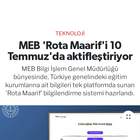
TEKNOLOJİ
CANLI DİNLE
TEKNOLOJİ
RESMİ İLANLAR
MEB 'Rota Maarif'i 10
Temmuz'da aktifleştiriyor
Gencsesfm Canlı Dinle
MEB Bilgi İşlem Genel Müdürlüğü
bünyesinde, Türkiye genelindeki eğitim
kurumlarına ait bilgileri tek platformda sunan
'Rota Maarif' bilgilendirme sistemi hazırlandı.