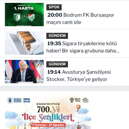
SPOR
20:00
Bodrum FK Bursaspor
maçını canlı izle
GÜNDEM
19:35
Sigara tiryakilerine kötü
haber! Bir sigara grubuna daha
zam geldi
GÜNDEM
19:14
Avusturya Şansölyesi
Stocker, Türkiye'ye geliyor