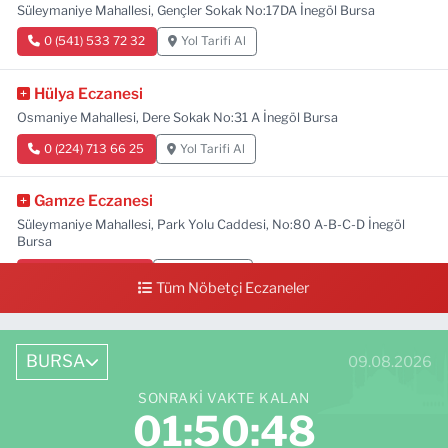
Süleymaniye Mahallesi, Gençler Sokak No:17DA İnegöl Bursa
0 (541) 533 72 32
Yol Tarifi Al
Hülya Eczanesi
Osmaniye Mahallesi, Dere Sokak No:31 A İnegöl Bursa
0 (224) 713 66 25
Yol Tarifi Al
Gamze Eczanesi
Süleymaniye Mahallesi, Park Yolu Caddesi, No:80 A-B-C-D İnegöl
Bursa
0 (224) 713 01 91
Yol Tarifi Al
Tüm Nöbetçi Eczaneler
BURSA
09.08.2026
SONRAKI VAKTE KALAN
01:50:47