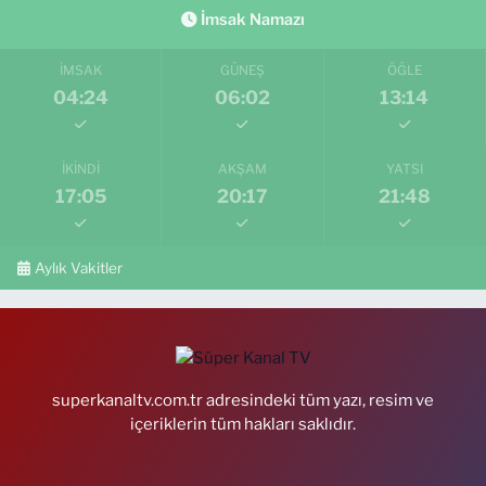
İmsak Namazı
İMSAK
GÜNEŞ
ÖĞLE
04:24
06:02
13:14
İKINDI
AKŞAM
YATSI
17:05
20:17
21:48
Aylık Vakitler
superkanaltv.com.tr adresindeki tüm yazı, resim ve
içeriklerin tüm hakları saklıdır.