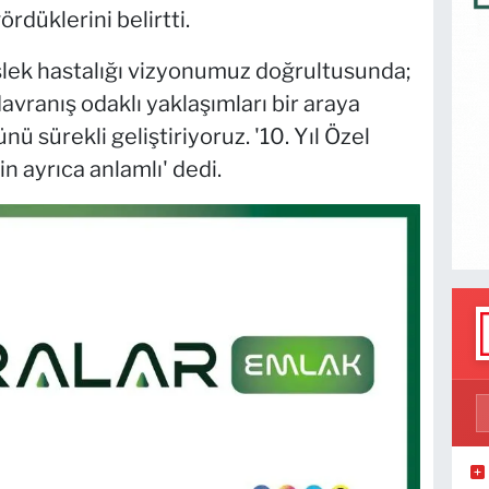
rdüklerini belirtti.
 meslek hastalığı vizyonumuz doğrultusunda;
 davranış odaklı yaklaşımları bir araya
ü sürekli geliştiriyoruz. '10. Yıl Özel
n ayrıca anlamlı' dedi.