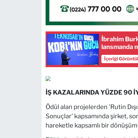
İbrahim Burk
lansmanda n
İçeriği Görüntü
İŞ KAZALARINDA YÜZDE 90 
Ödül alan projelerden 'Rutin Dış
Sonuçlar' kapsamında şirket, son 
hareketle kapsamlı bir dönüşüm