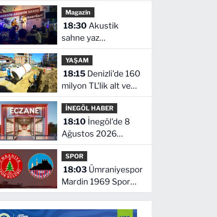
Magazin
18:30
Akustik
sahne yaz
akşamlarına ritim
YAŞAM
katıyor
18:15
Denizli'de 160
milyon TL'lik alt ve
üstyapı yatırımı
İNEGÖL HABER
18:10
İnegöl'de 8
Ağustos 2026
Cumartesi Nöbetçi
SPOR
Eczaneler
18:03
Ümraniyespor
Mardin 1969 Spor
maçını canlı izle