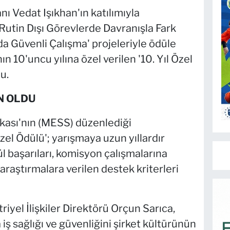
ı Vedat Işıkhan'ın katılımıyla
'Rutin Dışı Görevlerde Davranışla Fark
da Güvenli Çalışma' projeleriyle ödüle
n 10'uncu yılına özel verilen '10. Yıl Özel
u.
IN OLDU
ikası'nın (MESS) düzenlediği
zel Ödülü'; yarışmaya uzun yıllardır
l başarıları, komisyon çalışmalarına
 araştırmalara verilen destek kriterleri
iyel İlişkiler Direktörü Orçun Sarıca,
a iş sağlığı ve güvenliğini şirket kültürünün