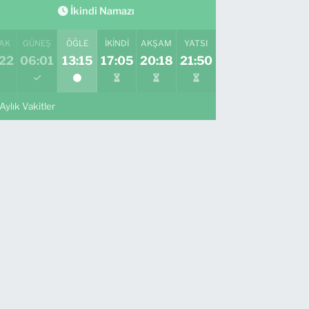
İkindi Namazı
AK
GÜNEŞ
ÖĞLE
İKINDI
AKŞAM
YATSI
:22
06:01
13:15
17:05
20:18
21:50
Aylık Vakitler