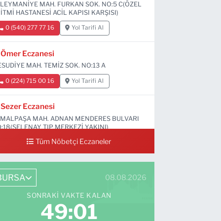
LEYMANİYE MAH. FURKAN SOK. NO:5 C(ÖZEL
İTMİ HASTANESİ ACİL KAPISI KARŞISI)
0 (540) 277 77 16
Yol Tarifi Al
Ömer Eczanesi
SUDİYE MAH. TEMİZ SOK. NO:13 A
0 (224) 715 00 16
Yol Tarifi Al
Sezer Eczanesi
MALPAŞA MAH. ADNAN MENDERES BULVARI
:18(SELENAY TIP MERKEZİ YAKINI)
Tüm Nöbetçi Eczaneler
0 (224) 711 64 49
Yol Tarifi Al
BURSA
08.08.2026
SONRAKI VAKTE KALAN
49:00