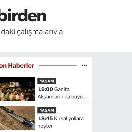
 birden
ndaki çalışmalarıyla
on Haberler
YAŞAM
19:00
Ganita
Akşamları'nda büyük
coşku
YAŞAM
18:45
Kırsal yollara
neşter