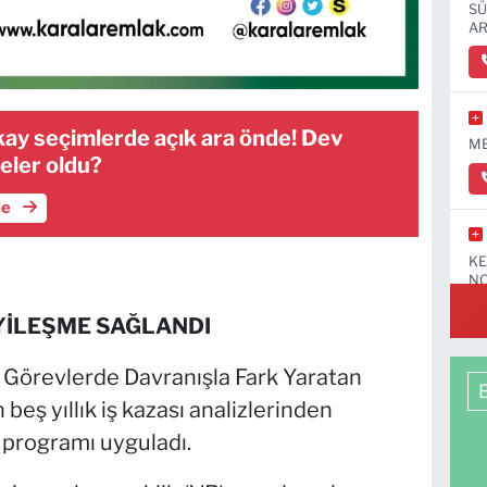
SÜ
AR
ay seçimlerde açık ara önde! Dev
ME
eler oldu?
le
KE
NO
İYİLEŞME SAĞLANDI
ı Görevlerde Davranışla Fark Yaratan
beş yıllık iş kazası analizlerinden
 programı uyguladı.