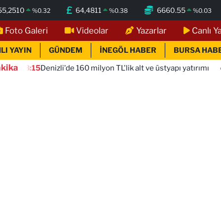
55,2510
64,4811
6660.55
%
0.32
%
0.38
%
0.03
Foto Galeri
Videolar
Yazarlar
Canlı Y
LI YAYIN
GÜNDEM
İNEGÖL HABER
BURSA HAB
kika
Denizli'de 160 milyon TL'lik alt ve üstyapı yatırımı
18:10
İn