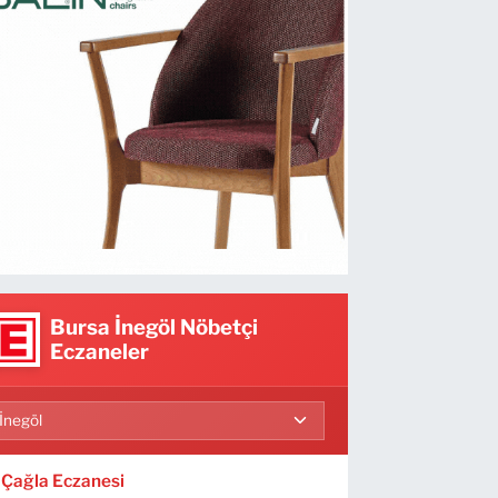
Bursa İnegöl Nöbetçi
Eczaneler
Çağla Eczanesi