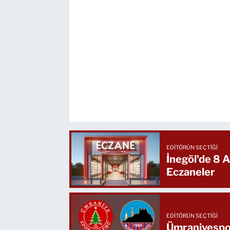
EDITÖRÜN SEÇTIĞI
İnegöl'de 8
Eczaneler
EDITÖRÜN SEÇTIĞI
Ümraniyespor