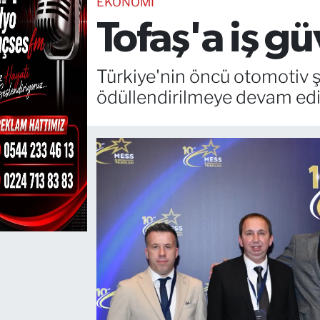
EKONOMİ
Tofaş'a iş g
TEKNOLOJİ
CANLI DİNLE
Türkiye'nin öncü otomotiv şi
ödüllendirilmeye devam edi
RESMİ İLANLAR
Gencsesfm Canlı Dinle