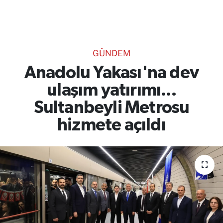
TEKNOLOJİ
CANLI DİNLE
GÜNDEM
RESMİ İLANLAR
Anadolu Yakası'na dev
ulaşım yatırımı...
Gencsesfm Canlı Dinle
Sultanbeyli Metrosu
hizmete açıldı