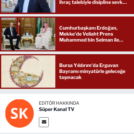
ihraç talebiyle disipline sevk
etti
Cumhurbaşkanı Erdoğan,
Mekke'de Veliaht Prens
Muhammed bin Selman ile
görüştü
Bursa Yıldırım'da Erguvan
Bayramı minyatürle geleceğe
taşınacak
EDITÖR HAKKINDA
Süper Kanal TV