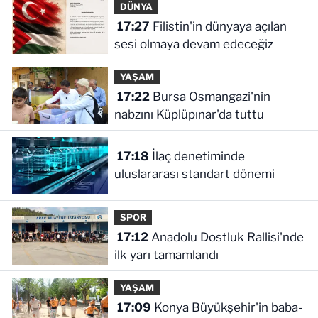
DÜNYA
17:27
Filistin'in dünyaya açılan
sesi olmaya devam edeceğiz
YAŞAM
17:22
Bursa Osmangazi'nin
nabzını Küplüpınar'da tuttu
17:18
İlaç denetiminde
uluslararası standart dönemi
SPOR
17:12
Anadolu Dostluk Rallisi'nde
ilk yarı tamamlandı
YAŞAM
17:09
Konya Büyükşehir'in baba-