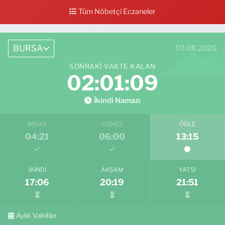
0 (224) 712 33 73
Yol Tarifi Al
Tüm Nöbetçi Eczaneler
BURSA
07.08.2026
SONRAKI VAKTE KALAN
02:01:07
İkindi Namazı
İMSAK
GÜNEŞ
ÖĞLE
04:21
06:00
13:15
İKINDI
AKŞAM
YATSI
17:06
20:19
21:51
Aylık Vakitler