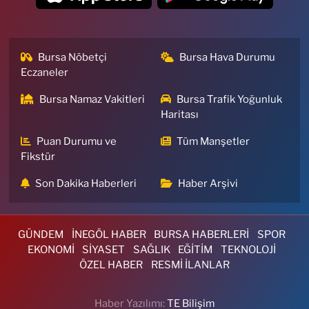
Bursa Nöbetçi
Bursa Hava Durumu
Eczaneler
Bursa Namaz Vakitleri
Bursa Trafik Yoğunluk
Haritası
Puan Durumu ve
Tüm Manşetler
Fikstür
Son Dakika Haberleri
Haber Arşivi
GÜNDEM
İNEGÖL HABER
BURSA HABERLERİ
SPOR
EKONOMİ
SİYASET
SAĞLIK
EĞİTİM
TEKNOLOJİ
ÖZEL HABER
RESMİ İLANLAR
Haber Yazılımı:
TE Bilişim