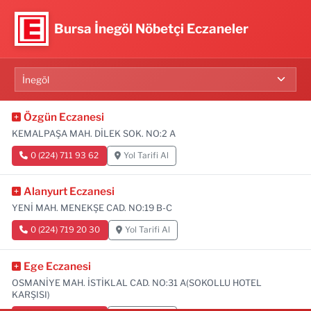
Bursa İnegöl Nöbetçi Eczaneler
Özgün Eczanesi
KEMALPAŞA MAH. DİLEK SOK. NO:2 A
0 (224) 711 93 62
Yol Tarifi Al
Alanyurt Eczanesi
YENİ MAH. MENEKŞE CAD. NO:19 B-C
0 (224) 719 20 30
Yol Tarifi Al
Ege Eczanesi
OSMANİYE MAH. İSTİKLAL CAD. NO:31 A(SOKOLLU HOTEL
KARŞISI)