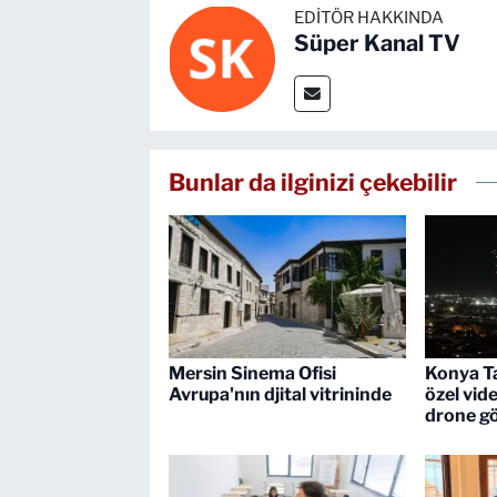
EDITÖR HAKKINDA
Süper Kanal TV
Bunlar da ilginizi çekebilir
Mersin Sinema Ofisi
Konya Ta
Avrupa'nın djital vitrininde
özel vid
drone gö