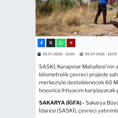
05.07.2026 - 13:50
05.07.2026 - 13:55
SASKİ, Karapınar Mahallesi'nin a
kilometrelik çevreci projede saha 
merkeziyle desteklenecek 60 Mily
boyunca ihtiyacını karşılayacak g
SAKARYA (İGFA) -
Sakarya Büyü
İdaresi (SASKİ), çevreci yatırımla