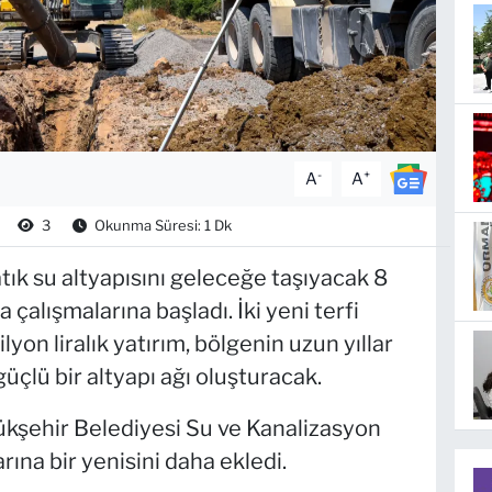
-
+
A
A
3
Okunma Süresi: 1 Dk
tık su altyapısını geleceğe taşıyacak 8
çalışmalarına başladı. İki yeni terfi
on liralık yatırım, bölgenin uzun yıllar
üçlü bir altyapı ağı oluşturacak.
kşehir Belediyesi Su ve Kanalizasyon
rına bir yenisini daha ekledi.