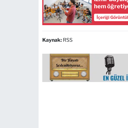
hem öğretiy
İçeriği Görüntü
Kaynak:
RSS