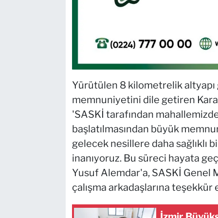
Yürütülen 8 kilometrelik altyapı
memnuniyetini dile getiren Kar
'SASKİ tarafından mahallemizde 
başlatılmasından büyük memnuni
gelecek nesillere daha sağlıklı 
inanıyoruz. Bu süreci hayata ge
Yusuf Alemdar'a, SASKİ Genel M
çalışma arkadaşlarına teşekkür e
İzmir Büyükş