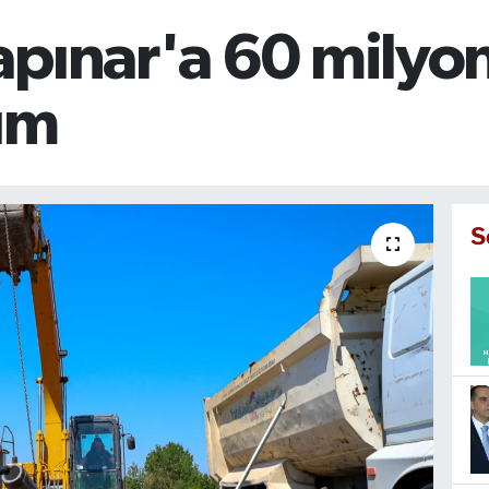
pınar'a 60 milyon
rım
S