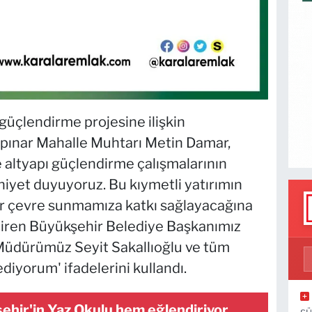
 güçlendirme projesine ilişkin
apınar Mahalle Muhtarı Metin Damar,
altyapı güçlendirme çalışmalarının
yet duyuyoruz. Bu kıymetli yatırımın
bir çevre sunmamıza katkı sağlayacağına
çiren Büyükşehir Belediye Başkanımız
üdürümüz Seyit Sakallıoğlu ve tüm
diyorum' ifadelerini kullandı.
ehir'in Yaz Okulu hem eğlendiriyor