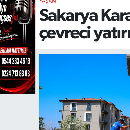
YAŞAM
Sakarya Kara
TEKNOLOJİ
CANLI DİNLE
çevreci yatı
RESMİ İLANLAR
Gencsesfm Canlı Dinle