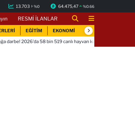
13.703
64.475,47
%
0
%
0.66
ayın
RESMİ İLANLAR
ERLERİ
EĞİTİM
EKONOMİ
SİYASET
SPOR
a 58 bin 519 canlı hayvan kurtarıldı
09:58
Konya Taş Bin