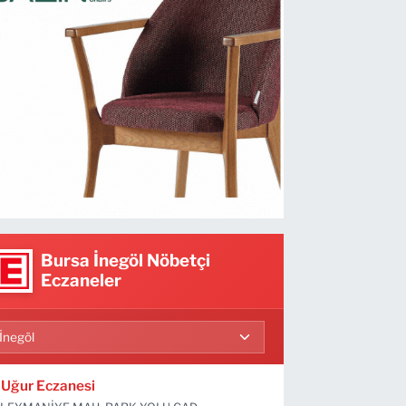
Bursa İnegöl Nöbetçi
Eczaneler
Uğur Eczanesi