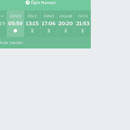
Öğle Namazı
AK
GÜNEŞ
ÖĞLE
İKINDI
AKŞAM
YATSI
19
05:59
13:15
17:06
20:20
21:53
Aylık Vakitler