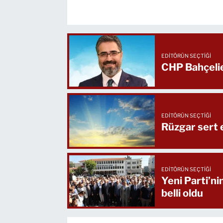
EDITÖRÜN SEÇTIĞI
CHP Bahçelie
EDITÖRÜN SEÇTIĞI
Rüzgar sert 
EDITÖRÜN SEÇTIĞI
Yeni Parti’ni
belli oldu