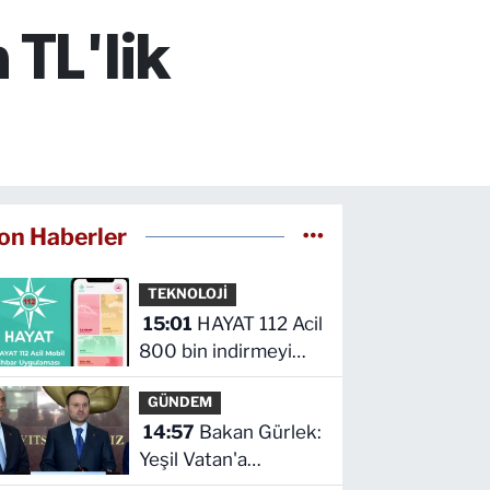
 TL'lik
on Haberler
TEKNOLOJİ
15:01
HAYAT 112 Acil
800 bin indirmeyi
aştı
GÜNDEM
14:57
Bakan Gürlek:
Yeşil Vatan'a
kastedenler hukuk