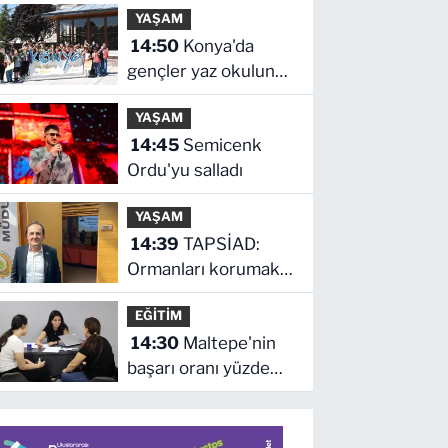
YAŞAM
önünde hesap
14:50
Konya'da
verecek
gençler yaz okulunda
şehri keşfetti
YAŞAM
14:45
Semicenk
Ordu'yu salladı
YAŞAM
14:39
TAPSİAD:
Ormanları korumak,
üretim gücünü
EĞİTİM
korumaktır
14:30
Maltepe'nin
başarı oranı yüzde
94,3