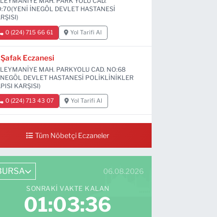
LEYMANİYE MAH. PARK YOLU CAD.
:70(YENİ İNEGÖL DEVLET HASTANESİ
RŞISI)
0 (224) 715 66 61
Yol Tarifi Al
Şafak Eczanesi
LEYMANİYE MAH. PARKYOLU CAD. NO:68
İNEGÖL DEVLET HASTANESİ POLİKLİNİKLER
PISI KARŞISI)
0 (224) 713 43 07
Yol Tarifi Al
Sevim Eczanesi
Tüm Nöbetçi Eczaneler
MANİYE MAH. 6 EYLÜL CAD. NO:12 A(GRAND
Vİ DÜĞÜN SALONU ALTI)
0 (552) 829 22 16
Yol Tarifi Al
BURSA
06.08.2026
SONRAKI VAKTE KALAN
01:03:34