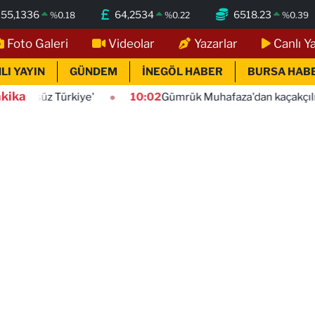
55,1336
64,2534
6518.23
%
0.18
%
0.22
%
0.39
Foto Galeri
Videolar
Yazarlar
Canlı Y
LI YAYIN
GÜNDEM
İNEGÖL HABER
BURSA HAB
kika
iye'
10:02
Gümrük Muhafaza'dan kaçakçılığa darbe! 2026'd