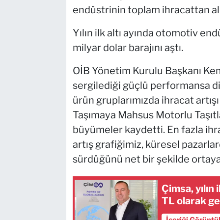
endüstrinin toplam ihracattan al
Yılın ilk altı ayında otomotiv end
milyar dolar barajını aştı.
OİB Yönetim Kurulu Başkanı Kema
sergilediği güçlü performansa d
ürün gruplarımızda ihracat artışı
Taşımaya Mahsus Motorlu Taşıtlar
büyümeler kaydetti. En fazla ihra
artış grafiğimiz, küresel pazarl
sürdüğünü net bir şekilde ortaya
Çimsa, yılın 
TL olarak ge