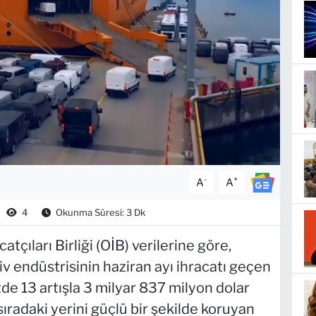
-
+
A
A
4
Okunma Süresi: 3 Dk
tçıları Birliği (OİB) verilerine göre,
iv endüstrisinin haziran ayı ihracatı geçen
e 13 artışla 3 milyar 837 milyon dolar
sıradaki yerini güçlü bir şekilde koruyan