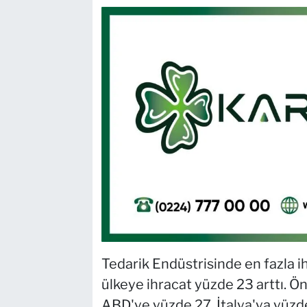
Tedarik Endüstrisinde en fazla i
ülkeye ihracat yüzde 23 arttı. Ö
ABD'ye yüzde 27, İtalya'ya yüzde 