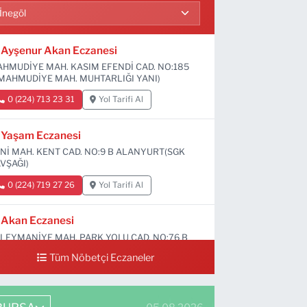
Ayşenur Akan Eczanesi
HMUDİYE MAH. KASIM EFENDİ CAD. NO:185
MAHMUDİYE MAH. MUHTARLIĞI YANI)
0 (224) 713 23 31
Yol Tarifi Al
Yaşam Eczanesi
Nİ MAH. KENT CAD. NO:9 B ALANYURT(SGK
VŞAĞI)
0 (224) 719 27 26
Yol Tarifi Al
Akan Eczanesi
LEYMANİYE MAH. PARK YOLU CAD. NO:76 B
Tüm Nöbetçi Eczaneler
0 (224) 713 66 64
Yol Tarifi Al