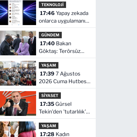
TEKNOLOJİ
Eczaneler
17:46
Yapay zekada
onlarca uygulamanın
yerini tek asistan
GÜNDEM
alabilir
17:40
Bakan
Göktaş: Terörsüz
Türkiye tarihi bir
YAŞAM
adımdır
17:39
7 Ağustos
2026 Cuma Hutbesi
yayınlandı!
SİYASET
17:35
Gürsel
Tekin'den 'tutarlılık'
mesajı... Tarihi
YAŞAM
meselelerde pusula
17:28
Kadın
net olmalı