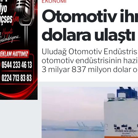
EKONOMİ
Otomotiv ihr
TEKNOLOJİ
CANLI DİNLE
dolara ulaştı
RESMİ İLANLAR
Uludağ Otomotiv Endüstrisi İh
Gencsesfm Canlı Dinle
otomotiv endüstrisinin hazi
3 milyar 837 milyon dolar o