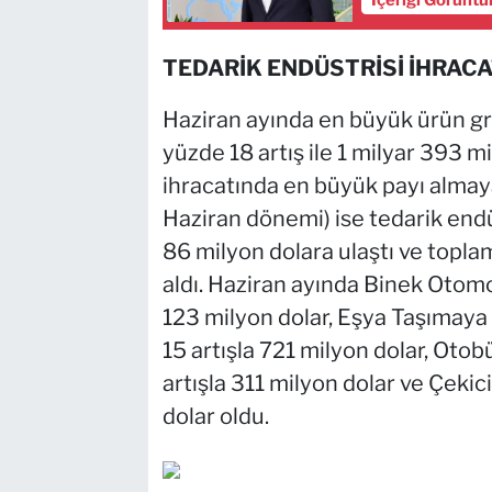
İçeriği Görüntü
TEDARİK ENDÜSTRİSİ İHRACA
Haziran ayında en büyük ürün gru
yüzde 18 artış ile 1 milyar 393 m
ihracatında en büyük payı almaya 
Haziran dönemi) ise tedarik endü
86 milyon dolara ulaştı ve topl
aldı. Haziran ayında Binek Otomob
123 milyon dolar, Eşya Taşımaya
15 artışla 721 milyon dolar, Oto
artışla 311 milyon dolar ve Çekic
dolar oldu.