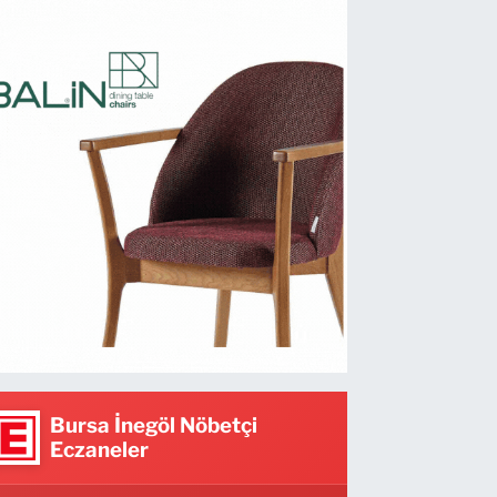
Bursa İnegöl Nöbetçi
Eczaneler