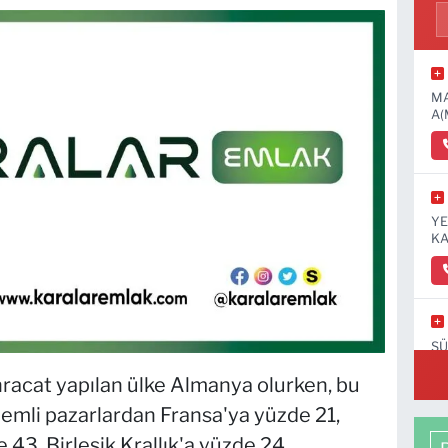
MA
A(
YE
KA
SÜ
hracat yapılan ülke Almanya olurken, bu
nemli pazarlardan Fransa'ya yüzde 21,
43, Birleşik Krallık'a yüzde 24,