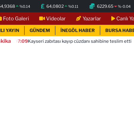
54,9368
64,0802
6229.65
%
0.14
%
0.11
%
-0.04
Foto Galeri
Videolar
Yazarlar
Canlı Y
LI YAYIN
GÜNDEM
İNEGÖL HABER
BURSA HAB
kika
9
Kayseri zabıtası kayıp cüzdanı sahibine teslim etti
05:14