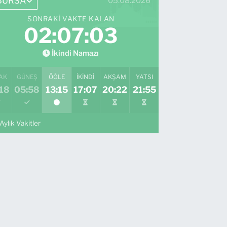
BURSA
05.08.2026
SONRAKI VAKTE KALAN
02:07:02
İkindi Namazı
AK
GÜNEŞ
ÖĞLE
İKINDI
AKŞAM
YATSI
18
05:58
13:15
17:07
20:22
21:55
Aylık Vakitler