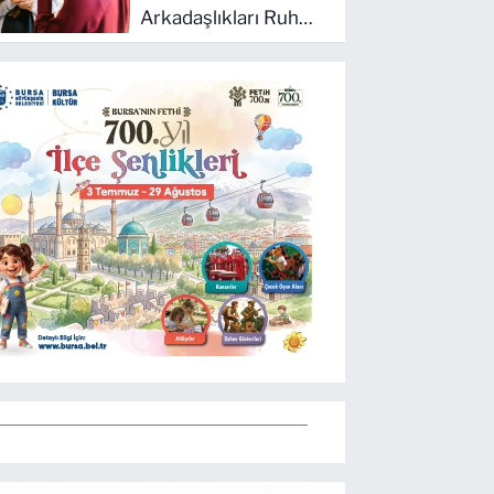
Arkadaşlıkları Ruh
Sağlığını
Güçlendiriyor: Ancak
Her İlişki
Destekleyici Değil