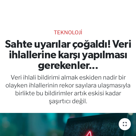
TEKNOLOJİ
CANLI DİNLE
TEKNOLOJİ
RESMİ İLANLAR
Sahte uyarılar çoğaldı! Veri
ihlallerine karşı yapılması
Gencsesfm Canlı Dinle
gerekenler...
Veri ihlali bildirimi almak eskiden nadir bir
olayken ihlallerinin rekor sayılara ulaşmasıyla
birlikte bu bildirimler artık eskisi kadar
şaşırtıcı değil.