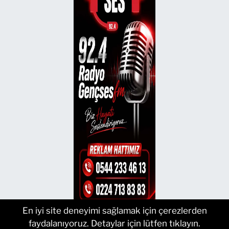
En iyi site deneyimi sağlamak için çerezlerden
faydalanıyoruz. Detaylar için lütfen tıklayın.