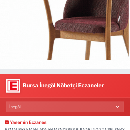
Bursa İnegöl Nöbetçi Eczaneler
Yasemin Eczanesi
KEMALPAŞA MAH. ADNAN MENDERES BULVARI NO:22 1(SELENAY