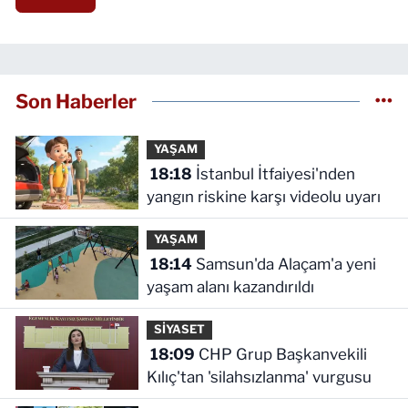
Son Haberler
YAŞAM
18:18
İstanbul İtfaiyesi'nden
yangın riskine karşı videolu uyarı
YAŞAM
18:14
Samsun'da Alaçam'a yeni
yaşam alanı kazandırıldı
SİYASET
18:09
CHP Grup Başkanvekili
Kılıç'tan 'silahsızlanma' vurgusu