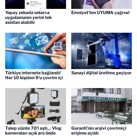
Yapay zekada onlarca
Emniyet'ten UYUMA çağrısı!
uygulamanın yerini tek
asistan alabilir
Türkiye internete bağlandı!
Sanayi dijital üretime geçiyor
Her 10 kişiden 9'u çevrim içi
Talep yüzde 70'i aştı... Vlog
Garanti'nin arşivi çevrimiçi
kameraları açık ara önde
erişime açıldı