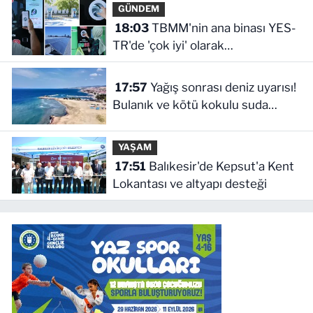
GÜNDEM
18:03
TBMM'nin ana binası YES-
TR'de 'çok iyi' olarak
sertifikalandırıldı
17:57
Yağış sonrası deniz uyarısı!
Bulanık ve kötü kokulu suda
yüzmeyin
YAŞAM
17:51
Balıkesir'de Kepsut'a Kent
Lokantası ve altyapı desteği