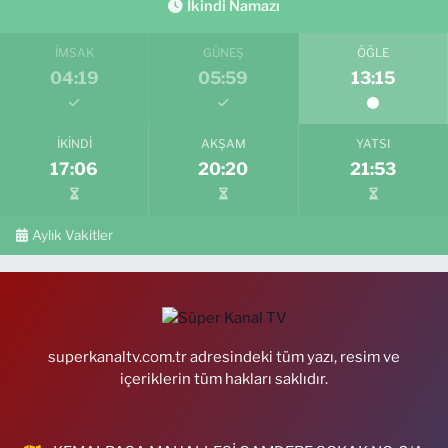
İkindi Namazı
İMSAK
GÜNEŞ
ÖĞLE
04:19
05:59
13:15
İKINDI
AKŞAM
YATSI
17:06
20:20
21:53
Aylık Vakitler
superkanaltv.com.tr adresindeki tüm yazı, resim ve
içeriklerin tüm hakları saklıdır.