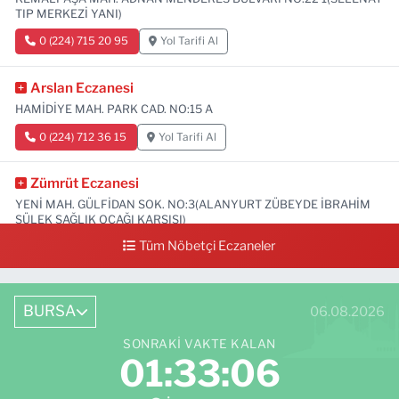
TIP MERKEZİ YANI)
0 (224) 715 20 95
Yol Tarifi Al
Arslan Eczanesi
HAMİDİYE MAH. PARK CAD. NO:15 A
0 (224) 712 36 15
Yol Tarifi Al
Zümrüt Eczanesi
YENİ MAH. GÜLFİDAN SOK. NO:3(ALANYURT ZÜBEYDE İBRAHİM
SÜLEK SAĞLIK OCAĞI KARŞISI)
Tüm Nöbetçi Eczaneler
0 (531) 239 44 04
Yol Tarifi Al
BURSA
06.08.2026
SONRAKI VAKTE KALAN
01:33:05