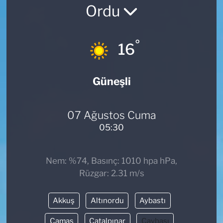
Ordu
TEKNOLOJİ
°
CANLI DİNLE
16
RESMİ İLANLAR
Güneşli
Gencsesfm Canlı Dinle
07 Ağustos Cuma
05:30
Nem: %74, Basınç: 1010 hpa hPa,
Rüzgar: 2.31 m/s
Akkuş
Altınordu
Aybastı
Çamaş
Çatalpınar
Çaybaşı