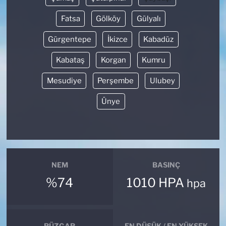
Fatsa
Gölköy
Gülyalı
Gürgentepe
İkizce
Kabadüz
Kabataş
Korgan
Kumru
Mesudiye
Perşembe
Ulubey
Ünye
NEM
BASINÇ
%74
1010 HPA
hpa
RÜZGAR
EN DÜŞÜK / EN YÜKSEK