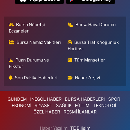
Bursa Nöbetçi
Bursa Hava Durumu
Eczaneler
Bursa Namaz Vakitleri
Bursa Trafik Yoğunluk
Haritası
Puan Durumu ve
Tüm Manşetler
Fikstür
Son Dakika Haberleri
Haber Arşivi
GÜNDEM
İNEGÖL HABER
BURSA HABERLERİ
SPOR
EKONOMİ
SİYASET
SAĞLIK
EĞİTİM
TEKNOLOJİ
ÖZEL HABER
RESMİ İLANLAR
Haber Yazılımı:
TE Bilişim