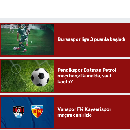
Bursaspor lige 3 puanla başladı
Pendikspor Batman Petrol
maçı hangi kanalda, saat
kaçta?
Vanspor FK Kayserispor
maçını canlı izle