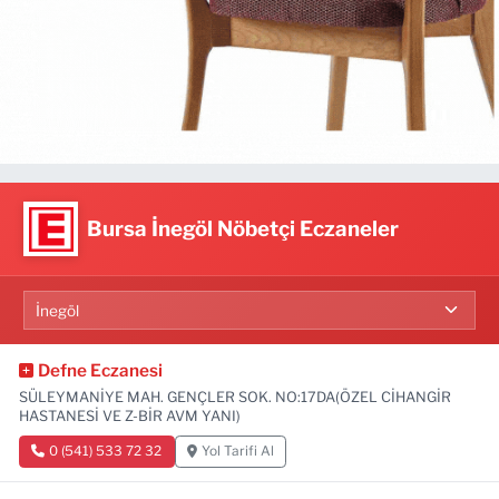
Bursa İnegöl Nöbetçi Eczaneler
Defne Eczanesi
SÜLEYMANİYE MAH. GENÇLER SOK. NO:17DA(ÖZEL CİHANGİR
HASTANESİ VE Z-BİR AVM YANI)
0 (541) 533 72 32
Yol Tarifi Al