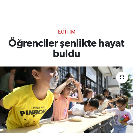
TEKNOLOJİ
CANLI DİNLE
EĞİTİM
RESMİ İLANLAR
Öğrenciler şenlikte hayat
buldu
Gencsesfm Canlı Dinle