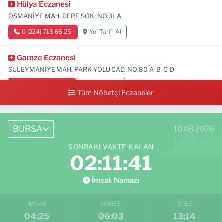
Hülya Eczanesi
OSMANİYE MAH. DERE SOK. NO:31 A
0 (224) 713 66 25
Yol Tarifi Al
Gamze Eczanesi
SÜLEYMANİYE MAH. PARK YOLU CAD. NO:80 A-B-C-D
0 (224) 713 01 91
Yol Tarifi Al
Tüm Nöbetçi Eczaneler
BURSA
10.08.2026
SONRAKI VAKTE KALAN
02:11:40
İmsak Namazı
İMSAK
GÜNEŞ
ÖĞLE
04:25
06:03
13:14