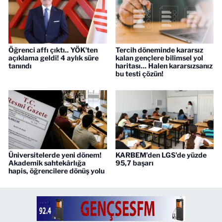
Öğrenci affı çıktı.. YÖK'ten
Tercih döneminde kararsız
açıklama geldi! 4 aylık süre
kalan gençlere bilimsel yol
tanındı
haritası... Halen kararsızsanız
bu testi çözün!
Üniversitelerde yeni dönem!
KARBEM'den LGS'de yüzde
Akademik sahtekârlığa
95,7 başarı
hapis, öğrencilere dönüş yolu