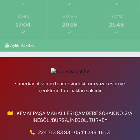
İKINDI
AKŞAM
YATSI
17:04
20:16
21:46
Aylık Vakitler
superkanaltv.com.tr adresindeki tüm yazı, resim ve
içeriklerin tüm hakları saklıdır.
KEMALPAŞA MAHALLESİ ÇAMDERE SOKAK NO: 2/A
İNEGÖL /BURSA, İNEGOL, TURKEY
224 713 83 83 - 0544 233 46 13