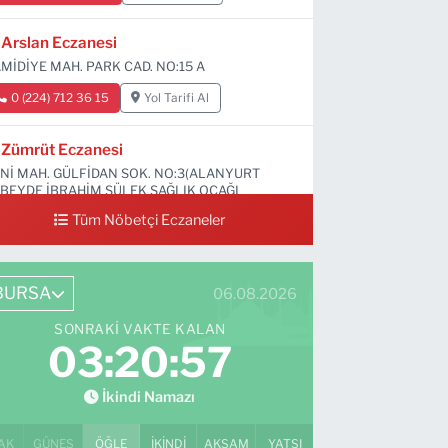
Arslan Eczanesi
MİDİYE MAH. PARK CAD. NO:15 A
0 (224) 712 36 15
Yol Tarifi Al
Zümrüt Eczanesi
Nİ MAH. GÜLFİDAN SOK. NO:3(ALANYURT
BEYDE İBRAHİM SÜLEK SAĞLIK OCAĞI
RŞISI)
Tüm Nöbetçi Eczaneler
0 (531) 239 44 04
Yol Tarifi Al
BURSA
06.08.2026
SONRAKI VAKTE KALAN
03:20:56
İkindi Namazı
AK
GÜNEŞ
ÖĞLE
İKINDI
AKŞAM
YATSI