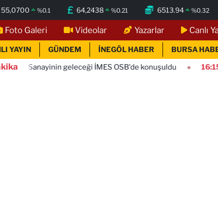
55,0700
64,2438
6513.94
%
0.1
%
0.21
%
0.32
Foto Galeri
Videolar
Yazarlar
Canlı Y
LI YAYIN
GÜNDEM
İNEGÖL HABER
BURSA HAB
kika
inin geleceği İMES OSB'de konuşuldu
16:15
Trabzon'a yapıl