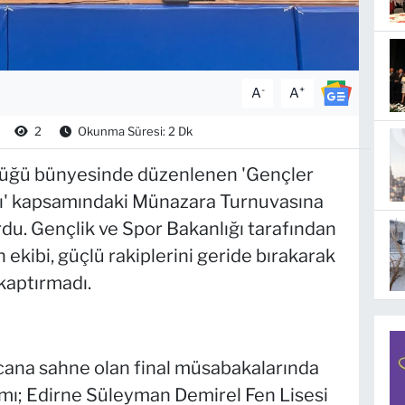
-
+
A
A
2
Okunma Süresi: 2 Dk
rlüğü bünyesinde düzenlenen 'Gençler
rı' kapsamındaki Münazara Turnuvasına
u. Gençlik ve Spor Bakanlığı tarafından
ekibi, güçlü rakiplerini geride bırakarak
 kaptırmadı.
cana sahne olan final müsabakalarında
ımı; Edirne Süleyman Demirel Fen Lisesi