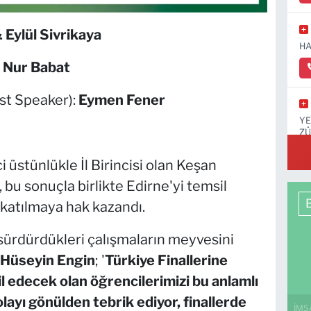
Eylül Sivrikaya
HA
a Nur Babat
st Speaker):
Eymen Fener
YE
ZÜ
KA
i üstünlükle İl Birincisi olan Keşan
bu sonuçla birlikte Edirne'yi temsil
 katılmaya hak kazandı.
 sürdürdükleri çalışmaların meyvesini
Hüseyin Engin
;
'
Türkiye Finallerine
sil edecek olan öğrencilerimizi bu anlamlı
layı gönülden tebrik ediyor, finallerde
İMS