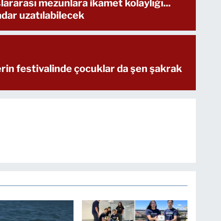
ararası mezunlara ikamet kolaylığı...
adar uzatılabilecek
erin festivalinde çocuklar da şen şakrak