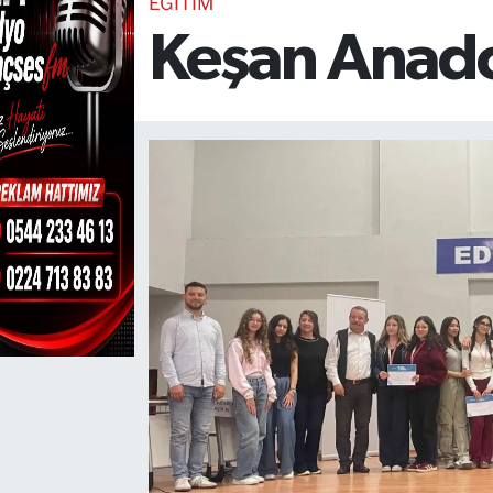
EĞİTİM
Keşan Anadol
TEKNOLOJİ
CANLI DİNLE
RESMİ İLANLAR
Gencsesfm Canlı Dinle