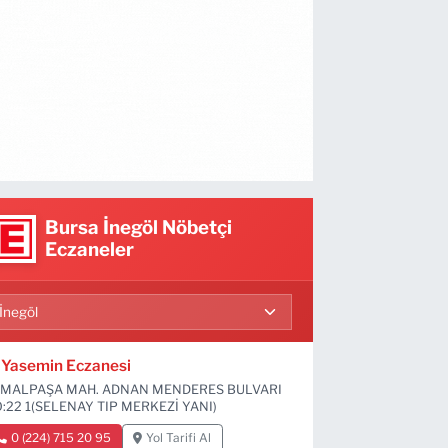
Bursa İnegöl Nöbetçi
Eczaneler
Yasemin Eczanesi
MALPAŞA MAH. ADNAN MENDERES BULVARI
:22 1(SELENAY TIP MERKEZİ YANI)
0 (224) 715 20 95
Yol Tarifi Al