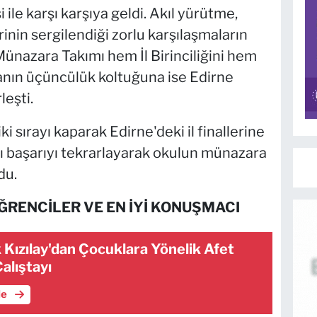
ile karşı karşıya geldi. Akıl yürütme,
inin sergilendiği zorlu karşılaşmaların
ünazara Takımı hem İl Birinciliğini hem
nuvanın üçüncülük koltuğuna ise Edirne
eşti.
i sırayı kaparak Edirne'deki il finallerine
ı başarıyı tekrarlayarak okulun münazara
du.
ĞRENCİLER VE EN İYİ KONUŞMACI
Kızılay'dan Çocuklara Yönelik Afet
Çalıştayı
le