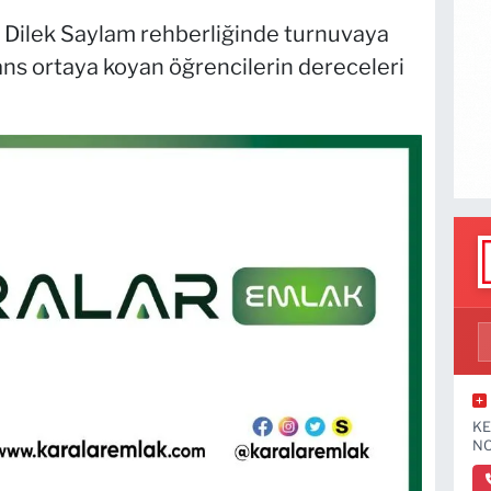
i Dilek Saylam rehberliğinde turnuvaya
ans ortaya koyan öğrencilerin dereceleri
KE
NO