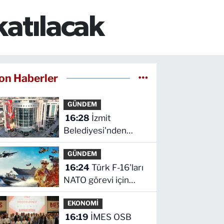
katılacak
on Haberler
GÜNDEM
16:28
İzmit
Belediyesi'nden
Ruhsat Müdürlüğü
GÜNDEM
iddialarına açıklama
16:24
Türk F-16'ları
NATO görevi için
Estonya'da
EKONOMİ
16:19
İMES OSB