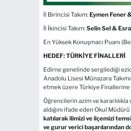
İl Birincisi Takım:
Eymen Fener & 
İl İkincisi Takım:
Selin Sel & Esr
En Yüksek Konuşmacı Puanı (Be
HEDEF: TÜRKİYE FİNALLERİ
Edirne genelinde sergilediği ezic
Anadolu Lisesi Münazara Takımı, 
etmek üzere Türkiye Finallerine
Öğrencilerin azim ve kararlılıkla
aldığını ifade eden Okul Müdürü
katılarak ilimizi ve ilçemizi tem
ve gurur verici başarılarından do