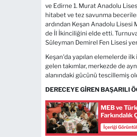
ve Edirne 1. Murat Anadolu Lisesi 
hitabet ve tez savunma beceriler
ardından Keşan Anadolu Lisesi M
de İl İkinciliğini elde etti. Tur
Süleyman Demirel Fen Lisesi yerl
Keşan'da yapılan elemelerde ilk ik
gelen takımlar, merkezde de ayn
alanındaki gücünü tescillemiş ol
DERECEYE GİREN BAŞARILI Ö
MEB ve Türk 
Farkındalık 
İçeriği Görüntü