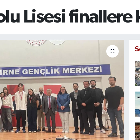
u Lisesi finallere 
S