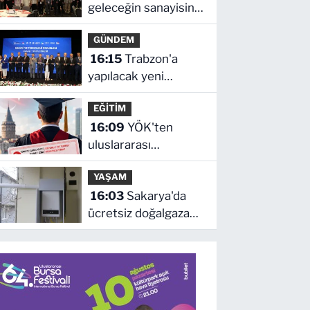
geleceğin sanayisini
inşa ediyor!
GÜNDEM
Sanayinin geleceği
16:15
Trabzon'a
İMES OSB'de
yapılacak yeni
konuşuldu
yatırımlar imza altına
EĞİTİM
alındı
16:09
YÖK'ten
uluslararası
mezunlara ikamet
YAŞAM
kolaylığı... Süre 2 yıla
16:03
Sakarya'da
kadar uzatılabilecek
ücretsiz doğalgaza
kavuşacaklar