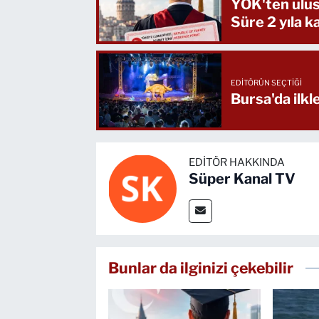
YÖK'ten ulusl
Süre 2 yıla k
EDITÖRÜN SEÇTIĞI
Bursa'da ilkl
EDITÖR HAKKINDA
Süper Kanal TV
Bunlar da ilginizi çekebilir