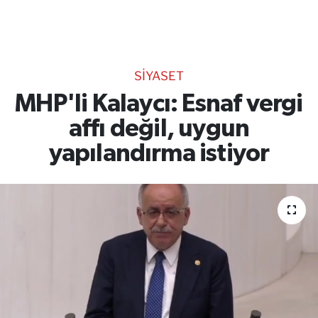
TEKNOLOJİ
CANLI DİNLE
SİYASET
RESMİ İLANLAR
MHP'li Kalaycı: Esnaf vergi
affı değil, uygun
Gencsesfm Canlı Dinle
yapılandırma istiyor