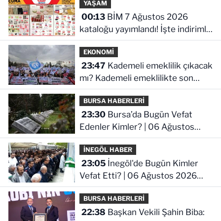
YAŞAM
00:13
BİM 7 Ağustos 2026
kataloğu yayımlandı! İşte indirimli
ürünler ve fiyatları
EKONOMİ
23:47
Kademeli emeklilik çıkacak
mı? Kademeli emeklilikte son
durum ne!
BURSA HABERLERİ
23:30
Bursa’da Bugün Vefat
Edenler Kimler? | 06 Ağustos
2026 Perşembe
İNEGÖL HABER
23:05
İnegöl'de Bugün Kimler
Vefat Etti? | 06 Ağustos 2026
Perşembe
BURSA HABERLERİ
22:38
Başkan Vekili Şahin Biba: