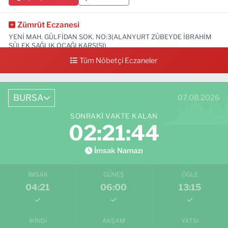
Zümrüt Eczanesi
YENİ MAH. GÜLFİDAN SOK. NO:3(ALANYURT ZÜBEYDE İBRAHİM
SÜLEK SAĞLIK OCAĞI KARŞISI)
Tüm Nöbetçi Eczaneler
0 (531) 239 44 04
Yol Tarifi Al
BURSA
07.08.2026
SONRAKI VAKTE KALAN
02:21:43
İmsak Namazı
İMSAK
GÜNEŞ
ÖĞLE
04:21
06:00
13:15
İKINDI
AKŞAM
YATSI