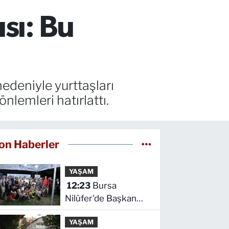
sı: Bu
nedeniyle yurttaşları
nlemleri hatırlattı.
on Haberler
YAŞAM
12:23
Bursa
Nilüfer'de Başkan
Özdemir,
YAŞAM
Esentepeliler'i