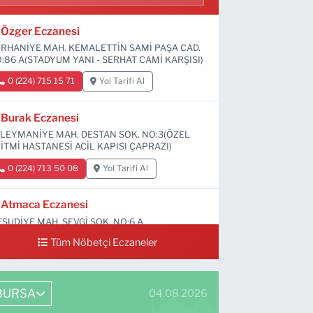
Özger Eczanesi
RHANİYE MAH. KEMALETTİN SAMİ PAŞA CAD.
:86 A(STADYUM YANI - SERHAT CAMİ KARŞISI)
0 (224) 715 15 71
Yol Tarifi Al
Burak Eczanesi
LEYMANİYE MAH. DESTAN SOK. NO:3(ÖZEL
İTMİ HASTANESİ ACİL KAPISI ÇAPRAZI)
0 (224) 713 50 08
Yol Tarifi Al
Atmaca Eczanesi
SUDİYE MAH. SEVGİ SOK. NO:6 A
Tüm Nöbetçi Eczaneler
0 (224) 711 04 24
Yol Tarifi Al
BURSA
04.08.2026