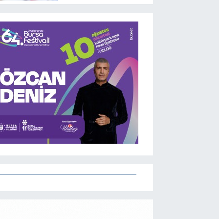
durum: Dolar ve Euro
yükseliyor!