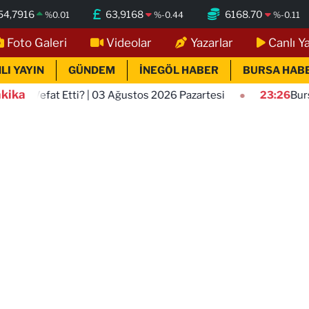
54,7916
63,9168
6168.70
%
0.01
%
-0.44
%
-0.11
Foto Galeri
Videolar
Yazarlar
Canlı Y
LI YAYIN
GÜNDEM
İNEGÖL HABER
BURSA HAB
kika
i? | 03 Ağustos 2026 Pazartesi
23:26
Bursa’da Bugün Vefa