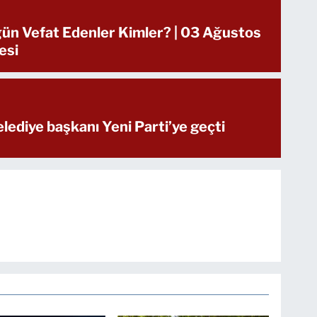
ün Vefat Edenler Kimler? | 03 Ağustos
esi
a'da 6 belediye başkanı Yeni Parti’ye geçti