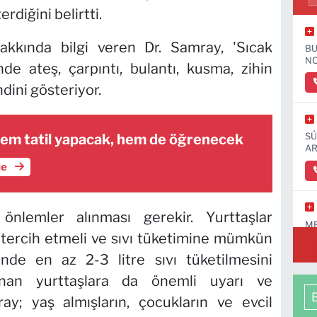
rdiğini belirtti.
hakkında bilgi veren Dr. Samray, 'Sıcak
BU
NO
e ateş, çarpıntı, bulantı, kusma, zihin
dini gösteriyor.
hem tatil yapacak, hem de öğrenecek
SÜ
AR
le
lemler alınması gerekir. Yurttaşlar
ME
tercih etmeli ve sıvı tüketimine mümkün
nde en az 2-3 litre sıvı tüketilmesini
anan yurttaşlara da önemli uyarı ve
ay; yaş almışların, çocukların ve evcil