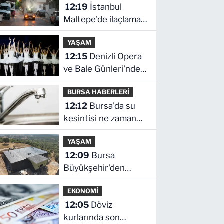
12:19
İstanbul
dinledi
Maltepe'de ilaçlama
çalışmaları sürüyor
YAŞAM
12:15
Denizli Opera
ve Bale Günleri'nde
'Kuğu Gölü' büyüsü
BURSA HABERLERİ
12:12
Bursa'da su
kesintisi ne zaman
bitecek, sular ne
YAŞAM
zaman gelecek?
12:09
Bursa
Büyükşehir'den
Mudanya'nın
EKONOMİ
altyapısına güçlü
12:05
Döviz
yatırım
kurlarında son