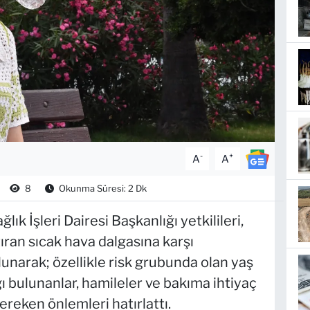
-
+
A
A
8
Okunma Süresi: 2 Dk
k İşleri Dairesi Başkanlığı yetkilileri,
ıran sıcak hava dalgasına karşı
lunarak; özellikle risk grubunda olan yaş
ğı bulunanlar, hamileler ve bakıma ihtiyaç
ereken önlemleri hatırlattı.