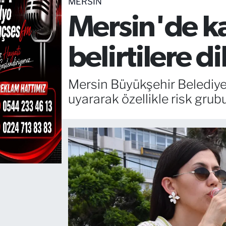
MERSIN
Mersin'de ka
TEKNOLOJİ
CANLI DİNLE
belirtilere d
RESMİ İLANLAR
Mersin Büyükşehir Belediyesi
Gencsesfm Canlı Dinle
uyararak özellikle risk grub