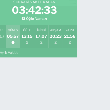
SONRAKI VAKTE KALAN
03:42:32
Öğle Namazı
AK
GÜNEŞ
ÖĞLE
İKINDI
AKŞAM
YATSI
17
05:57
13:15
17:07
20:23
21:56
Aylık Vakitler