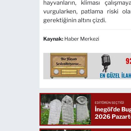
hayvanların, kliması çalışmay
vurgularken, patlama riski ol
gerektiğinin altını çizdi.
Kaynak:
Haber Merkezi
EDITÖRÜN SEÇTIĞI
İnegöl'de Bu
2026 Pazart