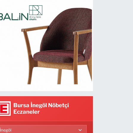
Bursa İnegöl Nöbetçi
Eczaneler