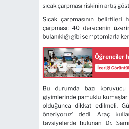
sıcak çarpması riskinin artış göste
Sıcak çarpmasının belirtileri 
çarpması; 40 derecenin üzerind
bulanıklığı gibi semptomlarla ken
Öğrenciler 
İçeriği Görüntü
Bu durumda bazı koruyucu ön
giyimlerinde pamuklu kumaşlar 
olduğunca dikkat edilmeli. Gü
öneriyoruz' dedi. Araç kull
tavsiyelerde bulunan Dr. Samr