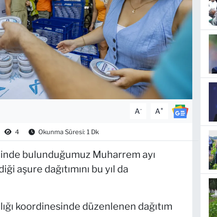
-
+
A
A
4
Okunma Süresi: 1 Dk
içinde bulunduğumuz Muharrem ayı
iği aşure dağıtımını bu yıl da
lığı koordinesinde düzenlenen dağıtım