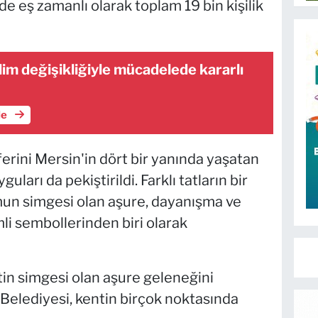
e eş zamanlı olarak toplam 19 bin kişilik
lim değişikliğiyle mücadelede kararlı
le
ini Mersin'in dört bir yanında yaşatan
guları da pekiştirildi. Farklı tatların bir
un simgesi olan aşure, dayanışma ve
li sembollerinden biri olarak
n simgesi olan aşure geleneğini
elediyesi, kentin birçok noktasında