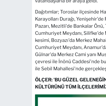
vatandaşlarla bir araya geldi.
Dağıtımlar; Toroslar ilçesinde H
Karayolları Durağı, Yenişehir'd
Pazarı, Mezitli'de Bankalar Önü, 
Cumhuriyet Meydanı, Silifke'de 
kesimi, Bozyazı'da Merkez Maha
Cumhuriyet Meydanı, Anamur'da 
Gülnar'da Merkez Cami yanı Mus
çevresi ile İnönü Caddesi'nde bu
ile Sebil Mahallesi'nde gerçekleşt
ÖLÇER:
'BU GÜZEL GELENEĞİ
KÜLTÜRÜNÜ TÜM İLÇELERİMİ