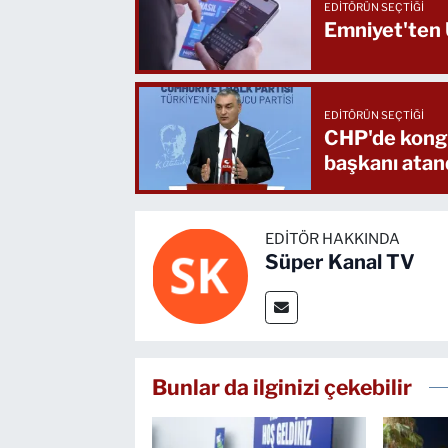
EDITÖRÜN SEÇTIĞI
Emniyet'ten
EDITÖRÜN SEÇTIĞI
CHP'de kongre 
başkanı atan
EDITÖR HAKKINDA
Süper Kanal TV
Bunlar da ilginizi çekebilir