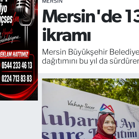
MERSIN
Mersin'de 13 
TEKNOLOJİ
CANLI DİNLE
ikramı
RESMİ İLANLAR
Mersin Büyükşehir Belediyes
Gencsesfm Canlı Dinle
dağıtımını bu yıl da sürdüre