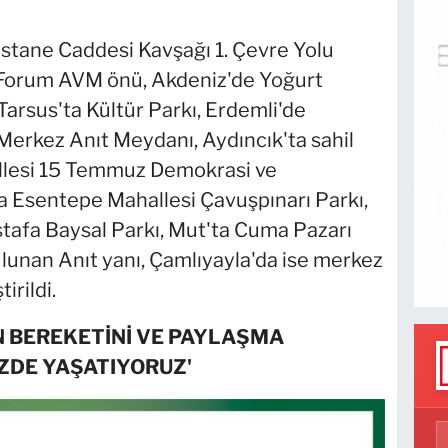
astane Caddesi Kavşağı 1. Çevre Yolu
e Forum AVM önü, Akdeniz'de Yoğurt
Tarsus'ta Kültür Parkı, Erdemli'de
Merkez Anıt Meydanı, Aydıncık'ta sahil
llesi 15 Temmuz Demokrasi ve
Esentepe Mahallesi Çavuşpınarı Parkı,
tafa Baysal Parkı, Mut'ta Cuma Pazarı
lunan Anıt yanı, Çamlıyayla'da ise merkez
irildi.
N BEREKETİNİ VE PAYLAŞMA
ZDE YAŞATIYORUZ'