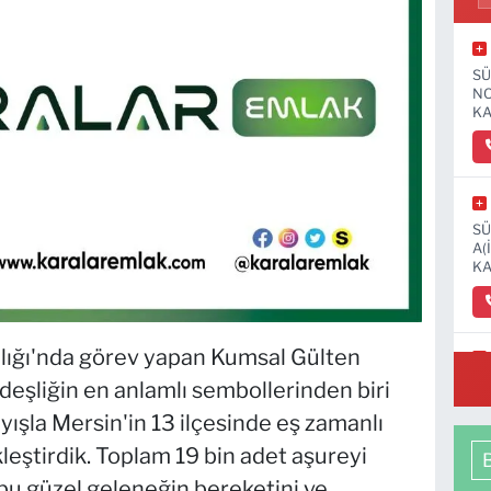
SÜ
NO
KA
SÜ
A(
KA
lığı'nda görev yapan Kumsal Gülten
OS
rdeşliğin en anlamlı sembollerinden biri
MA
yışla Mersin'in 13 ilçesinde eş zamanlı
leştirdik. Toplam 19 bin adet aşureyi
bu güzel geleneğin bereketini ve