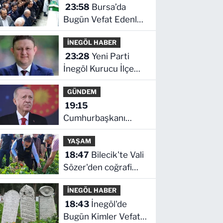
23:58
Bursa’da
Bugün Vefat Edenler
Kimler? | 05 Ağustos
İNEGÖL HABER
2026 Çarşamba
23:28
Yeni Parti
İnegöl Kurucu İlçe
Başkanı Erkan
GÜNDEM
Dönmez Oldu
19:15
Cumhurbaşkanı
Erdoğan'dan
YAŞAM
'Terörsüz Türkiye'
18:47
Bilecik'te Vali
mesajı
Sözer'den coğrafi
işaretli Kamber
İNEGÖL HABER
Biberi hasadı
18:43
İnegöl'de
Bugün Kimler Vefat