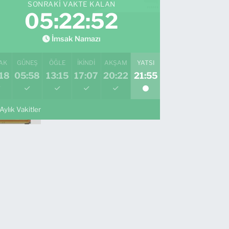
SONRAKI VAKTE KALAN
05:22:51
İmsak Namazı
AK
GÜNEŞ
ÖĞLE
İKINDI
AKŞAM
YATSI
18
05:58
13:15
17:07
20:22
21:55
Aylık Vakitler