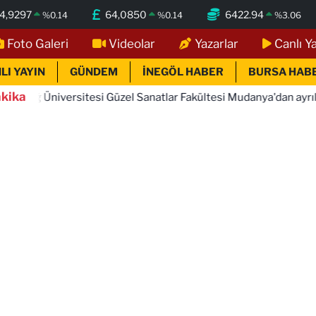
4,9297
64,0850
6422.94
%
0.14
%
0.14
%
3.06
Foto Galeri
Videolar
Yazarlar
Canlı Y
LI YAYIN
GÜNDEM
İNEGÖL HABER
BURSA HAB
kika
rsitesi Güzel Sanatlar Fakültesi Mudanya'dan ayrıldı!
17: