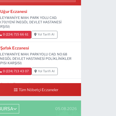
Uğur Eczanesi
LEYMANİYE MAH. PARK YOLU CAD.
:70(YENİ İNEGÖL DEVLET HASTANESİ
RŞISI)
0 (224) 715 66 61
Yol Tarifi Al
Şafak Eczanesi
LEYMANİYE MAH. PARKYOLU CAD. NO:68
İNEGÖL DEVLET HASTANESİ POLİKLİNİKLER
PISI KARŞISI)
0 (224) 713 43 07
Yol Tarifi Al
Sevim Eczanesi
Tüm Nöbetçi Eczaneler
MANİYE MAH. 6 EYLÜL CAD. NO:12 A(GRAND
Vİ DÜĞÜN SALONU ALTI)
0 (552) 829 22 16
Yol Tarifi Al
BURSA
05.08.2026