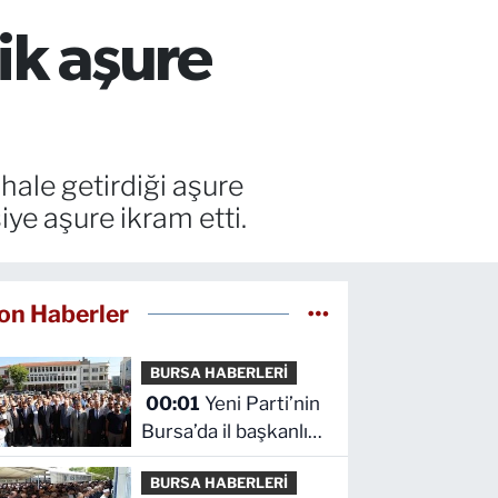
ik aşure
hale getirdiği aşure
iye aşure ikram etti.
on Haberler
BURSA HABERLERİ
00:01
Yeni Parti’nin
Bursa’da il başkanlığı
ve yönetim kurulu
BURSA HABERLERİ
belli oldu