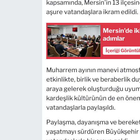
kapsamında, Mersin'in 13 ilçesind
aşure vatandaşlara ikram edildi.
Mersin'de ik
adımlar
İçeriği Görüntü
Muharrem ayının manevi atmosfer
etkinlikte, birlik ve beraberlik duy
araya gelerek oluşturduğu uyum
kardeşlik kültürünün de en önem
vatandaşlarla paylaşıldı.
Paylaşma, dayanışma ve bereketi
yaşatmayı sürdüren Büyükşehir B