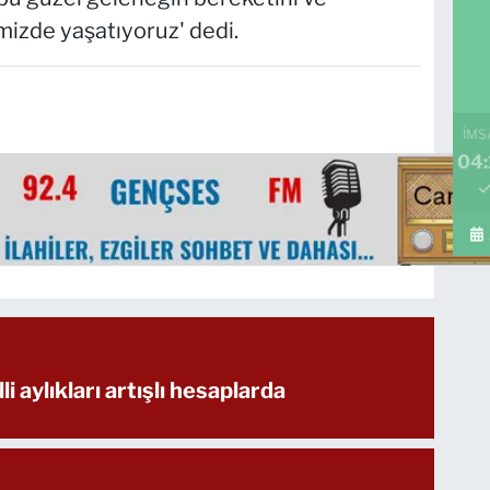
mizde yaşatıyoruz' dedi.
İMS
04:
li aylıkları artışlı hesaplarda