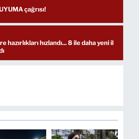
 UYUMA çağrısı!
hazırlıkları hızlandı... 8 ile daha yeni il
dı