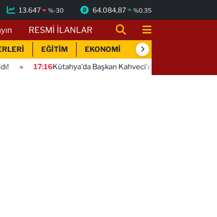
13.647
64.084,87
%
-30
%
0.35
ayın
RESMİ İLANLAR
ERLERİ
EĞİTİM
EKONOMİ
SİYASET
SPOR
16
Kütahya'da Başkan Kahveci'den çalışmalara yakın mercek