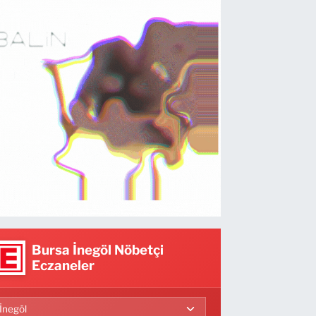
Bursa İnegöl Nöbetçi
Eczaneler